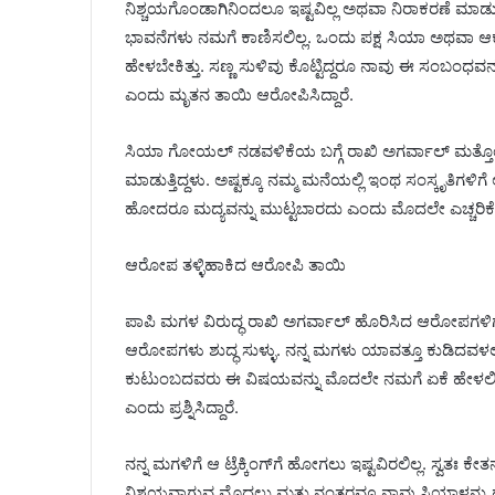
ನಿಶ್ಚಯಗೊಂಡಾಗಿನಿಂದಲೂ ಇಷ್ಟವಿಲ್ಲ ಅಥವಾ ನಿರಾಕರಣೆ ಮಾ
ಭಾವನೆಗಳು ನಮಗೆ ಕಾಣಿಸಲಿಲ್ಲ. ಒಂದು ಪಕ್ಷ ಸಿಯಾ ಅಥವಾ ಆಕೆ
ಹೇಳಬೇಕಿತ್ತು. ಸಣ್ಣ ಸುಳಿವು ಕೊಟ್ಟಿದ್ದರೂ ನಾವು ಈ ಸಂಬಂಧವನ್ನು ಅ
ಎಂದು ಮೃತನ ತಾಯಿ ಆರೋಪಿಸಿದ್ದಾರೆ.
ಸಿಯಾ ಗೋಯಲ್ ನಡವಳಿಕೆಯ ಬಗ್ಗೆ ರಾಖಿ ಅಗರ್ವಾಲ್ ಮತ್ತೊಂ
ಮಾಡುತ್ತಿದ್ದಳು. ಅಷ್ಟಕ್ಕೂ ನಮ್ಮ ಮನೆಯಲ್ಲಿ ಇಂಥ ಸಂಸ್ಕೃತಿಗಳಿ
ಹೋದರೂ ಮದ್ಯವನ್ನು ಮುಟ್ಟಬಾರದು ಎಂದು ಮೊದಲೇ ಎಚ್ಚರಿಕೆ ನೀಡ
ಆರೋಪ ತಳ್ಳಿಹಾಕಿದ ಆರೋಪಿ ತಾಯಿ
ಪಾಪಿ ಮಗಳ ವಿರುದ್ಧ ರಾಖಿ ಅಗರ್ವಾಲ್ ಹೊರಿಸಿದ ಆರೋಪಗಳಿಗೆ 
ಆರೋಪಗಳು ಶುದ್ಧ ಸುಳ್ಳು. ನನ್ನ ಮಗಳು ಯಾವತ್ತೂ ಕುಡಿದವಳಲ್ಲ
ಕುಟುಂಬದವರು ಈ ವಿಷಯವನ್ನು ಮೊದಲೇ ನಮಗೆ ಏಕೆ ಹೇಳಲಿಲ್ಲ
ಎಂದು ಪ್ರಶ್ನಿಸಿದ್ದಾರೆ.
ನನ್ನ ಮಗಳಿಗೆ ಆ ಟ್ರೆಕ್ಕಿಂಗ್‌ಗೆ ಹೋಗಲು ಇಷ್ಟವಿರಲಿಲ್ಲ. ಸ್ವತ
ನಿಶ್ಚಯವಾಗುವ ಮೊದಲು ಮತ್ತು ನಂತರವೂ ನಾವು ಸಿಯಾಳನ್ನು ಹಲ