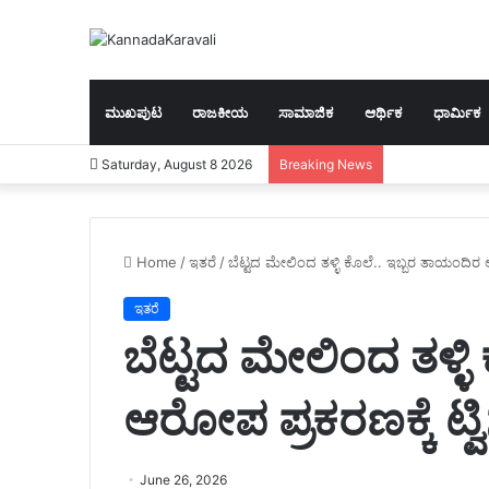
ಮುಖಪುಟ
ರಾಜಕೀಯ
ಸಾಮಾಜಿಕ
ಆರ್ಥಿಕ
ಧಾರ್ಮಿಕ
Saturday, August 8 2026
Breaking News
Home
/
ಇತರೆ
/
ಬೆಟ್ಟದ ಮೇಲಿಂದ ತಳ್ಳಿ ಕೊಲೆ.. ಇಬ್ಬರ ತಾಯಂದಿರ ಆರ
ಇತರೆ
ಬೆಟ್ಟದ ಮೇಲಿಂದ ತಳ್ಳ
ಆರೋಪ ಪ್ರಕರಣಕ್ಕೆ ಟ್ವಿಸ
June 26, 2026