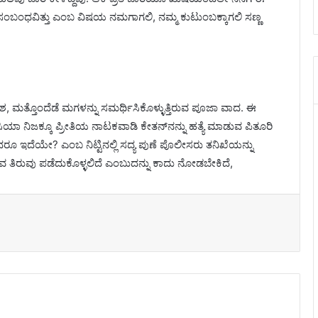
ೆ ಸಂಬಂಧವಿತ್ತು ಎಂಬ ವಿಷಯ ನಮಗಾಗಲಿ, ನಮ್ಮ ಕುಟುಂಬಕ್ಕಾಗಲಿ ಸಣ್ಣ
, ಮತ್ತೊಂದೆಡೆ ಮಗಳನ್ನು ಸಮರ್ಥಿಸಿಕೊಳ್ಳುತ್ತಿರುವ ಪೂಜಾ ವಾದ. ಈ
ಸಿಯಾ ನಿಜಕ್ಕೂ ಪ್ರೀತಿಯ ನಾಟಕವಾಡಿ ಕೇತನ್‌ನನ್ನು ಹತ್ಯೆ ಮಾಡುವ ಪಿತೂರಿ
ೂ ಇದೆಯೇ? ಎಂಬ ನಿಟ್ಟಿನಲ್ಲಿ ಸದ್ಯ ಪುಣೆ ಪೊಲೀಸರು ತನಿಖೆಯನ್ನು
ವ ತಿರುವು ಪಡೆದುಕೊಳ್ಳಲಿದೆ ಎಂಬುದನ್ನು ಕಾದು ನೋಡಬೇಕಿದೆ,