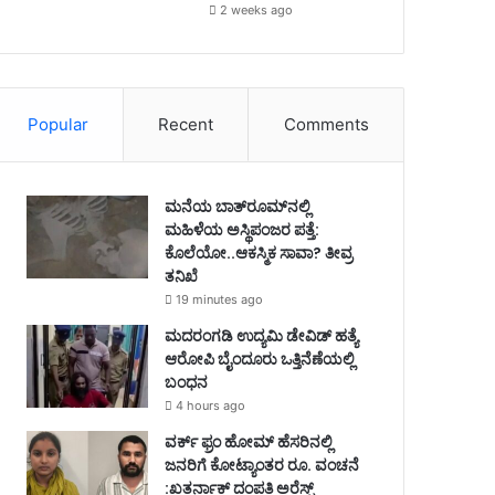
2 weeks ago
Popular
Recent
Comments
ಮನೆಯ ಬಾತ್‌ರೂಮ್‌ನಲ್ಲಿ
ಮಹಿಳೆಯ ಅಸ್ಥಿಪಂಜರ ಪತ್ತೆ:
ಕೊಲೆಯೋ..ಆಕಸ್ಮಿಕ ಸಾವಾ? ತೀವ್ರ
ತನಿಖೆ
19 minutes ago
ಮದರಂಗಡಿ ಉದ್ಯಮಿ ಡೇವಿಡ್ ಹತ್ಯೆ
ಆರೋಪಿ ಬೈಂದೂರು ಒತ್ತಿನೆಣೆಯಲ್ಲಿ
ಬಂಧನ
4 hours ago
ವರ್ಕ್ ಫ್ರಂ ಹೋಮ್ ಹೆಸರಿನಲ್ಲಿ
ಜನರಿಗೆ ಕೋಟ್ಯಾಂತರ ರೂ. ವಂಚನೆ
:ಖತರ್ನಾಕ್ ದಂಪತಿ ಅರೆಸ್ಟ್