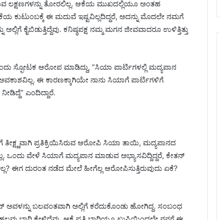
ಡುವ ಲಕ್ಷಣಗಳನ್ನು ತೋರಲಿಲ್ಲ. ಆಕೆಯ ಮುಖದಲ್ಲಿಯೂ ಅಂತಹ
ಯ ಕುಟುಂಬಕ್ಕೆ ಈ ಮದುವೆ ಇಷ್ಟವಿಲ್ಲದಿದ್ದರೆ, ಅದನ್ನು ಮೊದಲೇ ನಮಗೆ
ಲ್ಲಿಗೆ ಕೈಬಿಡುತ್ತಿದ್ದೆವು. ಕನಿಷ್ಠಪಕ್ಷ ನಮ್ಮ ಮಗನ ಜೀವವಾದರೂ ಉಳಿತ್ತಿತ್ತು
ದು ಸ್ಫೋಟಕ ಆರೋಪ ಮಾಡಿದ್ದು, “ಸಿಯಾ ಪಾರ್ಟಿಗಳಲ್ಲಿ ಮದ್ಯಪಾನ
ಗೆ ಅವಕಾಶವಿಲ್ಲ. ಈ ಕಾರಣಕ್ಕಾಗಿಯೇ ನಾನು ಸಿಯಾಗೆ ಪಾರ್ಟಿಗಳಿಗೆ
ಿದ್ದೆ” ಎಂದಿದ್ದಾರೆ.
ತೀಕ್ಷ್ಣವಾಗಿ ಪ್ರತಿಕ್ರಿಯಿಸಿರುವ ಆರೋಪಿ ಸಿಯಾ ತಾಯಿ, ಮದ್ಯಪಾನದ
. ಒಂದು ವೇಳೆ ಸಿಯಾಗೆ ಮದ್ಯಪಾನ ಮಾಡುವ ಅಭ್ಯಾಸವಿದ್ದಿದ್ದರೆ, ಕೇತನ್
? ಈಗ ದುರಂತ ನಡೆದ ಮೇಲೆ ಹೀಗೆಲ್ಲ ಆರೋಪಿಸುತ್ತಿರುವುದು ಏಕೆ?
ಃ ಕೇತನ್ ಅವಳನ್ನು ಬಲವಂತವಾಗಿ ಅಲ್ಲಿಗೆ ಕರೆದುಕೊಂಡು ಹೋಗಿದ್ದ. ಸಂಬಂಧ
ವು ಬಾರಿ ಕೇಳಿದ್ದೆವು. ಆಕೆ ಪ್ರತಿ ಬಾರಿಯೂ ಖುಷಿಯಿಂದಲೇ ನನಗೆ ಈ