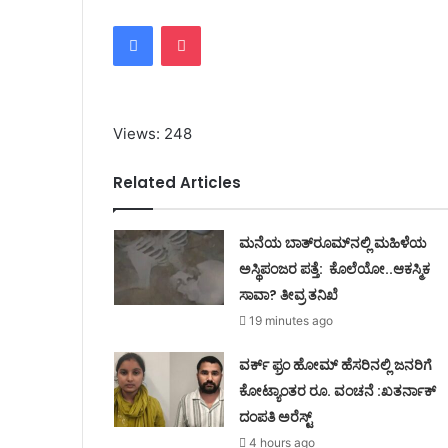
Facebook
Pocket
Views: 248
Related Articles
ಮನೆಯ ಬಾತ್‌ರೂಮ್‌ನಲ್ಲಿ ಮಹಿಳೆಯ
ಅಸ್ಥಿಪಂಜರ ಪತ್ತೆ: ಕೊಲೆಯೋ..ಆಕಸ್ಮಿಕ
ಸಾವಾ? ತೀವ್ರ ತನಿಖೆ
19 minutes ago
ವರ್ಕ್ ಫ್ರಂ ಹೋಮ್ ಹೆಸರಿನಲ್ಲಿ ಜನರಿಗೆ
ಕೋಟ್ಯಾಂತರ ರೂ. ವಂಚನೆ :ಖತರ್ನಾಕ್
ದಂಪತಿ ಅರೆಸ್ಟ್
4 hours ago