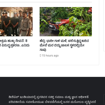
ಕ್ರಮ ಹುಕ್ಕಾ ಸೇವನೆ: 8
ಹೆಬ್ರಿ: ಭಾರೀ ಗಾಳಿ ಮಳೆ, ಚಲಿಸುತ್ತಿದ್ದ ಕಾರಿನ
ಿರುದ್ಧ ಪ್ರಕರಣ..ಏನಿದು
ಮೇಲೆ ಮರ ಬಿದ್ದು ಚಾಲಕ ಸ್ಥಳದಲ್ಲಿಯೇ
ಸಾವು
15 hours ago
E
ಡಿಜಿಟಲ್ ಇಂಡಿಯಾದಲ್ಲಿ ಪ್ರಗತಿಪರ ಸಶಕ್ತ ಸಮಾಜ ಮತ್ತು ಜ್ಞಾನ ಆಥಿ೯ಕತೆ
y
ಪರಿವತ೯ನೆಯ ಸವ೯ತೋಮುಖ ಬೆಳವಣಿಗೆಯಲ್ಲಿ ಜನರ ಮನೋಬಲ ವೃದ್ಧಿಸಿದರೆ