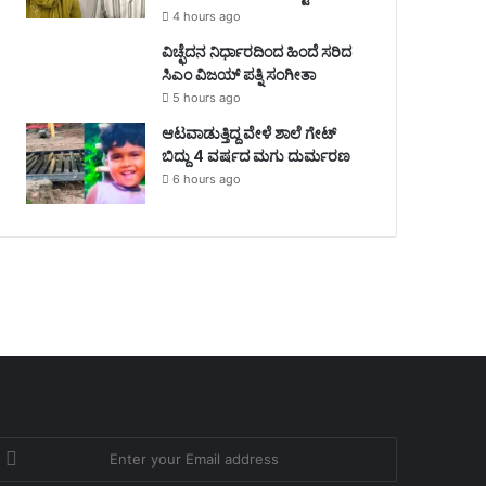
4 hours ago
ವಿಚ್ಛೆದನ ನಿರ್ಧಾರದಿಂದ ಹಿಂದೆ ಸರಿದ
ಸಿಎಂ ವಿಜಯ್ ಪತ್ನಿ ಸಂಗೀತಾ
5 hours ago
ಆಟವಾಡುತ್ತಿದ್ದ ವೇಳೆ ಶಾಲೆ ಗೇಟ್
ಬಿದ್ದು 4 ವರ್ಷದ ಮಗು ದುರ್ಮರಣ
6 hours ago
nter
our