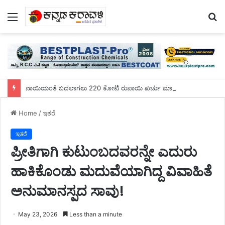
Menu
S
fo
ನಾಯಿಯಂತೆ ಬದಲಾಗಲು 220 ಕೋಟಿ ರುಪಾಯಿ ಖರ್ಚು ಮಾಡಿದ ಯುವಕ!
Home
/
ಇತರೆ
ಇತರೆ
ಪ್ರೀತಿಗಾಗಿ ಕುಟುಂಬದವರನ್ನೇ ಎದುರು
ಹಾಕಿಕೊಂಡು ಮದುವೆಯಾಗಿದ್ದ ವಿವಾಹಿತೆ
ಅನುಮಾನಸ್ಪದ ಸಾವು!
May 23, 2026
Less than a minute