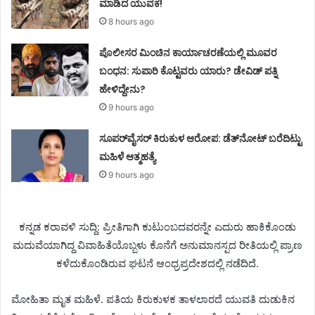
ಮಾಡಿದ ಯುವಕ!
8 hours ago
ಪೊಲೀಸರ ಮಿಂಚಿನ ಕಾರ್ಯಾಚರಣೆಯಲ್ಲಿ ಮೂವರ
ಬಂಧನ: ಸುಪಾರಿ ಕೊಟ್ಟವರು ಯಾರು? ಡೇವಿಡ್ ಪತ್ನಿ
ಹೇಳಿದ್ದೇನು?
9 hours ago
ಸೂಪರ್‌ವೈಸರ್‌ ಕಿರುಕುಳ ಆರೋಪ: ಡೆತ್‌ನೋಟ್‌ ಬರೆದಿಟ್ಟು
ಮಹಿಳೆ ಆತ್ಮಹತ್ಯೆ
9 hours ago
ಕನ್ನಡ ಕರಾವಳಿ ಸುದ್ದಿ: ಪ್ರೀತಿಗಾಗಿ ಕುಟುಂಬದವರನ್ನೇ ಎದುರು ಹಾಕಿಕೊಂಡು
ಮದುವೆಯಾಗಿದ್ದ ವಿವಾಹಿತೆಯೊಬ್ಬಳು ಕೊನೆಗೆ ಅನುಮಾನಸ್ಪದ ರೀತಿಯಲ್ಲಿ ಪ್ರಾಣ
ಕಳೆದುಕೊಂಡಿರುವ ಘಟನೆ ಆಂಧ್ರಪ್ರದೇಶದಲ್ಲಿ ನಡೆದಿದೆ.
ಮೋಹಿತಾ ಮೃತ ಮಹಿಳೆ. ಪತಿಯ ಕಿರುಕುಳಕ ತಾಳಲಾರದೆ ಯುವತಿ ದುಡುಕಿನ