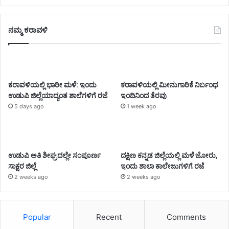
ನಮ್ಮ ಕರಾವಳಿ
ಕರಾವಳಿಯಲ್ಲಿ ಭಾರೀ ಮಳೆ: ಇಂದು
ಕರಾವಳಿಯಲ್ಲಿ ಮೀನುಗಾರಿಕೆ ನಿರ್ಬಂಧ
ಉಡುಪಿ ಜಿಲ್ಲೆಯಾದ್ಯಂತ ಶಾಲೆಗಳಿಗೆ ರಜೆ
ಇಂದಿನಿಂದ ತೆರವು
5 days ago
1 week ago
ಉಡುಪಿ ಅತಿ ಶೀಘ್ರದಲ್ಲೇ ಸಂಪೂರ್ಣ
ದಕ್ಷಿಣ ಕನ್ನಡ ಜಿಲ್ಲೆಯಲ್ಲಿ ಮಳೆ ಜೋರು,
ಸಾಕ್ಷರ ಜಿಲ್ಲೆ
ಇಂದು ಶಾಲಾ ಕಾಲೇಜುಗಳಿಗೆ ರಜೆ
2 weeks ago
2 weeks ago
Popular
Recent
Comments