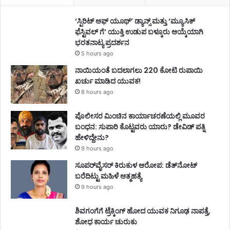
‘ಸ್ಪಿರಿಟ್ ಆಫ್ ಯೂಥ್’ ಡ್ಯಾನ್ಸ್ ಮತ್ತು ‘ಮ್ಯೂಸಿಕ್
ಫೆಸ್ಟಿವಲ್ ಗೆ’ ಯುಕ್ತಿ ಉಡುಪ ಬಳ್ಕೂರು ಆಯ್ಕೆಯಾಗಿ
ಭರತನಾಟ್ಯ ಪ್ರದರ್ಶನ
5 hours ago
ನಾಯಿಯಂತೆ ಬದಲಾಗಲು 220 ಕೋಟಿ ರುಪಾಯಿ
ಖರ್ಚು ಮಾಡಿದ ಯುವಕ!
8 hours ago
ಪೊಲೀಸರ ಮಿಂಚಿನ ಕಾರ್ಯಾಚರಣೆಯಲ್ಲಿ ಮೂವರ
ಬಂಧನ: ಸುಪಾರಿ ಕೊಟ್ಟವರು ಯಾರು? ಡೇವಿಡ್ ಪತ್ನಿ
ಹೇಳಿದ್ದೇನು?
9 hours ago
ಸೂಪರ್‌ವೈಸರ್‌ ಕಿರುಕುಳ ಆರೋಪ: ಡೆತ್‌ನೋಟ್‌
ಬರೆದಿಟ್ಟು ಮಹಿಳೆ ಆತ್ಮಹತ್ಯೆ
9 hours ago
ಶಿವಗಂಗೆಗೆ ಟ್ರೆಕ್ಕಿಂಗ್‌ ಹೋದ ಯುವಕ ನಿಗೂಢ ನಾಪತ್ತೆ,
ಶೋಧ ಕಾರ್ಯ ಚುರುಕು