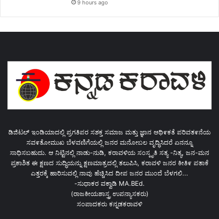
9 hours ago
ಡಿಜಿಟಲ್ ಇಂಡಿಯಾದಲ್ಲಿ ಪ್ರಗತಿಪರ ಸಶಕ್ತ ಸಮಾಜ ಮತ್ತು ಜ್ಞಾನ ಆಥಿ೯ಕತೆ ಪರಿವತ೯ನೆಯ
ಸವ೯ತೋಮುಖ ಬೆಳವಣಿಗೆಯಲ್ಲಿ ಜನರ ಮನೋಬಲ ವೃದ್ಧಿಸಿದರೆ ಏನನ್ನೂ
ಸಾಧಿಸಬಹುದು. ಆ ನಿಟ್ಟಿನಲ್ಲಿ ನಾಡು-ನುಡಿ, ಕರಾವಳಿಯ ಸಂಸ್ಕೃತಿ ಸತ್ಯ -ನಿತ್ಯ, ಜನ-ಮನ
ಪ್ರಕಾಶಿತ ಈ ಕ್ಷಣದ ಸುದ್ಧಿಯನ್ನು ಕ್ಷಣಮಾತ್ರದಲ್ಲಿ ತಲುಪಿಸಿ, ಕರಾವಳಿ ಜನರ ಕೀತಿ೯ ಪತಾಕೆ
ಎತ್ತರಕ್ಕೆ ಹಾರಿಸುವಲ್ಲಿ ನಾವು ಹೆಚ್ಚಿಸಿದ ದೀಪ ಜನರ ಮುಂದೆ ಬೆಳಗಲಿ...
-ಸುಧಾಕರ ವಕ್ವಾಡಿ MA.BEd.
(ರಾಜಕೀಯಶಾಸ್ತ್ರ ಉಪನ್ಯಾಸಕರು)
ಸಂಪಾದಕರು ಕನ್ನಡಕರಾವಳಿ