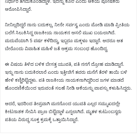
ನಿರ್ಧಾರ ತೆಗೆದುಕೊಂಡಿದ್ದಾಳೆ. ಇದನ್ನು ಕೊಲೆ ಎಂದು ಆಕೆಯ ಪೋಷಕರು
ಆರೋಪಿಸಿದ್ದಾರೆ.
ನೀನಿಲ್ಲದಿದ್ದರೆ ನಾನು ಬದುಕಲ್ಲ, ನೀನೇ ಸರ್ವಸ್ವ ಎಂದು ಮೋಡಿ ಮಾಡಿ ಪ್ರೀತಿಯ
ಬಲೆಗೆ ಸಿಲುಕಿಸಿದ್ದ ರಾಜಕೀಯ ನಾಯಕನ ಅಸಲಿ ಮುಖ ಬಯಲಾಗಿದೆ.
ಮದುವೆಯಾಗಿ 5 ವರ್ಷ ಕಳೆದಿದ್ದು, ಇಬ್ಬರೂ ಮಕ್ಕಳೂ ಇದ್ದಾರೆ. ಆದರೂ ಆತ
ಬೇರೊಂದು ವಿವಾಹಿತ ಮಹಿಳೆ ಜತೆ ಅಕ್ರಮ ಸಂಬಂಧ ಹೊಂದಿದ್ದ.
ಈ ವಿಷಯ ತಿಳಿದ ಬಳಿಕ ಬೇಸತ್ತ ಯುವತಿ, ಪತಿ ನನಗೆ ದ್ರೋಹ ಮಾಡಿದ್ದಾನೆ.
ಇನ್ನು ನಾನು ಬದುಕಿರಲಾರೆ ಎಂದು ಇತ್ತೀಚಿಗೆ ತವರು ಮನೆಗೆ ತೆರಳಿ ತಾಯಿ ಬಳಿ
ಹೇಳಿ ಕಣ್ಣಿರಿಟ್ಟಿದ್ದಳು. ಪತಿ ರಾಜಕೀಯ ನಾಯಕನಾಗಿದ್ದರಿಂದ ಜಗಳ ಮಾಡದೆ
ಹೊಂದಣಿಕೆಯಿಂದ ಇರುವಂತೆ ಸಲಹೆ ನೀಡಿ ಆಕೆಯನ್ನು ವಾಪಸ್ಸು ಕಳುಹಿಸಿದ್ದರು.
ಆದರೆ, ಇದರಿಂದ ತೀವ್ರವಾಗಿ ಮನನೊಂದ ಯುವತಿ ಎಲ್ಲರ ಸಮ್ಮುಖದಲ್ಲೇ
ಕೀಟನಾಶಕ ಸೇವಿಸಿ ಪ್ರಾಣ ಬಿಟ್ಟಿದ್ದಾಳೆ ಎನ್ನಲಾಗಿದೆ. ಮೃತಳ ಕುಟುಂಬಸ್ಥರು
ಪತಿಯ ವಿರುದ್ಧ ಸೂಕ್ತ ಕ್ರಮಕ್ಕೆ ಒತ್ತಾಯಿಸಿದ್ದಾರೆ.