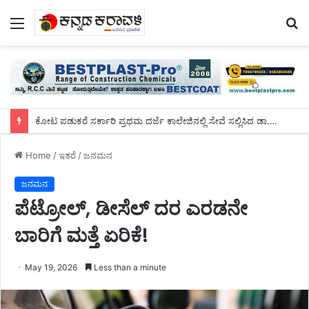
Menu
S
fo
ಕೋಟ ಪಡುಕರೆ ಸರ್ಕಾರಿ ಪ್ರಥಮ ದರ್ಜೆ ಕಾಲೇಜಿನಲ್ಲಿ ಸೇವೆ ಸಲ್ಲಿಸಿದ ಡಾ.ಸುಬ್ರಹ್ಮಣ್ಯರಿಗೆ ಬೀಳ್ಕೊಡುಗೆ ಸಮಾರಂಭ
Home
/
ಇತರೆ
/
ಜನಮನ
ಜನಮನ
ಪೆಟ್ರೋಲ್, ಡೀಸೆಲ್ ದರ ಎರಡನೇ
ಬಾರಿಗೆ ಮತ್ತೆ ಏರಿಕೆ!
May 19, 2026
Less than a minute