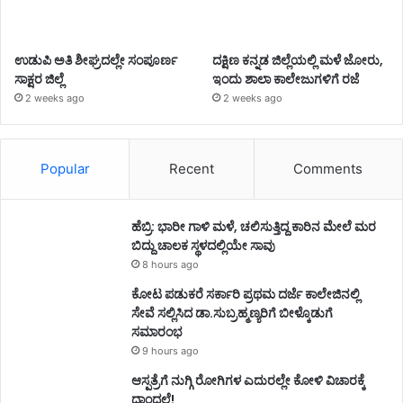
ಉಡುಪಿ ಅತಿ ಶೀಘ್ರದಲ್ಲೇ ಸಂಪೂರ್ಣ
ದಕ್ಷಿಣ ಕನ್ನಡ ಜಿಲ್ಲೆಯಲ್ಲಿ ಮಳೆ ಜೋರು,
ಸಾಕ್ಷರ ಜಿಲ್ಲೆ
ಇಂದು ಶಾಲಾ ಕಾಲೇಜುಗಳಿಗೆ ರಜೆ
2 weeks ago
2 weeks ago
Popular
Recent
Comments
ಹೆಬ್ರಿ: ಭಾರೀ ಗಾಳಿ ಮಳೆ, ಚಲಿಸುತ್ತಿದ್ದ ಕಾರಿನ ಮೇಲೆ ಮರ
ಬಿದ್ದು ಚಾಲಕ ಸ್ಥಳದಲ್ಲಿಯೇ ಸಾವು
8 hours ago
ಕೋಟ ಪಡುಕರೆ ಸರ್ಕಾರಿ ಪ್ರಥಮ ದರ್ಜೆ ಕಾಲೇಜಿನಲ್ಲಿ
ಸೇವೆ ಸಲ್ಲಿಸಿದ ಡಾ.ಸುಬ್ರಹ್ಮಣ್ಯರಿಗೆ ಬೀಳ್ಕೊಡುಗೆ
ಸಮಾರಂಭ
9 hours ago
ಆಸ್ಪತ್ರೆಗೆ ನುಗ್ಗಿ ರೋಗಿಗಳ ಎದುರಲ್ಲೇ ಕೋಳಿ ವಿಚಾರಕ್ಕೆ
ಧಾಂದಲೆ!