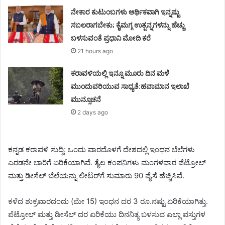
ನೇಕಾರ ಕುಟುಂಬಗಳು ಆರ್ಥಿಕವಾಗಿ ಇನ್ನಷ್ಟು
ಸಬಲರಾಗಬೇಕು; ಕೈಮಗ್ಗ ಉತ್ಪನ್ನಗಳನ್ನು ಹೆಚ್ಚು
ಬಳಸುವಂತೆ ಪ್ರಧಾನಿ ಮೋದಿ ಕರೆ
21 hours ago
ಕರಾವಳಿಯಲ್ಲಿ ಇನ್ನೂ ಮೂರು ದಿನ ಮಳೆ
ಮುಂದುವರಿಯುವ ಸಾಧ್ಯತೆ:ಹವಾಮಾನ ಇಲಾಖೆ
ಮುನ್ಸೂಚನೆ
2 days ago
ಕನ್ನಡ ಕರಾವಳಿ ಸುದ್ದಿ: ಒಂದು ವಾರದೊಳಗೆ ದೇಶದಲ್ಲಿ ಇಂಧನ ಬೆಲೆಗಳು
ಎರಡನೇ ಬಾರಿಗೆ ಏರಿಕೆಯಾಗಿವೆ. ತೈಲ ಕಂಪನಿಗಳು ಮಂಗಳವಾರ ಪೆಟ್ರೋಲ್
ಮತ್ತು ಡೀಸೆಲ್ ಬೆಲೆಯನ್ನು ಲೀಟರ್‌ಗೆ ಸುಮಾರು 90 ಪೈಸೆ ಹೆಚ್ಚಿಸಿವೆ.
ಕಳೆದ ಶುಕ್ರವಾರದಂದು (ಮೇ 15) ಇಂಧನ ದರ 3 ರೂ.ನಷ್ಟು ಏರಿಕೆಯಾಗಿತ್ತು.
ಪೆಟ್ರೋಲ್ ಮತ್ತು ಡೀಸೆಲ್ ದರ ಏರಿಕೆಯು ದಿನನಿತ್ಯ ಬಳಸುವ ಎಲ್ಲಾ ವಸ್ತುಗಳ