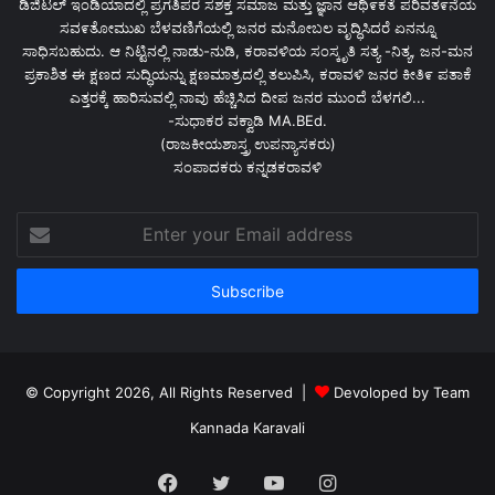
ಡಿಜಿಟಲ್ ಇಂಡಿಯಾದಲ್ಲಿ ಪ್ರಗತಿಪರ ಸಶಕ್ತ ಸಮಾಜ ಮತ್ತು ಜ್ಞಾನ ಆಥಿ೯ಕತೆ ಪರಿವತ೯ನೆಯ
ಸವ೯ತೋಮುಖ ಬೆಳವಣಿಗೆಯಲ್ಲಿ ಜನರ ಮನೋಬಲ ವೃದ್ಧಿಸಿದರೆ ಏನನ್ನೂ
ಸಾಧಿಸಬಹುದು. ಆ ನಿಟ್ಟಿನಲ್ಲಿ ನಾಡು-ನುಡಿ, ಕರಾವಳಿಯ ಸಂಸ್ಕೃತಿ ಸತ್ಯ -ನಿತ್ಯ, ಜನ-ಮನ
ಪ್ರಕಾಶಿತ ಈ ಕ್ಷಣದ ಸುದ್ಧಿಯನ್ನು ಕ್ಷಣಮಾತ್ರದಲ್ಲಿ ತಲುಪಿಸಿ, ಕರಾವಳಿ ಜನರ ಕೀತಿ೯ ಪತಾಕೆ
ಎತ್ತರಕ್ಕೆ ಹಾರಿಸುವಲ್ಲಿ ನಾವು ಹೆಚ್ಚಿಸಿದ ದೀಪ ಜನರ ಮುಂದೆ ಬೆಳಗಲಿ...
-ಸುಧಾಕರ ವಕ್ವಾಡಿ MA.BEd.
(ರಾಜಕೀಯಶಾಸ್ತ್ರ ಉಪನ್ಯಾಸಕರು)
ಸಂಪಾದಕರು ಕನ್ನಡಕರಾವಳಿ
Enter
your
Email
address
© Copyright 2026, All Rights Reserved |
Devoloped by Team
Kannada Karavali
Facebook
Twitter
YouTube
Instagram