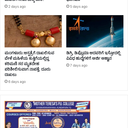
2 days ago
5 days ago
ಮಂಗಳೂರು:ಆಸ್ಪತ್ರೆಗೆ ದಾಖಲಿಸುವ
ಡಿಗ್ರಿ, ಡಿಪ್ಲೊಮಾ ಆದವರಿಗೆ ಇಸ್ರೋದಲ್ಲಿ
ವೇಳೆ ಮಹಿಳೆಯ ಕುತ್ತಿಗೆಯಲ್ಲಿದ್ದ
ವಿವಿಧ ಹುದ್ದೆಗಳಿಗೆ ಅರ್ಜಿ ಆಹ್ವಾನ
ಕರಿಮಣಿ ಸರ ಮೃತದೇಹ
7 days ago
ಪರಿಶೀಲಿಸುವಾಗ ನಾಪತ್ತೆ: ದೂರು
ದಾಖಲು
6 days ago