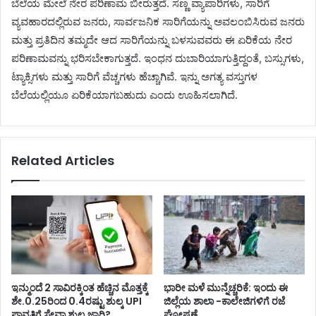
ಬೆಲೆಯ ಮೇಲೆ ನೇರ ಪರಿಣಾಮ ಬೀರುತ್ತದೆ. ಸಣ್ಣ ವ್ಯಾಪಾರಿಗಳು, ಸಾರಿಗೆ
ವ್ಯವಹಾರದಲ್ಲಿರುವ ಜನರು, ಸಾರ್ವಜನಿಕ ಸಾರಿಗೆಯನ್ನು ಅವಲಂಬಿಸಿರುವ ಜನರು
ಮತ್ತು ಪ್ರತಿದಿನ ತಮ್ಮದೇ ಆದ ಸಾರಿಗೆಯನ್ನು ಬಳಸುವವರು ಈ ಏರಿಕೆಯ ನೇರ
ಪರಿಣಾಮವನ್ನು ಭರಿಸಬೇಕಾಗುತ್ತದೆ. ಇಂಧನ ದುಬಾರಿಯಾಗುತ್ತಿದ್ದಂತೆ, ಬಸ್ಸುಗಳು,
ಟ್ಯಾಕ್ಸಿಗಳು ಮತ್ತು ಸಾರಿಗೆ ವೆಚ್ಚಗಳು ಹೆಚ್ಚಾಗಿವೆ. ಇನ್ನು ಅಗತ್ಯ ವಸ್ತುಗಳ
ಬೆಲೆಯಲ್ಲಿಯೂ ಏರಿಕೆಯಾಗಬಹುದು ಎಂದು ಊಹಿಸಲಾಗಿದೆ.
Related Articles
ಇನ್ಮುಂದೆ 2 ಸಾವಿರಕ್ಕಿಂತ ಹೆಚ್ಚಿನ ಮೊತ್ತಕ್ಕೆ
ಭಾರೀ ಮಳೆ ಮುನ್ನೆಚ್ಚರಿಕೆ: ಇಂದು ಈ
ಶೇ.0.25ರಿಂದ 0.4ರಷ್ಟು ಶುಲ್ಕ UPI
ಜಿಲ್ಲೆಯ ಶಾಲಾ -ಕಾಲೇಜಿಗಳಿಗೆ ರಜೆ
ಪಾವತಿಗೆ ಸೇವಾ ಶುಲ್ಕ ಜಾರಿ?
ಘೋಷಣೆ