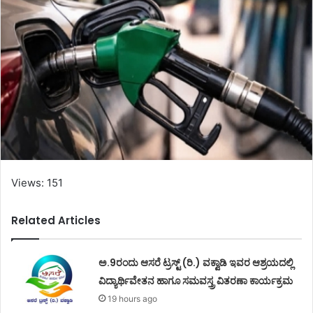
Views: 151
Related Articles
ಅ.9ರಂದು ಆಸರೆ ಟ್ರಸ್ಟ್ (ರಿ.) ವಕ್ವಾಡಿ ಇವರ ಆಶ್ರಯದಲ್ಲಿ
ವಿದ್ಯಾರ್ಥಿವೇತನ ಹಾಗೂ ಸಮವಸ್ತ್ರ ವಿತರಣಾ ಕಾರ್ಯಕ್ರಮ
19 hours ago