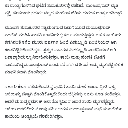
ಜೀವಾಂತ್ಯಗೊಳಿಸಿದ ಘಟನೆ ತುಮಕೂರಿನಲ್ಲಿ ನಡೆದಿದೆ. ಮಂಜುಪ್ರಸಾದ್‌ ಮೃತ
ವ್ಯಕ್ತಿ. ದೇವರಾಯನದುರ್ಗ ಬೆಟ್ಟದ ಮೇಲಿಂದ ಜಿಗಿದು ದುರಂತ ಅಂತ್ಯ ಕಂಡಿದ್ದಾರೆ.
ಮೂಲತಃ ತುಮಕೂರಿನ ಸತ್ಯಮಂಗಲದ ನಿವಾಸಿಯಾದ ಮಂಜುಪ್ರಸಾದ್
ಎಂಟೆಕ್ ಮುಗಿಸಿ ಖಾಸಗಿ ಕಂಪನಿಯಲ್ಲಿ ಕೆಲಸ ಮಾಡುತ್ತಿದ್ದರು. ಬಳಿಕ ತಾಯಿಯ
ಕನಸಿನಂತೆ ಕಳೆದ ಮೂರು ವರ್ಷಗಳ ಹಿಂದೆ ಪಿಡಬ್ಲ್ಯೂಡಿ ಎಂಜಿನಿಯರ್ ಆಗಿ
ಕೆಲಸಗಿಟ್ಟಿಸಿಕೊಂಡಿದ್ದರು. ಪ್ರಸ್ತುತ ಪಾವಗಡ ಪಿಡಬ್ಲ್ಯೂಡಿ ಎಂಜಿನಿಯರ್ ಆಗಿ
ಜವಾಬ್ದಾರಿಯನ್ನೂ ನಿರ್ವಹಿಸುತ್ತಿದ್ದರು. ತಾಯಿ ಮತ್ತು ಹೆಂಡತಿ ಜೊತೆಗೆ
ಸುಖವಾಗಿದ್ದ ಮಂಜುಪ್ರಸಾದ್ ಒಂದುವರೆ ವರ್ಷದ ಹಿಂದೆ ಅಮ್ಮ ಮೃತಪಟ್ಟ ಬಳಿಕ
ಮಾನಸಿಕವಾಗಿ ನೊಂದಿದ್ದರು.
ಸರ್ಕಾರಿ ಕೆಲಸ ಪಡೆದುಕೊಂಡಿದ್ದ ಇವರಿಗೆ ತಾಯಿ ಮೇಲೆ ಅಪಾರ ಪ್ರೀತಿ ಇತ್ತು.
ಆಕೆಯನ್ನು ಚೆನ್ನಾಗಿ ನೋಡಿಕೊಳ್ಳಬೇಕೆಂದು ಬೆಟ್ಟದಷ್ಟು ಕನಸು ಕೂಡ ಕಂಡಿದ್ದರು.
ಆದರೆ ದುರಾದೃಷ್ಟವಶಾತ್ ಅನಾರೋಗ್ಯದಿಂದ ಅವರ ತಾಯಿ ಮೃತಪಟ್ಟಿದ್ದರು.
ಆಕೆಯ ಅಗಲಿಕೆಯ ನೋವು ಸಹಿಸಲಾಗದ ಮಂಜುಪ್ರಸಾದ್ ಮನೆ ಮುಂದೆಯೇ
ತಾಯಿಯ ಅಂತ್ಯಕ್ರಿಯೆ ನೆರವೇರಿಸಿದ್ದರು.