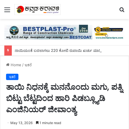
Menu
S
fo
ನಾಯಿಯಂತೆ ಬದಲಾಗಲು 220 ಕೋಟಿ ರುಪಾಯಿ ಖರ್ಚು ಮಾಡಿದ ಯುವಕ!
Home
/
ಇತರೆ
ಇತರೆ
ತಾಯಿ ನಿಧನಕ್ಕೆ ಮನನೊಂದು ಮಗು, ಪತ್ನಿ
ಬಿಟ್ಟು ಬೆಟ್ಟದಿಂದ ಹಾರಿ ಪಿಡಬ್ಲ್ಯೂಡಿ
ಎಂಜಿನಿಯರ್ ಜೀವಾಂತ್ಯ
May 13, 2026
1 minute read