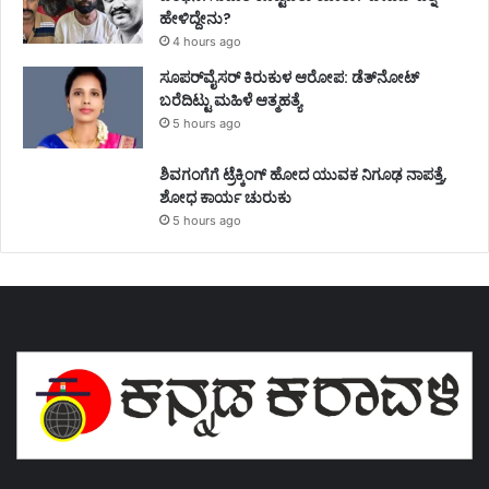
ಹೇಳಿದ್ದೇನು?
4 hours ago
ಸೂಪರ್‌ವೈಸರ್‌ ಕಿರುಕುಳ ಆರೋಪ: ಡೆತ್‌ನೋಟ್‌
ಬರೆದಿಟ್ಟು ಮಹಿಳೆ ಆತ್ಮಹತ್ಯೆ
5 hours ago
ಶಿವಗಂಗೆಗೆ ಟ್ರೆಕ್ಕಿಂಗ್‌ ಹೋದ ಯುವಕ ನಿಗೂಢ ನಾಪತ್ತೆ,
ಶೋಧ ಕಾರ್ಯ ಚುರುಕು
5 hours ago