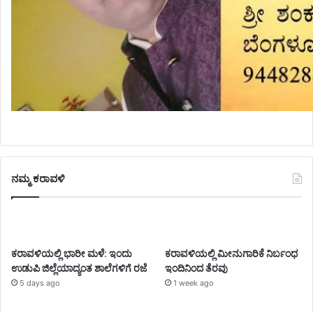
ನಮ್ಮ ಕರಾವಳಿ
ಕರಾವಳಿಯಲ್ಲಿ ಭಾರೀ ಮಳೆ: ಇಂದು
ಕರಾವಳಿಯಲ್ಲಿ ಮೀನುಗಾರಿಕೆ ನಿರ್ಬಂಧ
ಉಡುಪಿ ಜಿಲ್ಲೆಯಾದ್ಯಂತ ಶಾಲೆಗಳಿಗೆ ರಜೆ
ಇಂದಿನಿಂದ ತೆರವು
5 days ago
1 week ago