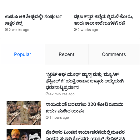
ಉಡುಪಿ ಅತಿ ಶೀಘ್ರದಲ್ಲೇ ಸಂಪೂರ್ಣ
ದಕ್ಷಿಣ ಕನ್ನಡ ಜಿಲ್ಲೆಯಲ್ಲಿ ಮಳೆ ಜೋರು,
ಸಾಕ್ಷರ ಜಿಲ್ಲೆ
ಇಂದು ಶಾಲಾ ಕಾಲೇಜುಗಳಿಗೆ ರಜೆ
2 weeks ago
2 weeks ago
Popular
Recent
Comments
‘ಸ್ಪಿರಿಟ್ ಆಫ್ ಯೂಥ್’ ಡ್ಯಾನ್ಸ್ ಮತ್ತು ‘ಮ್ಯೂಸಿಕ್
ಫೆಸ್ಟಿವಲ್ ಗೆ’ ಯುಕ್ತಿ ಉಡುಪ ಬಳ್ಕೂರು ಆಯ್ಕೆಯಾಗಿ
ಭರತನಾಟ್ಯ ಪ್ರದರ್ಶನ
42 minutes ago
ನಾಯಿಯಂತೆ ಬದಲಾಗಲು 220 ಕೋಟಿ ರುಪಾಯಿ
ಖರ್ಚು ಮಾಡಿದ ಯುವಕ!
3 hours ago
ಪೊಲೀಸರ ಮಿಂಚಿನ ಕಾರ್ಯಾಚರಣೆಯಲ್ಲಿ ಮೂವರ
ಬಂಧನ: ಸುಪಾರಿ ಕೊಟ್ಟವರು ಯಾರು? ಡೇವಿಡ್ ಪತ್ನಿ