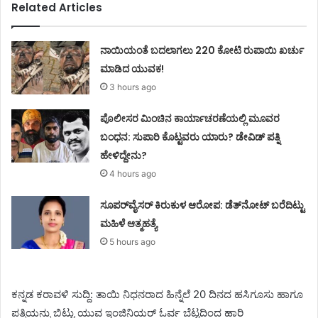
Related Articles
ನಾಯಿಯಂತೆ ಬದಲಾಗಲು 220 ಕೋಟಿ ರುಪಾಯಿ ಖರ್ಚು
ಮಾಡಿದ ಯುವಕ!
3 hours ago
ಪೊಲೀಸರ ಮಿಂಚಿನ ಕಾರ್ಯಾಚರಣೆಯಲ್ಲಿ ಮೂವರ
ಬಂಧನ: ಸುಪಾರಿ ಕೊಟ್ಟವರು ಯಾರು? ಡೇವಿಡ್ ಪತ್ನಿ
ಹೇಳಿದ್ದೇನು?
4 hours ago
ಸೂಪರ್‌ವೈಸರ್‌ ಕಿರುಕುಳ ಆರೋಪ: ಡೆತ್‌ನೋಟ್‌ ಬರೆದಿಟ್ಟು
ಮಹಿಳೆ ಆತ್ಮಹತ್ಯೆ
5 hours ago
ಕನ್ನಡ ಕರಾವಳಿ ಸುದ್ದಿ: ತಾಯಿ ನಿಧನರಾದ ಹಿನ್ನೆಲೆ 20 ದಿನದ ಹಸಿಗೂಸು ಹಾಗೂ
ಪತ್ನಿಯನ್ನು ಬಿಟ್ಟು ಯುವ ಇಂಜಿನಿಯರ್ ಓರ್ವ ಬೆಟ್ಟದಿಂದ ಹಾರಿ