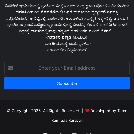
ಡಿಜಿಟಲ್ ಇಂಡಿಯಾದಲ್ಲಿ ಪ್ರಗತಿಪರ ಸಶಕ್ತ ಸಮಾಜ ಮತ್ತು ಜ್ಞಾನ ಆಥಿ೯ಕತೆ ಪರಿವತ೯ನೆಯ
ಸವ೯ತೋಮುಖ ಬೆಳವಣಿಗೆಯಲ್ಲಿ ಜನರ ಮನೋಬಲ ವೃದ್ಧಿಸಿದರೆ ಏನನ್ನೂ
ಸಾಧಿಸಬಹುದು. ಆ ನಿಟ್ಟಿನಲ್ಲಿ ನಾಡು-ನುಡಿ, ಕರಾವಳಿಯ ಸಂಸ್ಕೃತಿ ಸತ್ಯ -ನಿತ್ಯ, ಜನ-ಮನ
ಪ್ರಕಾಶಿತ ಈ ಕ್ಷಣದ ಸುದ್ಧಿಯನ್ನು ಕ್ಷಣಮಾತ್ರದಲ್ಲಿ ತಲುಪಿಸಿ, ಕರಾವಳಿ ಜನರ ಕೀತಿ೯ ಪತಾಕೆ
ಎತ್ತರಕ್ಕೆ ಹಾರಿಸುವಲ್ಲಿ ನಾವು ಹೆಚ್ಚಿಸಿದ ದೀಪ ಜನರ ಮುಂದೆ ಬೆಳಗಲಿ...
-ಸುಧಾಕರ ವಕ್ವಾಡಿ MA.BEd.
(ರಾಜಕೀಯಶಾಸ್ತ್ರ ಉಪನ್ಯಾಸಕರು)
ಸಂಪಾದಕರು ಕನ್ನಡಕರಾವಳಿ
Enter
your
Email
address
© Copyright 2026, All Rights Reserved |
Devoloped by Team
Kannada Karavali