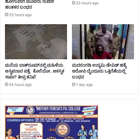
ಹೋಗುವಾಗ ಮೂವರು ಸುಪಾರಿ
23 hours ago
ಹಂತಕರ ಬಂಧನ
23 hours ago
ಮನೆಯ ಬಾತ್‌ರೂಮ್‌ನಲ್ಲಿ ಮಹಿಳೆಯ
ಮದರಂಗಡಿ ಉದ್ಯಮಿ ಡೇವಿಡ್ ಹತ್ಯೆ
ಅಸ್ಥಿಪಂಜರ ಪತ್ತೆ: ಕೊಲೆಯೋ..ಆಕಸ್ಮಿಕ
ಆರೋಪಿ ಬೈಂದೂರು ಒತ್ತಿನೆಣೆಯಲ್ಲಿ
ಸಾವಾ? ತೀವ್ರ ತನಿಖೆ
ಬಂಧನ
24 hours ago
1 day ago