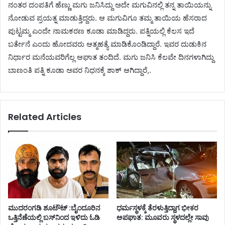
ನಂತರ ದಂಪತಿಗೆ ಹೆಣ್ಣು ಮಗು ಜನಿಸಿದ್ದು ಅದೇ ಮಗುವಿನಲ್ಲಿ ತನ್ನ ತಾಯಿಯನ್ನು
ನೋಡುವ ಪ್ರಯತ್ನ ಮಾಡುತ್ತಿದ್ದರು. ಆ ಮಗುವಿಗೂ ತಮ್ಮ ತಾಯಿಯ ಹೆಸರಾದ
ಪುಟ್ಟಮ್ಮ ಎಂದೇ ನಾಮಕರಣ ಕೂಡಾ ಮಾಡಿದ್ದರು. ಪತ್ನಿಯಲ್ಲಿ ಕೆಲಸ ಇದೆ
ಬರ್ತೇನೆ ಎಂದು ಹೋದವರು ಆತ್ಮಹತ್ಯೆ ಮಾಡಿಕೊಂಡಿದ್ದಾರೆ. ಇವರ ದುಡುಕಿನ
ನಿರ್ಧಾರ ಮನೆಯವರಿಗೆಲ್ಲ ಆಘಾತ ತಂದಿದೆ. ಮಗು ಜನಿಸಿ ಕೆಲವೇ ದಿನಗಳಾಗಿದ್ದು
ಬಾಣಂತಿ ಪತ್ನಿ ಕೂಡಾ ಅವರ ನಿಧನಕ್ಕೆ ಶಾಕ್ ಆಗಿದ್ದಾರೆ,.
Related Articles
ಮುದರಂಗಡಿ ಶೂಟೌಟ್ :ಬೈಂದೂರಿನ
ಧರ್ಮಸ್ಥಳಕ್ಕೆ ತೆರಳುತ್ತಿದ್ದಾಗ ಭೀಕರ
ಒತ್ತಿನೆಣೆಯಲ್ಲಿ ಬಸ್‌ನಿಂದ ಇಳಿದು ಓಡಿ
ಅಪಘಾತ: ಮೂವರು ಸ್ಥಳದಲ್ಲೇ ಸಾವು