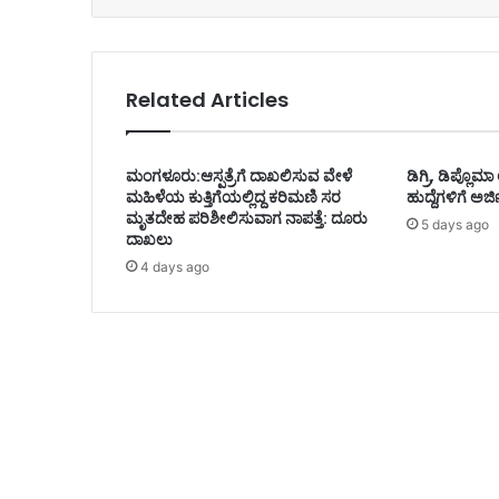
Related Articles
ಮಂಗಳೂರು:ಆಸ್ಪತ್ರೆಗೆ ದಾಖಲಿಸುವ ವೇಳೆ
ಡಿಗ್ರಿ, ಡಿಪ್ಲೊಮ
ಮಹಿಳೆಯ ಕುತ್ತಿಗೆಯಲ್ಲಿದ್ದ ಕರಿಮಣಿ ಸರ
ಹುದ್ದೆಗಳಿಗೆ ಅರ್
ಮೃತದೇಹ ಪರಿಶೀಲಿಸುವಾಗ ನಾಪತ್ತೆ: ದೂರು
5 days ago
ದಾಖಲು
4 days ago