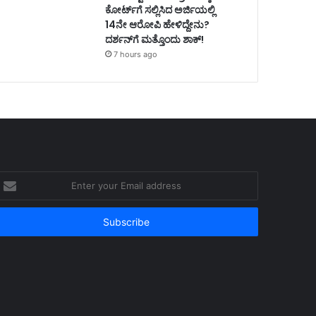
ಕೋರ್ಟ್‌ಗೆ ಸಲ್ಲಿಸಿದ ಅರ್ಜಿಯಲ್ಲಿ
14ನೇ ಆರೋಪಿ ಹೇಳಿದ್ದೇನು?
ದರ್ಶನ್‌ಗೆ ಮತ್ತೊಂದು ಶಾಕ್!
7 hours ago
nter
our
mail
ddress