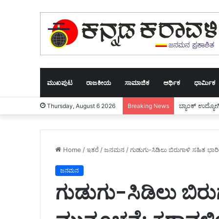
ಮುಖಪುಟ
ರಾಜಕೀಯ
ಸಾಮಾಜಿಕ
ಆರ್ಥಿಕ
ಧಾರ್ಮಿಕ
ಬ್ಯಾಂಕ್ ಉದ್ಯೋಗ
Thursday, August 6 2026
Breaking News
Home
/
ಇತರೆ
/
ಜನಮನ
/
ಗುಡುಗು-ಸಿಡಿಲು ಬಿರುಗಾಳಿ ಸಹಿತ ಭಾ
ಜನಮನ
ಗುಡುಗು-ಸಿಡಿಲು ಬಿರ