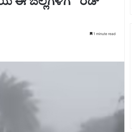
 ಈ ಜಿಲ್ಲೆಗಳಿಗೆ “ರೆಡ್
1 minute read