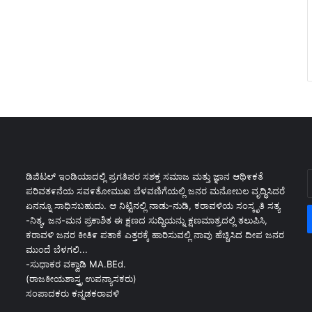
E
ಡಿಜಿಟಲ್ ಇಂಡಿಯಾದಲ್ಲಿ ಪ್ರಗತಿಪರ ಸಶಕ್ತ ಸಮಾಜ ಮತ್ತು ಜ್ಞಾನ ಆಥಿ೯ಕತೆ
y
ಪರಿವತ೯ನೆಯ ಸವ೯ತೋಮುಖ ಬೆಳವಣಿಗೆಯಲ್ಲಿ ಜನರ ಮನೋಬಲ ವೃದ್ಧಿಸಿದರೆ
E
ಏನನ್ನೂ ಸಾಧಿಸಬಹುದು. ಆ ನಿಟ್ಟಿನಲ್ಲಿ ನಾಡು-ನುಡಿ, ಕರಾವಳಿಯ ಸಂಸ್ಕೃತಿ ಸತ್ಯ
a
-ನಿತ್ಯ, ಜನ-ಮನ ಪ್ರಕಾಶಿತ ಈ ಕ್ಷಣದ ಸುದ್ಧಿಯನ್ನು ಕ್ಷಣಮಾತ್ರದಲ್ಲಿ ತಲುಪಿಸಿ,
ಕರಾವಳಿ ಜನರ ಕೀತಿ೯ ಪತಾಕೆ ಎತ್ತರಕ್ಕೆ ಹಾರಿಸುವಲ್ಲಿ ನಾವು ಹೆಚ್ಚಿಸಿದ ದೀಪ ಜನರ
ಮುಂದೆ ಬೆಳಗಲಿ...
-ಸುಧಾಕರ ವಕ್ವಾಡಿ MA.BEd.
(ರಾಜಕೀಯಶಾಸ್ತ್ರ ಉಪನ್ಯಾಸಕರು)
ಸಂಪಾದಕರು ಕನ್ನಡಕರಾವಳಿ