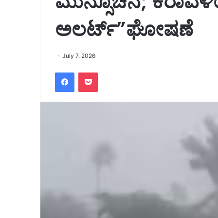
ಮುನ್ಸೂಚನೆ; ಕರಾವಳಿಯ
ಅಲರ್ಟ್”ಘೋಷಣೆ
July 7, 2026
Facebook
Pocket