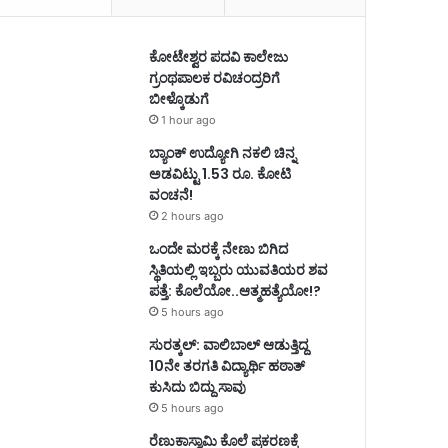
ಕೋಟೇಶ್ವರ ಪದವಿ ಕಾಲೇಜು
ಗ್ರಂಥಪಾಲಕ ರವಿಚಂದ್ರರಿಗೆ
ಬೀಳ್ಕೊಡುಗೆ
1 hour ago
ಬ್ಯಾಂಕ್ ಉದ್ಯೋಗಿ ನಕಲಿ ಚಿನ್ನ
ಅಡವಿಟ್ಟು 1.53 ರೂ. ಕೋಟಿ
ವಂಚನೆ!
2 hours ago
ಒಂದೇ ಮರಕ್ಕೆ ನೇಣು ಬಿಗಿದ
ಸ್ಥಿತಿಯಲ್ಲಿ ಇಬ್ಬರು ಯುವತಿಯರ ಶವ
ಪತ್ತೆ: ಕೊಲೆಯೋ..ಆತ್ಮಹತ್ಯೆಯೋ!?
5 hours ago
ಸುರತ್ಕಲ್: ವಾಲಿಬಾಲ್ ಆಡುತ್ತಿದ್ದ
10ನೇ ತರಗತಿ ವಿದ್ಯಾರ್ಥಿ ಹಠಾತ್
ಕುಸಿದು ಬಿದ್ದು ಸಾವು
5 hours ago
ರೆಣುಕಾಸ್ವಾಮಿ ಕೊಲೆ ಪ್ರಕರಣಕ್ಕೆ