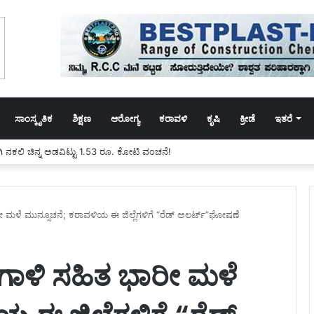
ಸಾಂಸ್ಕೃತಿಕ
ಶಿಕ್ಷಣ
ಆರೋಗ್ಯ
ಕರಾವಳಿ
ಕೃಷಿ
ಕ್ರೀಡೆ
ಇತರೆ
ಿ ನಕಲಿ ಚಿನ್ನ ಅಡವಿಟ್ಟು 1.53 ರೂ. ಕೋಟಿ ವಂಚನೆ!
ರೀ ಮಳೆ ಮುನ್ಸೂಚನೆ; ಕರಾವಳಿಯ ಈ ಜಿಲ್ಲೆಗಳಿಗೆ “ರೆಡ್ ಅಲರ್ಟ್”ಘೋಷಣೆ
ುಗಾಳಿ ಸಹಿತ ಭಾರೀ ಮಳೆ