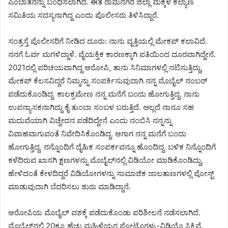
ಎಂಬಾತನನ್ನು ಬಂಧಿಸಲಾಗಿದೆ. ಈತ ರಾಮನಗರ ಜಿಲ್ಲಾ ಮಕ್ಕಳ ಕಲ್ಯಾಣ
ಸಮಿತಿಯ ಸದಸ್ಯನಾಗಿದ್ದ ಎಂದು ಪೊಲೀಸರು ತಿಳಿಸಿದ್ದಾರೆ.
ಸಂತ್ರಸ್ತೆ ಪೊಲೀಸರಿಗೆ ನೀಡಿದ ದೂರು: ನಾನು ವೃತ್ತಿಯಲ್ಲಿ ಮೇಕಪ್ ಕಲಾವಿದೆ.
ನನಗೆ ಓರ್ವ ಮಗಳಿದ್ದಾಳೆ. ವೈಯಕ್ತಿಕ ಕಾರಣಕ್ಕಾಗಿ ಪತಿಯಿಂದ ದೂರವಾಗಿದ್ದೇನೆ.
2021ರಲ್ಲಿ ಪರಿಚಯವಾಗಿದ್ದ ಆರೋಪಿ, ತಾನು ಸಿನಿಮಾಗಳಲ್ಲಿ ನಟಿಸುತ್ತಿದ್ದು,
ಮೇಕಪ್ ಕೆಲಸವಿದ್ದರೆ ನಿಮ್ಮನ್ನು ಸಂಪರ್ಕಿಸುವುದಾಗಿ ನನ್ನ ಮೊಬೈಲ್ ನಂಬರ್
ಪಡೆದುಕೊಂಡಿದ್ದ. ಕಾಲಕ್ರಮೇಣ ನನ್ನ ಮನೆಗೆ ಬಂದು ಹೋಗುತ್ತಿದ್ದ. ನಾನು
ಉಪನ್ಯಾಸಕನಾಗಿದ್ದು ಕೈ ತುಂಬಾ ಸಂಬಳ ಬರುತ್ತಿದೆ. ಅಲ್ಲದೆ ನಾನೂ ಸಹ
ಮದುವೆಯಾಗಿ ವಿಚ್ಚೇದನ ಪಡೆದಿದ್ದೇನೆ ಎಂದು ನಂಬಿಸಿ ನನ್ನನ್ನು
ವಿವಾಹವಾಗುವಂತೆ ನಿವೇದಿಸಿಕೊಂಡಿದ್ದ. ಆಗಾಗ ನನ್ನ ಮನೆಗೆ ಬಂದು
ಹೋಗುತ್ತಿದ್ದ. ನನ್ನೊಂದಿಗೆ ದೈಹಿಕ ಸಂಪರ್ಕವನ್ನೂ ಹೊಂದಿದ್ದ. ಬಳಿಕ ನಿನ್ನೊಂದಿಗೆ
ಕಳೆದಿರುವ ಖಾಸಗಿ ಕ್ಷಣಗಳನ್ನು ಮೊಬೈಲ್‌ನಲ್ಲಿ ವಿಡಿಯೋ ಮಾಡಿಕೊಂಡಿದ್ದು,
ಹೇಳಿದಂತೆ ಕೇಳದಿದ್ದರೆ ವಿಡಿಯೋಗಳನ್ನು ಸಾಮಾಜಿಕ ಜಾಲತಾಣಗಳಲ್ಲಿ ಪೋಸ್ಟ್
ಮಾಡುವುದಾಗಿ ಬೆದರಿಸಲು ಶುರು ಮಾಡಿದ್ದಾನೆ.
ಆರೋಪಿಯ ಮೊಬೈಲ್ ವಶಕ್ಕೆ ಪಡೆದುಕೊಂಡು ಪರಿಶೀಲನೆ ನಡೆಸಲಾಗಿದೆ.
ಮೊಬೈಲ್‌ನಲ್ಲಿ 20ಕ್ಕೂ ಹೆಚ್ಚು ಮಹಿಳೆಯರ ಫೋಟೊಗಳು-ವಿಡಿಯೊ ಸಿಕ್ಕಿವೆ.