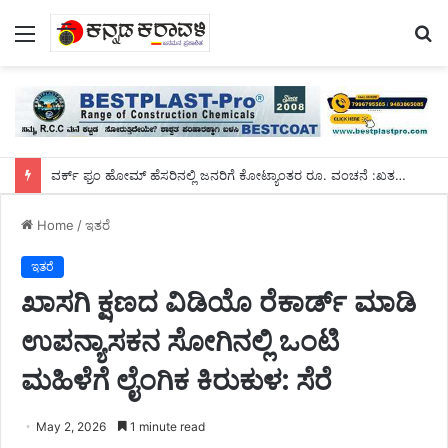
Menu
S
fo
ವರ್ಕ್ ಫ್ರಂ ಹೋಮ್ ಹೆಸರಿನಲ್ಲಿ ಜನರಿಗೆ ಕೋಟ್ಯಾಂತರ ರೂ. ವಂಚನೆ :ಖತರ್ನಾಕ್ ದಂಪತಿ ಅರೆಸ್ಟ್
Home
/
ಇತರೆ
ಇತರೆ
ಖಾಸಗಿ ಕ್ಷಣದ ವಿಡಿಯೊ ರೆಕಾರ್ಡ್ ಮಾಡಿ
ಉಪನ್ಯಾಸಕನ ಸೋಗಿನಲ್ಲಿ ಒಂಟಿ
ಮಹಿಳೆಗೆ ಲೈಂಗಿಕ ಕಿರುಕುಳ: ಸೆರೆ
May 2, 2026
1 minute read