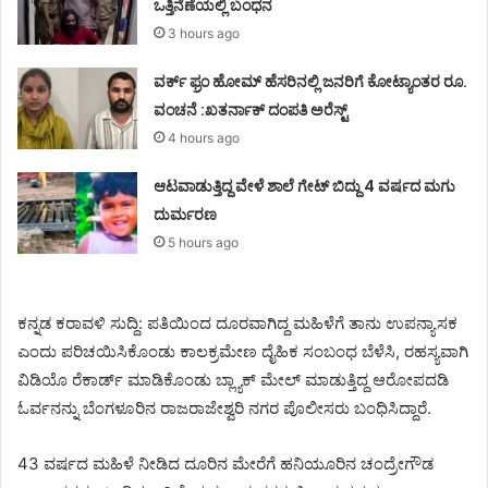
ಒತ್ತಿನೆಣೆಯಲ್ಲಿ ಬಂಧನ
3 hours ago
ವರ್ಕ್ ಫ್ರಂ ಹೋಮ್ ಹೆಸರಿನಲ್ಲಿ ಜನರಿಗೆ ಕೋಟ್ಯಾಂತರ ರೂ.
ವಂಚನೆ :ಖತರ್ನಾಕ್ ದಂಪತಿ ಅರೆಸ್ಟ್
4 hours ago
ಆಟವಾಡುತ್ತಿದ್ದ ವೇಳೆ ಶಾಲೆ ಗೇಟ್ ಬಿದ್ದು 4 ವರ್ಷದ ಮಗು
ದುರ್ಮರಣ
5 hours ago
ಕನ್ನಡ ಕರಾವಳಿ ಸುದ್ದಿ: ಪತಿಯಿಂದ ದೂರವಾಗಿದ್ದ ಮಹಿಳೆಗೆ ತಾನು ಉಪನ್ಯಾಸಕ
ಎಂದು ಪರಿಚಯಿಸಿಕೊಂಡು ಕಾಲಕ್ರಮೇಣ ದೈಹಿಕ ಸಂಬಂಧ ಬೆಳೆಸಿ, ರಹಸ್ಯವಾಗಿ
ವಿಡಿಯೊ ರೆಕಾರ್ಡ್ ಮಾಡಿಕೊಂಡು ಬ್ಲ್ಯಾಕ್ ಮೇಲ್ ಮಾಡುತ್ತಿದ್ದ ಆರೋಪದಡಿ
ಓರ್ವನನ್ನು ಬೆಂಗಳೂರಿನ ರಾಜರಾಜೇಶ್ವರಿ ನಗರ ಪೊಲೀಸರು ಬಂಧಿಸಿದ್ದಾರೆ.
43 ವರ್ಷದ ಮಹಿಳೆ ನೀಡಿದ ದೂರಿನ ಮೇರೆಗೆ ಹನಿಯೂರಿನ ಚಂದ್ರೇಗೌಡ