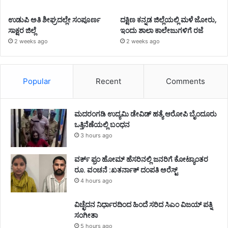
ಉಡುಪಿ ಅತಿ ಶೀಘ್ರದಲ್ಲೇ ಸಂಪೂರ್ಣ
ದಕ್ಷಿಣ ಕನ್ನಡ ಜಿಲ್ಲೆಯಲ್ಲಿ ಮಳೆ ಜೋರು,
ಸಾಕ್ಷರ ಜಿಲ್ಲೆ
ಇಂದು ಶಾಲಾ ಕಾಲೇಜುಗಳಿಗೆ ರಜೆ
2 weeks ago
2 weeks ago
Popular
Recent
Comments
ಮದರಂಗಡಿ ಉದ್ಯಮಿ ಡೇವಿಡ್ ಹತ್ಯೆ ಆರೋಪಿ ಬೈಂದೂರು
ಒತ್ತಿನೆಣೆಯಲ್ಲಿ ಬಂಧನ
3 hours ago
ವರ್ಕ್ ಫ್ರಂ ಹೋಮ್ ಹೆಸರಿನಲ್ಲಿ ಜನರಿಗೆ ಕೋಟ್ಯಾಂತರ
ರೂ. ವಂಚನೆ :ಖತರ್ನಾಕ್ ದಂಪತಿ ಅರೆಸ್ಟ್
4 hours ago
ವಿಚ್ಛೆದನ ನಿರ್ಧಾರದಿಂದ ಹಿಂದೆ ಸರಿದ ಸಿಎಂ ವಿಜಯ್ ಪತ್ನಿ
ಸಂಗೀತಾ
5 hours ago