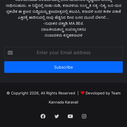
ಸಾಧಿಸಬಹುದು. ಆ ನಿಟ್ಟಿನಲ್ಲಿ ನಾಡು-ನುಡಿ, ಕರಾವಳಿಯ ಸಂಸ್ಕೃತಿ ಸತ್ಯ -ನಿತ್ಯ, ಜನ-ಮನ
ಪ್ರಕಾಶಿತ ಈ ಕ್ಷಣದ ಸುದ್ಧಿಯನ್ನು ಕ್ಷಣಮಾತ್ರದಲ್ಲಿ ತಲುಪಿಸಿ, ಕರಾವಳಿ ಜನರ ಕೀತಿ೯ ಪತಾಕೆ
ಎತ್ತರಕ್ಕೆ ಹಾರಿಸುವಲ್ಲಿ ನಾವು ಹೆಚ್ಚಿಸಿದ ದೀಪ ಜನರ ಮುಂದೆ ಬೆಳಗಲಿ...
-ಸುಧಾಕರ ವಕ್ವಾಡಿ MA.BEd.
(ರಾಜಕೀಯಶಾಸ್ತ್ರ ಉಪನ್ಯಾಸಕರು)
ಸಂಪಾದಕರು ಕನ್ನಡಕರಾವಳಿ
Enter
your
Email
address
© Copyright 2026, All Rights Reserved |
Devoloped by Team
Kannada Karavali
Facebook
Twitter
YouTube
Instagram