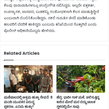
ಕೆಲವು ಧಾರಾವಾಹಿಗಳಲ್ಲೂ ಚಂದ್ರೇಗೌಡ ನಟಿಸಿದ್ದರು. ಅಲ್ಲದೇ ಪತ್ರಕರ್ತ,
ಉಪನ್ಯಾಸಕ, ಜಾನಪದ, ಬುಡಕಟ್ಟು ಸಂಶೋಧಕನಾಗಿ ಕೆಲಸ ಮಾಡುತ್ತಿದ್ದೇನೆ
ಎಂಬುದಾಗಿ ಬಿಂಬಿಸಿಕೊಂಡಿದ್ದರು. ನಕಲಿ ಗುರುತಿನ ಚೀಟಿ ಮಾಡಿಕೊಂಡು
ಹಲವರಿಗೆ ಬೆದರಿಕೆ ಹಾಕಿದ್ದರು ಎಂಬುದು ತನಿಖೆಯಿಂದ ಗೊತ್ತಾಗಿದೆ ಎಂದು
ಪೊಲೀಸ್‌ ಅಧಿಕಾರಿಯೊಬ್ಬರು ಹೇಳಿದರು.
Related Articles
ಮಣಿಪಾಲದಲ್ಲಿ ಅಕ್ರಮ ಹುಕ್ಕಾ ಸೇವನೆ: 8
ಹೆಬ್ರಿ: ಭಾರೀ ಗಾಳಿ ಮಳೆ, ಚಲಿಸುತ್ತಿದ್ದ
ಮಂದಿ ಯುವಕರ ವಿರುದ್ಧ
ಕಾರಿನ ಮೇಲೆ ಮರ ಬಿದ್ದು ಚಾಲಕ
ಪ್ರಕರಣ..ಏನಿದು ಹುಕ್ಕಾ?
ಸ್ಥಳದಲ್ಲಿಯೇ ಸಾವು