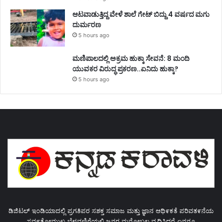
ಆಟವಾಡುತ್ತಿದ್ದ ವೇಳೆ ಶಾಲೆ ಗೇಟ್ ಬಿದ್ದು 4 ವರ್ಷದ ಮಗು
ದುರ್ಮರಣ
5 hours ago
ಮಣಿಪಾಲದಲ್ಲಿ ಅಕ್ರಮ ಹುಕ್ಕಾ ಸೇವನೆ: 8 ಮಂದಿ
ಯುವಕರ ವಿರುದ್ಧ ಪ್ರಕರಣ..ಏನಿದು ಹುಕ್ಕಾ?
5 hours ago
ಡಿಜಿಟಲ್ ಇಂಡಿಯಾದಲ್ಲಿ ಪ್ರಗತಿಪರ ಸಶಕ್ತ ಸಮಾಜ ಮತ್ತು ಜ್ಞಾನ ಆಥಿ೯ಕತೆ ಪರಿವತ೯ನೆಯ
ಸವ೯ತೋಮುಖ ಬೆಳವಣಿಗೆಯಲ್ಲಿ ಜನರ ಮನೋಬಲ ವೃದ್ಧಿಸಿದರೆ ಏನನ್ನೂ