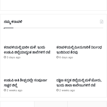
ನಮ್ಮ ಕರಾವಳಿ
ಕರಾವಳಿಯಲ್ಲಿ ಭಾರೀ ಮಳೆ: ಇಂದು
ಕರಾವಳಿಯಲ್ಲಿ ಮೀನುಗಾರಿಕೆ ನಿರ್ಬಂಧ
ಉಡುಪಿ ಜಿಲ್ಲೆಯಾದ್ಯಂತ ಶಾಲೆಗಳಿಗೆ ರಜೆ
ಇಂದಿನಿಂದ ತೆರವು
3 days ago
6 days ago
ಉಡುಪಿ ಅತಿ ಶೀಘ್ರದಲ್ಲೇ ಸಂಪೂರ್ಣ
ದಕ್ಷಿಣ ಕನ್ನಡ ಜಿಲ್ಲೆಯಲ್ಲಿ ಮಳೆ ಜೋರು,
ಸಾಕ್ಷರ ಜಿಲ್ಲೆ
ಇಂದು ಶಾಲಾ ಕಾಲೇಜುಗಳಿಗೆ ರಜೆ
2 weeks ago
2 weeks ago