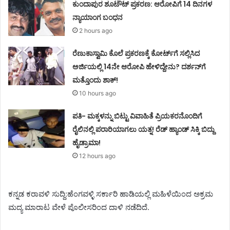
ಕುಂದಾಪುರ ಶೂಟೌಟ್ ಪ್ರಕರಣ: ಆರೋಪಿಗೆ 14 ದಿನಗಳ
ನ್ಯಾಯಾಂಗ ಬಂಧನ
2 hours ago
ರೆಣುಕಾಸ್ವಾಮಿ ಕೊಲೆ ಪ್ರಕರಣಕ್ಕೆ ಕೋರ್ಟ್‌ಗೆ ಸಲ್ಲಿಸಿದ
ಅರ್ಜಿಯಲ್ಲಿ 14ನೇ ಆರೋಪಿ ಹೇಳಿದ್ದೇನು? ದರ್ಶನ್‌ಗೆ
ಮತ್ತೊಂದು ಶಾಕ್!
10 hours ago
ಪತಿ- ಮಕ್ಕಳನ್ನು ಬಿಟ್ಟು ವಿವಾಹಿತೆ ಪ್ರಿಯಕರನೊಂದಿಗೆ
ರೈಲಿನಲ್ಲಿ ಪರಾರಿಯಾಗಲು ಯತ್ನ! ರೆಡ್ ಹ್ಯಾಂಡ್ ಸಿಕ್ಕಿ ಬಿದ್ದು
ಹೈಡ್ರಾಮಾ!
12 hours ago
ಕನ್ನಡ ಕರಾವಳಿ ಸುದ್ದಿ:ಹೆಂಗವಳ್ಳಿ ಸರ್ಕಾರಿ ಹಾಡಿಯಲ್ಲಿ ಮಹಿಳೆಯಿಂದ ಅಕ್ರಮ
ಮದ್ಯ ಮಾರಾಟ ವೇಳೆ ಪೊಲೀಸರಿಂದ ದಾಳಿ ನಡೆದಿದೆ.