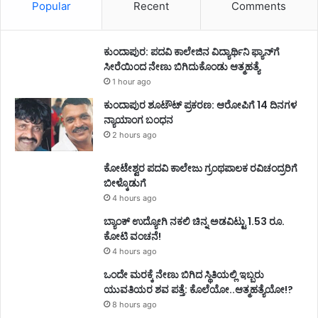
Popular
Recent
Comments
ಕುಂದಾಪುರ: ಪದವಿ ಕಾಲೇಜಿನ ವಿದ್ಯಾರ್ಥಿನಿ ಫ್ಯಾನ್‌ಗೆ
ಸೀರೆಯಿಂದ ನೇಣು ಬಿಗಿದುಕೊಂಡು ಆತ್ಮಹತ್ಯೆ
1 hour ago
ಕುಂದಾಪುರ ಶೂಟೌಟ್ ಪ್ರಕರಣ: ಆರೋಪಿಗೆ 14 ದಿನಗಳ
ನ್ಯಾಯಾಂಗ ಬಂಧನ
2 hours ago
ಕೋಟೇಶ್ವರ ಪದವಿ ಕಾಲೇಜು ಗ್ರಂಥಪಾಲಕ ರವಿಚಂದ್ರರಿಗೆ
ಬೀಳ್ಕೊಡುಗೆ
4 hours ago
ಬ್ಯಾಂಕ್ ಉದ್ಯೋಗಿ ನಕಲಿ ಚಿನ್ನ ಅಡವಿಟ್ಟು 1.53 ರೂ.
ಕೋಟಿ ವಂಚನೆ!
4 hours ago
ಒಂದೇ ಮರಕ್ಕೆ ನೇಣು ಬಿಗಿದ ಸ್ಥಿತಿಯಲ್ಲಿ ಇಬ್ಬರು
ಯುವತಿಯರ ಶವ ಪತ್ತೆ: ಕೊಲೆಯೋ..ಆತ್ಮಹತ್ಯೆಯೋ!?
8 hours ago