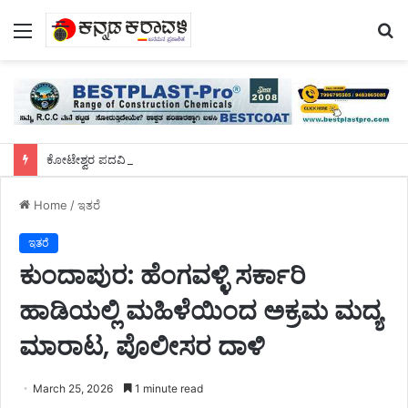
Menu
S
fo
ಕೋಟೇಶ್ವರ ಪದವಿ ಕಾಲೇಜು ಗ್ರಂಥಪಾಲಕ ರವಿಚಂದ್ರರಿಗೆ ಬೀಳ್ಕೊಡುಗೆ
Home
/
ಇತರೆ
ಇತರೆ
ಕುಂದಾಪುರ: ಹೆಂಗವಳ್ಳಿ ಸರ್ಕಾರಿ
ಹಾಡಿಯಲ್ಲಿ ಮಹಿಳೆಯಿಂದ ಅಕ್ರಮ ಮದ್ಯ
ಮಾರಾಟ, ಪೊಲೀಸರ ದಾಳಿ
March 25, 2026
1 minute read