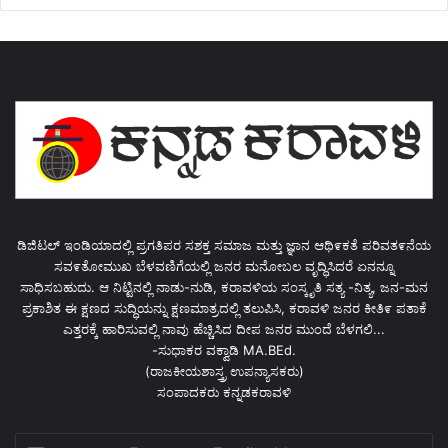
ಡಿಜಿಟಲ್ ಇಂಡಿಯಾದಲ್ಲಿ ಪ್ರಗತಿಪರ ಸಶಕ್ತ ಸಮಾಜ ಮತ್ತು ಜ್ಞಾನ ಆಥಿ೯ಕತೆ ಪರಿವತ೯ನೆಯ
ಸವ೯ತೋಮುಖ ಬೆಳವಣಿಗೆಯಲ್ಲಿ ಜನರ ಮನೋಬಲ ವೃದ್ಧಿಸಿದರೆ ಏನನ್ನೂ
ಸಾಧಿಸಬಹುದು. ಆ ನಿಟ್ಟಿನಲ್ಲಿ ನಾಡು-ನುಡಿ, ಕರಾವಳಿಯ ಸಂಸ್ಕೃತಿ ಸತ್ಯ -ನಿತ್ಯ, ಜನ-ಮನ
ಪ್ರಕಾಶಿತ ಈ ಕ್ಷಣದ ಸುದ್ಧಿಯನ್ನು ಕ್ಷಣಮಾತ್ರದಲ್ಲಿ ತಲುಪಿಸಿ, ಕರಾವಳಿ ಜನರ ಕೀತಿ೯ ಪತಾಕೆ
ಎತ್ತರಕ್ಕೆ ಹಾರಿಸುವಲ್ಲಿ ನಾವು ಹೆಚ್ಚಿಸಿದ ದೀಪ ಜನರ ಮುಂದೆ ಬೆಳಗಲಿ...
-ಸುಧಾಕರ ವಕ್ವಾಡಿ MA.BEd.
(ರಾಜಕೀಯಶಾಸ್ತ್ರ ಉಪನ್ಯಾಸಕರು)
ಸಂಪಾದಕರು ಕನ್ನಡಕರಾವಳಿ
Enter