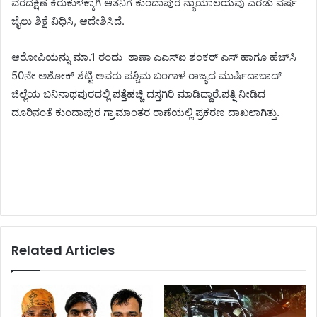
ವರದಕ್ಷಿಣೆ ಕಿರುಕುಳಕ್ಕಾಗಿ ಆತನಿಗೆ ಕುಂದಾಪುರ ನ್ಯಾಯಾಲಯವು ಎರಡು ವರ್ಷ
ಜೈಲು ಶಿಕ್ಷೆ ವಿಧಿಸಿ, ಆದೇಶಿಸಿದೆ.
ಆರೋಪಿಯನ್ನು ಮಾ.1 ರಂದು ಠಾಣಾ ಎಎಸ್ಐ ಶಂಕರ್ ಎಸ್ ಹಾಗೂ ಹೆಚ್‌ಸಿ
50ನೇ ಅಶೋಕ್ ಶೆಟ್ಟಿ ಅವರು ಪಶ್ಚಿಮ ಬಂಗಾಳ ರಾಜ್ಯದ ಮುರ್ಷಿದಾಬಾದ್
ಜಿಲ್ಲೆಯ ಬನಿನಾಥಪುರದಲ್ಲಿ ಪತ್ತೆಹಚ್ಚಿ ದಸ್ತಗಿರಿ ಮಾಡಿದ್ದಾರೆ.ಪತ್ನಿ ನೀಡಿದ
ದೂರಿನಂತೆ ಕುಂದಾಪುರ ಗ್ರಾಮಾಂತರ ಠಾಣೆಯಲ್ಲಿ ಪ್ರಕರಣ ದಾಖಲಾಗಿತ್ತು.
Related Articles