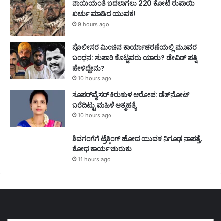
ನಾಯಿಯಂತೆ ಬದಲಾಗಲು 220 ಕೋಟಿ ರುಪಾಯಿ
ಖರ್ಚು ಮಾಡಿದ ಯುವಕ!
9 hours ago
ಪೊಲೀಸರ ಮಿಂಚಿನ ಕಾರ್ಯಾಚರಣೆಯಲ್ಲಿ ಮೂವರ
ಬಂಧನ: ಸುಪಾರಿ ಕೊಟ್ಟವರು ಯಾರು? ಡೇವಿಡ್ ಪತ್ನಿ
ಹೇಳಿದ್ದೇನು?
10 hours ago
ಸೂಪರ್‌ವೈಸರ್‌ ಕಿರುಕುಳ ಆರೋಪ: ಡೆತ್‌ನೋಟ್‌
ಬರೆದಿಟ್ಟು ಮಹಿಳೆ ಆತ್ಮಹತ್ಯೆ
10 hours ago
ಶಿವಗಂಗೆಗೆ ಟ್ರೆಕ್ಕಿಂಗ್‌ ಹೋದ ಯುವಕ ನಿಗೂಢ ನಾಪತ್ತೆ,
ಶೋಧ ಕಾರ್ಯ ಚುರುಕು
11 hours ago