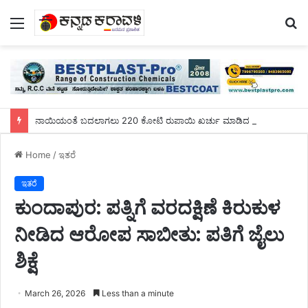
Menu
S
fo
ನಾಯಿಯಂತೆ ಬದಲಾಗಲು 220 ಕೋಟಿ ರುಪಾಯಿ ಖರ್ಚು ಮಾಡಿದ ಯುವಕ!
Home
/
ಇತರೆ
ಇತರೆ
ಕುಂದಾಪುರ: ಪತ್ನಿಗೆ ವರದಕ್ಷಿಣೆ ಕಿರುಕುಳ
ನೀಡಿದ ಆರೋಪ ಸಾಬೀತು: ಪತಿಗೆ ಜೈಲು
ಶಿಕ್ಷೆ
March 26, 2026
Less than a minute