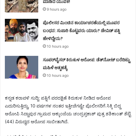
ಮಾಡಿದ ಯುವಕ!
9 hours ago
ಪೊಲೀಸರ ಮಿಂಚಿನ ಕಾರ್ಯಾಚರಣೆಯಲ್ಲಿ ಮೂವರ
ಬಂಧನ: ಸುಪಾರಿ ಕೊಟ್ಟವರು ಯಾರು? ಡೇವಿಡ್ ಪತ್ನಿ
ಹೇಳಿದ್ದೇನು?
10 hours ago
ಸೂಪರ್‌ವೈಸರ್‌ ಕಿರುಕುಳ ಆರೋಪ: ಡೆತ್‌ನೋಟ್‌ ಬರೆದಿಟ್ಟು
ಮಹಿಳೆ ಆತ್ಮಹತ್ಯೆ
10 hours ago
ಕನ್ನಡ ಕರಾವಳಿ ಸುದ್ದಿ: ಪತ್ನಿಗೆ ವರದಕ್ಷಿಣೆ ಕಿರುಕುಳ ನೀಡಿದ ಆರೋಪ
ಎದುರಿಸುತ್ತಿದ್ದು, 10 ವರ್ಷಗಳ ನಂತರ ಇತ್ತೀಚೆಗಷ್ಟೇ ಪೊಲೀಸರಿಗೆ ಸಿಕ್ಕಿ ಬಿದ್ದ
ಆರೋಪಿ ಸಿದ್ದಾಪುರ ಗ್ರಾಮದ ಅಕ್ಕುಂಜೆಯ ಚಂದ್ರಪ್ರಕಾಶ್ ಪುತ್ರ ಶಶಿಕಾಂತ್ ಶೆಟ್ಟಿ
(44) ವಿರುದ್ಧದ ಆರೋಪ ಸಾಬೀತಾಗಿದೆ.