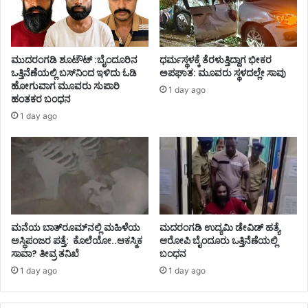
ಮುದರಂಗಡಿ ಶೂಟೌಟ್ :ಬೈಂದೂರಿನ
ಧರ್ಮಸ್ಥಳಕ್ಕೆ ತೆರಳುತ್ತಿದ್ದಾಗ ಭೀಕರ
ಒತ್ತಿನೆಣೆಯಲ್ಲಿ ಬಸ್‌ನಿಂದ ಇಳಿದು ಓಡಿ
ಅಪಘಾತ: ಮೂವರು ಸ್ಥಳದಲ್ಲೇ ಸಾವು
ಹೋಗುವಾಗ ಮೂವರು ಸುಪಾರಿ
1 day ago
ಹಂತಕರ ಬಂಧನ
1 day ago
ಮನೆಯ ಬಾತ್‌ರೂಮ್‌ನಲ್ಲಿ ಮಹಿಳೆಯ
ಮದರಂಗಡಿ ಉದ್ಯಮಿ ಡೇವಿಡ್ ಹತ್ಯೆ
ಅಸ್ಥಿಪಂಜರ ಪತ್ತೆ: ಕೊಲೆಯೋ..ಆಕಸ್ಮಿಕ
ಆರೋಪಿ ಬೈಂದೂರು ಒತ್ತಿನೆಣೆಯಲ್ಲಿ
ಸಾವಾ? ತೀವ್ರ ತನಿಖೆ
ಬಂಧನ
1 day ago
1 day ago