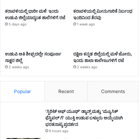
ಕರಾವಳಿಯಲ್ಲಿ ಭಾರೀ ಮಳೆ: ಇಂದು
ಕರಾವಳಿಯಲ್ಲಿ ಮೀನುಗಾರಿಕೆ ನಿರ್ಬಂಧ
ಉಡುಪಿ ಜಿಲ್ಲೆಯಾದ್ಯಂತ ಶಾಲೆಗಳಿಗೆ ರಜೆ
ಇಂದಿನಿಂದ ತೆರವು
5 days ago
1 week ago
ಉಡುಪಿ ಅತಿ ಶೀಘ್ರದಲ್ಲೇ ಸಂಪೂರ್ಣ
ದಕ್ಷಿಣ ಕನ್ನಡ ಜಿಲ್ಲೆಯಲ್ಲಿ ಮಳೆ ಜೋರು,
ಸಾಕ್ಷರ ಜಿಲ್ಲೆ
ಇಂದು ಶಾಲಾ ಕಾಲೇಜುಗಳಿಗೆ ರಜೆ
2 weeks ago
2 weeks ago
Popular
Recent
Comments
‘ಸ್ಪಿರಿಟ್ ಆಫ್ ಯೂಥ್’ ಡ್ಯಾನ್ಸ್ ಮತ್ತು ‘ಮ್ಯೂಸಿಕ್
ಫೆಸ್ಟಿವಲ್ ಗೆ’ ಯುಕ್ತಿ ಉಡುಪ ಬಳ್ಕೂರು ಆಯ್ಕೆಯಾಗಿ
ಭರತನಾಟ್ಯ ಪ್ರದರ್ಶನ
6 hours ago