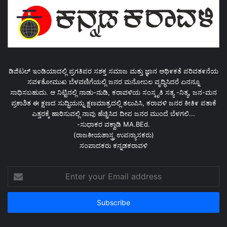
ಡಿಜಿಟಲ್ ಇಂಡಿಯಾದಲ್ಲಿ ಪ್ರಗತಿಪರ ಸಶಕ್ತ ಸಮಾಜ ಮತ್ತು ಜ್ಞಾನ ಆಥಿ೯ಕತೆ ಪರಿವತ೯ನೆಯ
ಸವ೯ತೋಮುಖ ಬೆಳವಣಿಗೆಯಲ್ಲಿ ಜನರ ಮನೋಬಲ ವೃದ್ಧಿಸಿದರೆ ಏನನ್ನೂ
ಸಾಧಿಸಬಹುದು. ಆ ನಿಟ್ಟಿನಲ್ಲಿ ನಾಡು-ನುಡಿ, ಕರಾವಳಿಯ ಸಂಸ್ಕೃತಿ ಸತ್ಯ -ನಿತ್ಯ, ಜನ-ಮನ
ಪ್ರಕಾಶಿತ ಈ ಕ್ಷಣದ ಸುದ್ಧಿಯನ್ನು ಕ್ಷಣಮಾತ್ರದಲ್ಲಿ ತಲುಪಿಸಿ, ಕರಾವಳಿ ಜನರ ಕೀತಿ೯ ಪತಾಕೆ
ಎತ್ತರಕ್ಕೆ ಹಾರಿಸುವಲ್ಲಿ ನಾವು ಹೆಚ್ಚಿಸಿದ ದೀಪ ಜನರ ಮುಂದೆ ಬೆಳಗಲಿ...
-ಸುಧಾಕರ ವಕ್ವಾಡಿ MA.BEd.
(ರಾಜಕೀಯಶಾಸ್ತ್ರ ಉಪನ್ಯಾಸಕರು)
ಸಂಪಾದಕರು ಕನ್ನಡಕರಾವಳಿ
Enter
your
Email
address