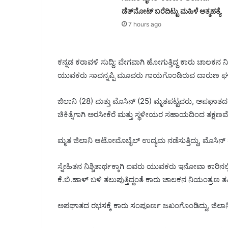
ಡೆತ್‌ನೋಟ್‌ ಬರೆದಿಟ್ಟು ಮಹಿಳೆ ಆತ್ಮಹತ್ಯೆ
7 hours ago
ಕನ್ನಡ ಕರಾವಳಿ ಸುದ್ದಿ: ವೇಗವಾಗಿ ಹೋಗುತ್ತಿದ್ದ ಕಾರು ಚಾಲಕನ ನಿಯಂ
ಯುವಕರು ಸಾವನ್ನಪ್ಪಿ ಮೂವರು ಗಾಯಗೊಂಡಿರುವ ದಾರುಣ ಘಟನೆ 
ಜಿಲಾನಿ (28) ಮತ್ತು ಮೊಸಿನ್ (25) ಮೃತಪಟ್ಟವರು, ಅಪಘಾತದಲ್ಲಿ
ಚಿಕಿತ್ಸೆಗಾಗಿ ಅರಸೀಕೆರೆ ಮತ್ತು ಸ್ಥಳೀಯರ ಸಹಾಯದಿಂದ ತಕ್ಷಣವೇ ಜಿ
ಮೃತ ಜಿಲಾನಿ ಆಟೋಮೊಬೈಲ್ ಉದ್ಯಮ ನಡೆಸುತ್ತಿದ್ದು, ಮೊಸಿನ್ ವೆಲ್ಡಿ
ಸ್ನೇಹಿತನ ನಿಶ್ಚಿತಾರ್ಥಕ್ಕಾಗಿ ಐವರು ಯುವಕರು ಇನೋವಾ ಕಾರಿನಲ್
ಕೆ.ಬಿ.ಹಾಳ್ ಬಳಿ ತಲುಪುತ್ತಿದ್ದಂತೆ ಕಾರು ಚಾಲಕನ ನಿಯಂತ್ರಣ ತಪ್ಪಿ ರ
ಅಪಘಾತದ ರಭಸಕ್ಕೆ ಕಾರು ಸಂಪೂರ್ಣ ಜಖಂಗೊಂಡಿದ್ದು, ಜಿಲಾನಿ ಹಾಗ