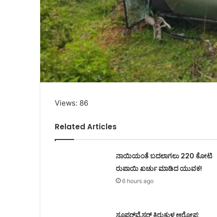
Views: 86
Related Articles
ನಾಯಿಯಂತೆ ಬದಲಾಗಲು 220 ಕೋಟಿ
ರುಪಾಯಿ ಖರ್ಚು ಮಾಡಿದ ಯುವಕ!
6 hours ago
ಸೂಪರ್‌ವೈಸರ್‌ ಕಿರುಕುಳ ಆರೋಪ: