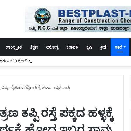
ಸಾಂಸ್ಕೃತಿಕ
ಶಿಕ್ಷಣ
ಆರೋಗ್ಯ
ಕರಾವಳಿ
ಕೃಷಿ
ಕ್ರೀಡೆ
ಇತರೆ
ಾಗಲು 220 ಕೋಟಿ ರುಪಾಯಿ ಖರ್ಚು ಮಾಡಿದ ಯುವಕ!
 ಬಿದ್ದು, ಸ್ನೇಹಿತನ ನಿಶ್ಚಿತಾರ್ಥಕ್ಕೆ ಹೋದ ಇಬ್ಬರ ಸಾವು
ಪ್ಪಿ ರಸ್ತೆ ಪಕ್ಕದ ಹಳ್ಳಕ್ಕೆ
ಚಿತಾರ್ಥಕ್ಕೆ ಹೋದ ಇಬ್ಬರ ಸಾವು