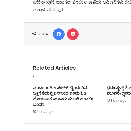
ಘಟನಾ ಸ್ಥಳಕ್ಕೆ ಜಾವಗಲ್ ಪೊಲೀಸ್ ಠಾಣೆಯ ಅಧಿಕಾರಿಗಳು ಭೇಟಿ
ಮುಂದುವರೆಸಿದ್ದಾರೆ.
Facebook
Pocket
Share
Related Articles
ಮುದರಂಗಡಿ ಶೂಟೌಟ್ :ಬೈಂದೂರಿನ
ಧರ್ಮಸ್ಥಳಕ್ಕೆ ತ
ಒತ್ತಿನೆಣೆಯಲ್ಲಿ ಬಸ್‌ನಿಂದ ಇಳಿದು ಓಡಿ
ಮೂವರು ಸ್ಥಳದಲ
ಹೋಗುವಾಗ ಮೂವರು ಸುಪಾರಿ ಹಂತಕರ
1 day ago
ಬಂಧನ
1 day ago