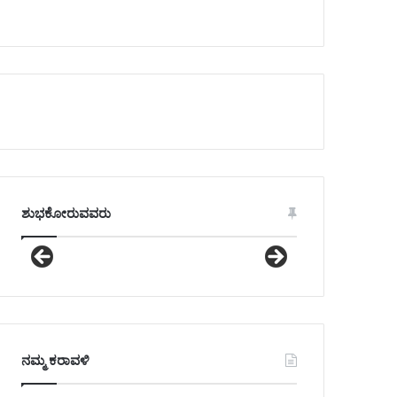
ಶುಭಕೋರುವವರು
ನಮ್ಮ ಕರಾವಳಿ