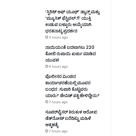
‘ಸ್ಪಿರಿಟ್ ಆಫ್ ಯೂಥ್’ ಡ್ಯಾನ್ಸ್ ಮತ್ತು
‘ಮ್ಯೂಸಿಕ್ ಫೆಸ್ಟಿವಲ್ ಗೆ’ ಯುಕ್ತಿ
ಉಡುಪ ಬಳ್ಕೂರು ಆಯ್ಕೆಯಾಗಿ
ಭರತನಾಟ್ಯ ಪ್ರದರ್ಶನ
3 hours ago
ನಾಯಿಯಂತೆ ಬದಲಾಗಲು 220
ಕೋಟಿ ರುಪಾಯಿ ಖರ್ಚು ಮಾಡಿದ
ಯುವಕ!
6 hours ago
ಪೊಲೀಸರ ಮಿಂಚಿನ
ಕಾರ್ಯಾಚರಣೆಯಲ್ಲಿ ಮೂವರ
ಬಂಧನ: ಸುಪಾರಿ ಕೊಟ್ಟವರು
ಯಾರು? ಡೇವಿಡ್ ಪತ್ನಿ ಹೇಳಿದ್ದೇನು?
7 hours ago
ಸೂಪರ್‌ವೈಸರ್‌ ಕಿರುಕುಳ ಆರೋಪ:
ಡೆತ್‌ನೋಟ್‌ ಬರೆದಿಟ್ಟು ಮಹಿಳೆ
ಆತ್ಮಹತ್ಯೆ
7 hours ago