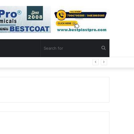
Search
for