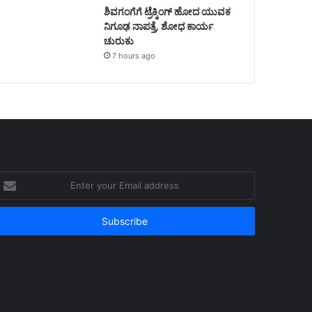
ಶಿವಗಂಗೆಗೆ ಟ್ರೆಕ್ಕಿಂಗ್‌ ಹೋದ ಯುವಕ
ನಿಗೂಢ ನಾಪತ್ತೆ, ಶೋಧ ಕಾರ್ಯ
ಚುರುಕು
7 hours ago
nter
our
mail
ddress