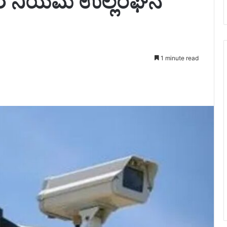
ಚಾರ ನಿಯಮ ಉಲ್ಲಂಘನೆ
1 minute read