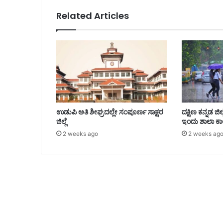
Related Articles
ಉಡುಪಿ ಅತಿ ಶೀಘ್ರದಲ್ಲೇ ಸಂಪೂರ್ಣ ಸಾಕ್ಷರ
ದಕ್ಷಿಣ ಕನ್ನಡ ಜ
ಜಿಲ್ಲೆ
ಇಂದು ಶಾಲಾ ಕಾ
2 weeks ago
2 weeks ag