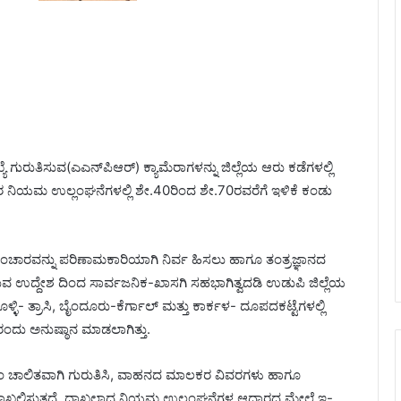
ಗುರುತಿಸುವ(ಎಎನ್‌ಪಿಆರ್) ಕ್ಯಾಮೆರಾಗಳನ್ನು ಜಿಲ್ಲೆಯ ಆರು ಕಡೆಗಳಲ್ಲಿ
ಚಾರ ನಿಯಮ ಉಲ್ಲಂಘನೆಗಳಲ್ಲಿ ಶೇ.40ರಿಂದ ಶೇ.70ರವರೆಗೆ ಇಳಿಕೆ ಕಂಡು
ಲ್ಲಿ ಸಂಚಾರವನ್ನು ಪರಿಣಾಮಕಾರಿಯಾಗಿ ನಿರ್ವ ಹಿಸಲು ಹಾಗೂ ತಂತ್ರಜ್ಞಾನದ
ಉದ್ದೇಶ ದಿಂದ ಸಾರ್ವಜನಿಕ-ಖಾಸಗಿ ಸಹಭಾಗಿತ್ವದಡಿ ಉಡುಪಿ ಜಿಲ್ಲೆಯ
ಳ್ಳಿ- ತ್ರಾಸಿ, ಬೈಂದೂರು-ಕೆರ್ಗಾಲ್ ಮತ್ತು ಕಾರ್ಕಳ- ದೂಪದಕಟ್ಟೆಗಳಲ್ಲಿ
ರಂದು ಅನುಷ್ಠಾನ ಮಾಡಲಾಗಿತ್ತು.
ವಯಂ ಚಾಲಿತವಾಗಿ ಗುರುತಿಸಿ, ವಾಹನದ ಮಾಲಕರ ವಿವರಗಳು ಹಾಗೂ
ಾಖಲಿಸುತ್ತದೆ. ದಾಖಲಾದ ನಿಯಮ ಉಲ್ಲಂಘನೆಗಳ ಆಧಾರದ ಮೇಲೆ ಇ-