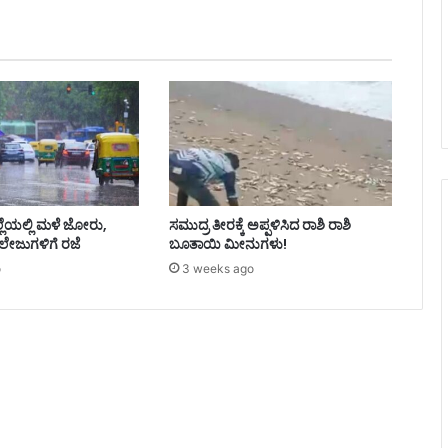
ಿಲ್ಲೆಯಲ್ಲಿ ಮಳೆ ಜೋರು,
ಸಮುದ್ರ ತೀರಕ್ಕೆ ಅಪ್ಪಳಿಸಿದ ರಾಶಿ ರಾಶಿ
ಲೇಜುಗಳಿಗೆ ರಜೆ
ಬೂತಾಯಿ ಮೀನುಗಳು!
o
3 weeks ago