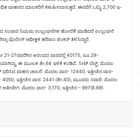
ಂಧಿತ ವಾಹನದ ಮಾಲಕರಿಗೆ ಕಳುಹಿಸಲಾಗುತ್ತದೆ. ಈವರೆಗೆ ಒಟ್ಟು 2,700 ಇ-
ದ ಸಂಚಾರ ನಿಯಮ ಉಲ್ಲಂಘನೆಗಳ ಹೋಲಿಕೆ ಮಾಡಿದರೆ ಉಲ್ಲಂಘನೆ
್ಲಾ ಪೊಲೀಸ್ ಅಧೀಕ್ಷಕ ಹರಿರಾಂ ಶಂಕರ್ ತಿಳಿಸಿದ್ದಾರೆ.
ರ ಮೇ 21-27ರವರೆಗಿನ ಆರಂಭದ ವಾರದಲ್ಲಿ 40175, ಜೂ.29-
ಿಯಾಗಿದ್ದು, ಈ ಮೂಲಕ ಶೇ.64 ಇಳಿಕೆ ಕಂಡಿದೆ. ಸೀಟ್ ಬೆಲ್ಟ್: ಮೊದಲ
ೈಟ್ ಧರಿಸಿದ ವಾಹನ ಚಾಲನೆ: ಮೊದಲ ವಾರ- 12440, ಇತ್ತೀಚಿನ ವಾರ-
 ವಾರ- 4050, ಇತ್ತೀಚಿನ ವಾರ: 2441 (ಶೇ.40), ಮೂವರು ಸವಾರಿ: ಮೊದಲ
 ಅತೀವೇಗ: ಮೊದಲ ವಾರ- 3,170, ಇತ್ತೀಚಿನ – 997(8.69).