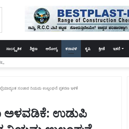
ಸಾಂಸ್ಕೃತಿಕ
ಶಿಕ್ಷಣ
ಆರೋಗ್ಯ
ಕರಾವಳಿ
ಕೃಷಿ
ಕ್ರೀಡೆ
ಇತರೆ
ಾ ಪದ್ಮಶಾಲಿ ಮಹಾಸಭಾ ರಾಷ್ಟ್ರೀಯ ಕೈಮಗ್ಗ ದಿನಾಚರಣೆ
ಿಲ್ಲೆಯಾದ್ಯಂತ ಸಂಚಾರ ನಿಯಮ ಉಲ್ಲಂಘನೆ ಪ್ರಕರಣ ಇಳಿಕೆ
ರಾ ಅಳವಡಿಕೆ: ಉಡುಪಿ