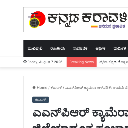
ಮುಖಪುಟ
ರಾಜಕೀಯ
ಸಾಮಾಜಿಕ
ಆರ್ಥಿಕ
ಧಾರ್ಮಿಕ
ದಕ್ಷಿಣ ಕನ್ನಡ ಜಿಲ್ಲ
Friday, August 7 2026
Breaking News
Home
/
ಕರಾವಳಿ
/
ಎಎನ್‌ಪಿಆರ್ ಕ್ಯಾಮೆರಾ ಅಳವಡಿಕೆ: ಉಡುಪಿ ಜ
ಕರಾವಳಿ
ಎಎನ್‌ಪಿಆರ್ ಕ್ಯಾಮೆ