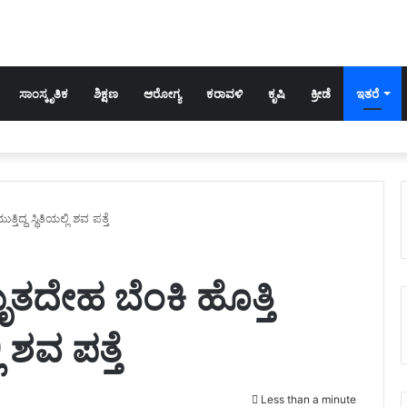
ಸಾಂಸ್ಕೃತಿಕ
ಶಿಕ್ಷಣ
ಆರೋಗ್ಯ
ಕರಾವಳಿ
ಕೃಷಿ
ಕ್ರೀಡೆ
ಇತರೆ
್ದ ಸ್ಥಿತಿಯಲ್ಲಿ ಶವ ಪತ್ತೆ
ತದೇಹ ಬೆಂಕಿ ಹೊತ್ತಿ
ಿ ಶವ ಪತ್ತೆ
Less than a minute