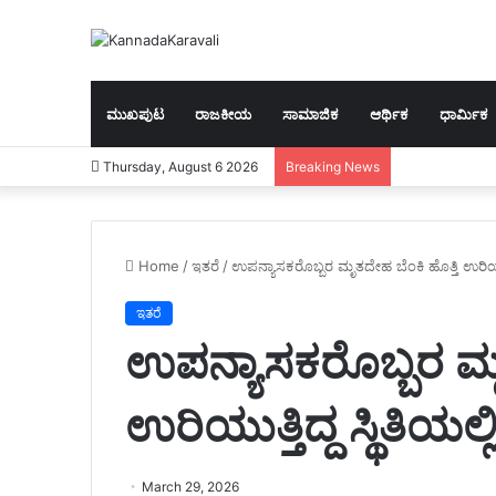
ಮುಖಪುಟ
ರಾಜಕೀಯ
ಸಾಮಾಜಿಕ
ಆರ್ಥಿಕ
ಧಾರ್ಮಿಕ
Thursday, August 6 2026
Breaking News
Home
/
ಇತರೆ
/
ಉಪನ್ಯಾಸಕರೊಬ್ಬರ ಮೃತದೇಹ ಬೆಂಕಿ ಹೊತ್ತಿ ಉರಿಯುತ್ತಿದ
ಇತರೆ
ಉಪನ್ಯಾಸಕರೊಬ್ಬರ ಮೃ
ಉರಿಯುತ್ತಿದ್ದ ಸ್ಥಿತಿಯಲ್ಲ
March 29, 2026