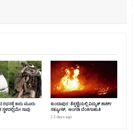
ಯಾದ ರಭಸಕ್ಕೆ ಕಾರು ಮೂರು
ಕುಂದಾಪುರ :ತೆಕ್ಕಟ್ಟೆಯಲ್ಲಿ ವಿದ್ಯುತ್ ಶಾರ್ಟ್
 ಸ್ಥಳದಲ್ಲಿಯೇ ಸಾವು
ಸರ್ಕ್ಯೂಟ್, ಅಂಗಡಿ ಬೆಂಕಿಗಾಹುತಿ
2 days ago