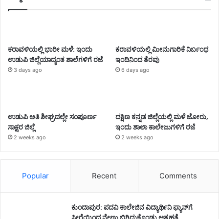
ಕರಾವಳಿಯಲ್ಲಿ ಭಾರೀ ಮಳೆ: ಇಂದು
ಕರಾವಳಿಯಲ್ಲಿ ಮೀನುಗಾರಿಕೆ ನಿರ್ಬಂಧ
ಉಡುಪಿ ಜಿಲ್ಲೆಯಾದ್ಯಂತ ಶಾಲೆಗಳಿಗೆ ರಜೆ
ಇಂದಿನಿಂದ ತೆರವು
3 days ago
6 days ago
ಉಡುಪಿ ಅತಿ ಶೀಘ್ರದಲ್ಲೇ ಸಂಪೂರ್ಣ
ದಕ್ಷಿಣ ಕನ್ನಡ ಜಿಲ್ಲೆಯಲ್ಲಿ ಮಳೆ ಜೋರು,
ಸಾಕ್ಷರ ಜಿಲ್ಲೆ
ಇಂದು ಶಾಲಾ ಕಾಲೇಜುಗಳಿಗೆ ರಜೆ
2 weeks ago
2 weeks ago
Popular
Recent
Comments
ಕುಂದಾಪುರ: ಪದವಿ ಕಾಲೇಜಿನ ವಿದ್ಯಾರ್ಥಿನಿ ಫ್ಯಾನ್‌ಗೆ
ಸೀರೆಯಿಂದ ನೇಣು ಬಿಗಿದುಕೊಂಡು ಆತ್ಮಹತ್ಯೆ