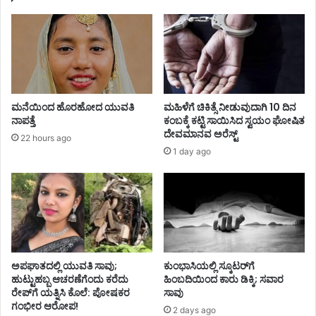
ಮನೆಯಿಂದ ಹೊರಹೋದ ಯುವತಿ
ಮಹಿಳೆಗೆ ಚಿಕಿತ್ಸೆ ನೀಡುವುದಾಗಿ 10 ದಿನ
ನಾಪತ್ತೆ
ಕಂಬಕ್ಕೆ ಕಟ್ಟಿ ಸಾಯಿಸಿದ ಸ್ವಯಂ ಘೋಷಿತ
ದೇವಮಾನವ ಅರೆಸ್ಟ್
22 hours ago
1 day ago
ಅಪಘಾತದಲ್ಲಿ ಯುವತಿ ಸಾವು;
ಕುಂಭಾಸಿಯಲ್ಲಿ ಸ್ಕೂಟರ್‌ಗೆ
ಹುಟ್ಟುಹಬ್ಬ ಆಚರಣೆಗೆಂದು ಕರೆದು
ಹಿಂಬದಿಯಿಂದ ಕಾರು ಡಿಕ್ಕಿ; ಸವಾರ
ರೇಪ್‌ಗೆ ಯತ್ನಿಸಿ ಕೊಲೆ: ಪೋಷಕರ
ಸಾವು
ಗಂಭೀರ ಆರೋಪ!
2 days ago