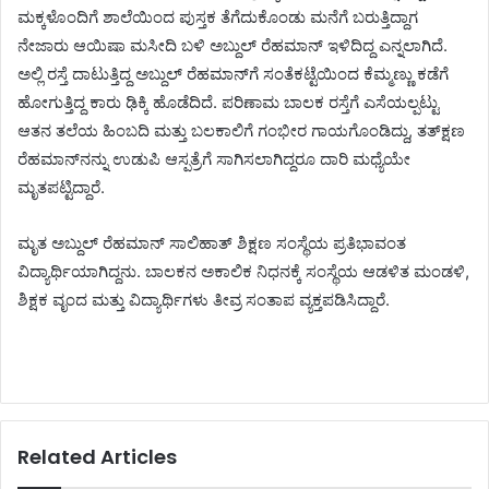
ಮಕ್ಕಳೊಂದಿಗೆ ಶಾಲೆಯಿಂದ ಪುಸ್ತಕ ತೆಗೆದುಕೊಂಡು ಮನೆಗೆ ಬರುತ್ತಿದ್ದಾಗ
ನೇಜಾರು ಆಯಿಷಾ ಮಸೀದಿ ಬಳಿ ಅಬ್ದುಲ್ ರೆಹಮಾನ್ ಇಳಿದಿದ್ದ ಎನ್ನಲಾಗಿದೆ.
ಅಲ್ಲಿ ರಸ್ತೆ ದಾಟುತ್ತಿದ್ದ ಅಬ್ದುಲ್ ರೆಹಮಾನ್‌ಗೆ ಸಂತೆಕಟ್ಟೆಯಿಂದ ಕೆಮ್ಮಣ್ಣು ಕಡೆಗೆ
ಹೋಗುತ್ತಿದ್ದ ಕಾರು ಢಿಕ್ಕಿ ಹೊಡೆದಿದೆ. ಪರಿಣಾಮ ಬಾಲಕ ರಸ್ತೆಗೆ ಎಸೆಯಲ್ಪಟ್ಟು
ಆತನ ತಲೆಯ ಹಿಂಬದಿ ಮತ್ತು ಬಲಕಾಲಿಗೆ ಗಂಭೀರ ಗಾಯಗೊಂಡಿದ್ದು, ತತ್‌ಕ್ಷಣ
ರೆಹಮಾನ್‌ನನ್ನು ಉಡುಪಿ ಆಸ್ಪತ್ರೆಗೆ ಸಾಗಿಸಲಾಗಿದ್ದರೂ ದಾರಿ ಮಧ್ಯೆಯೇ
ಮೃತಪಟ್ಟಿದ್ದಾರೆ.
ಮೃತ ಅಬ್ದುಲ್ ರೆಹಮಾನ್ ಸಾಲಿಹಾತ್ ಶಿಕ್ಷಣ ಸಂಸ್ಥೆಯ ಪ್ರತಿಭಾವಂತ
ವಿದ್ಯಾರ್ಥಿಯಾಗಿದ್ದನು. ಬಾಲಕನ ಅಕಾಲಿಕ ನಿಧನಕ್ಕೆ ಸಂಸ್ಥೆಯ ಆಡಳಿತ ಮಂಡಳಿ,
ಶಿಕ್ಷಕ ವೃಂದ ಮತ್ತು ವಿದ್ಯಾರ್ಥಿಗಳು ತೀವ್ರ ಸಂತಾಪ ವ್ಯಕ್ತಪಡಿಸಿದ್ದಾರೆ.
Related Articles