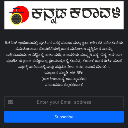
ಡಿಜಿಟಲ್ ಇಂಡಿಯಾದಲ್ಲಿ ಪ್ರಗತಿಪರ ಸಶಕ್ತ ಸಮಾಜ ಮತ್ತು ಜ್ಞಾನ ಆಥಿ೯ಕತೆ ಪರಿವತ೯ನೆಯ
ಸವ೯ತೋಮುಖ ಬೆಳವಣಿಗೆಯಲ್ಲಿ ಜನರ ಮನೋಬಲ ವೃದ್ಧಿಸಿದರೆ ಏನನ್ನೂ
ಸಾಧಿಸಬಹುದು. ಆ ನಿಟ್ಟಿನಲ್ಲಿ ನಾಡು-ನುಡಿ, ಕರಾವಳಿಯ ಸಂಸ್ಕೃತಿ ಸತ್ಯ -ನಿತ್ಯ, ಜನ-ಮನ
ಪ್ರಕಾಶಿತ ಈ ಕ್ಷಣದ ಸುದ್ಧಿಯನ್ನು ಕ್ಷಣಮಾತ್ರದಲ್ಲಿ ತಲುಪಿಸಿ, ಕರಾವಳಿ ಜನರ ಕೀತಿ೯ ಪತಾಕೆ
ಎತ್ತರಕ್ಕೆ ಹಾರಿಸುವಲ್ಲಿ ನಾವು ಹೆಚ್ಚಿಸಿದ ದೀಪ ಜನರ ಮುಂದೆ ಬೆಳಗಲಿ...
-ಸುಧಾಕರ ವಕ್ವಾಡಿ MA.BEd.
(ರಾಜಕೀಯಶಾಸ್ತ್ರ ಉಪನ್ಯಾಸಕರು)
ಸಂಪಾದಕರು ಕನ್ನಡಕರಾವಳಿ
Enter
your
Email
address