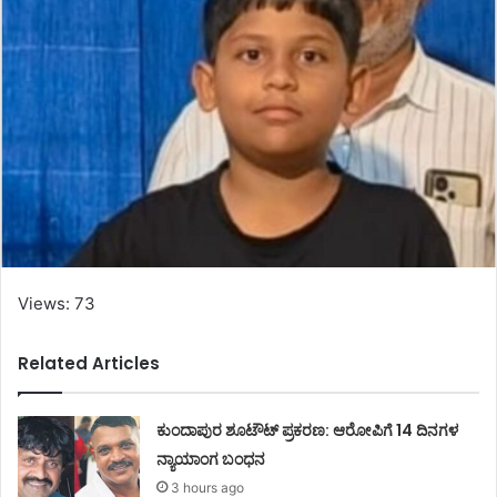
Views: 73
Related Articles
ಕುಂದಾಪುರ ಶೂಟೌಟ್ ಪ್ರಕರಣ: ಆರೋಪಿಗೆ 14 ದಿನಗಳ
ನ್ಯಾಯಾಂಗ ಬಂಧನ
3 hours ago