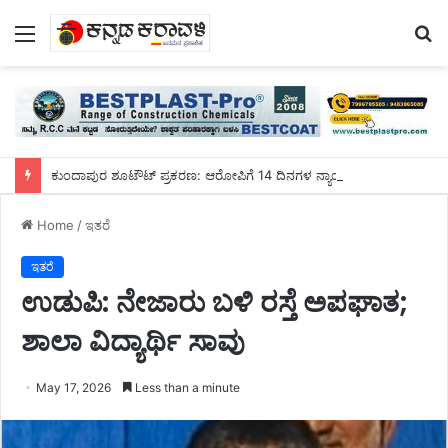
Menu
S
fo
ಕುಂದಾಪುರ ಶೂಟೌಟ್ ಪ್ರಕರಣ: ಆರೋಪಿಗೆ 14 ದಿನಗಳ ನ್ಯಾಯಾಂಗ ಬಂಧನ
Home
/
ಇತರೆ
ಇತರೆ
ಉಡುಪಿ: ನೇಜಾರು ಬಳಿ ರಸ್ತೆ ಅಪಘಾತ;
ಶಾಲಾ ವಿದ್ಯಾರ್ಥಿ ಸಾವು
May 17, 2026
Less than a minute