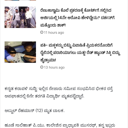
ರೆಣುಕಾಸ್ವಾಮಿ ಕೊಲೆ ಪ್ರಕರಣಕ್ಕೆ ಕೋರ್ಟ್‌ಗೆ ಸಲ್ಲಿಸಿದ
ಅರ್ಜಿಯಲ್ಲಿ 14ನೇ ಆರೋಪಿ ಹೇಳಿದ್ದೇನು? ದರ್ಶನ್‌ಗೆ
ಮತ್ತೊಂದು ಶಾಕ್!
11 hours ago
ಪತಿ- ಮಕ್ಕಳನ್ನು ಬಿಟ್ಟು ವಿವಾಹಿತೆ ಪ್ರಿಯಕರನೊಂದಿಗೆ
ರೈಲಿನಲ್ಲಿ ಪರಾರಿಯಾಗಲು ಯತ್ನ! ರೆಡ್ ಹ್ಯಾಂಡ್ ಸಿಕ್ಕಿ ಬಿದ್ದು
ಹೈಡ್ರಾಮಾ!
13 hours ago
ಕನ್ನಡ ಕರಾವಳಿ ಸುದ್ದಿ: ಇಲ್ಲಿನ ನೇಜಾರು ಸಮೀಪ ಸಂಭವಿಸಿದ ಭೀಕರ ರಸ್ತೆ
ಅಪಘಾತದಲ್ಲಿ 6ನೇ ತರಗತಿ ವಿದ್ಯಾರ್ಥಿ ಮೃತಪಟ್ಟಿದ್ದಾರೆ.
ಅಬ್ದುಲ್ ರೆಹಮಾನ್ (12) ಮೃತ ಬಾಲಕ.
ಹೂಡೆ ಸಾಲಿಹಾತ್ ಪಿ.ಯು. ಕಾಲೇಜಿನ ಪ್ರಾಧ್ಯಾಪಕಿ ಮುಸರಥ್, ತನ್ನ ಇಬ್ಬರು