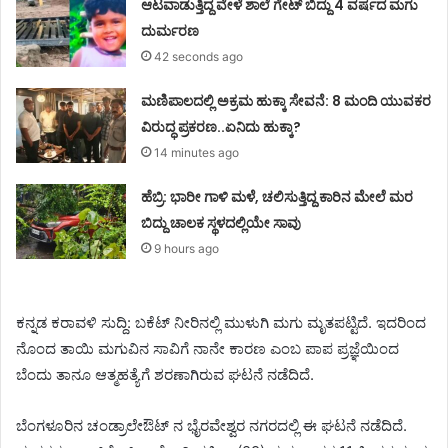
ಆಟವಾಡುತ್ತಿದ್ದ ವೇಳೆ ಶಾಲೆ ಗೇಟ್ ಬಿದ್ದು 4 ವರ್ಷದ ಮಗು
ದುರ್ಮರಣ
42 seconds ago
ಮಣಿಪಾಲದಲ್ಲಿ ಅಕ್ರಮ ಹುಕ್ಕಾ ಸೇವನೆ: 8 ಮಂದಿ ಯುವಕರ
ವಿರುದ್ಧ ಪ್ರಕರಣ..ಏನಿದು ಹುಕ್ಕಾ?
14 minutes ago
ಹೆಬ್ರಿ: ಭಾರೀ ಗಾಳಿ ಮಳೆ, ಚಲಿಸುತ್ತಿದ್ದ ಕಾರಿನ ಮೇಲೆ ಮರ
ಬಿದ್ದು ಚಾಲಕ ಸ್ಥಳದಲ್ಲಿಯೇ ಸಾವು
9 hours ago
ಕನ್ನಡ ಕರಾವಳಿ ಸುದ್ದಿ: ಬಕೆಟ್ ನೀರಿನಲ್ಲಿ ಮುಳುಗಿ ಮಗು ಮೃತಪಟ್ಟಿದೆ. ಇದರಿಂದ
ನೊಂದ ತಾಯಿ ಮಗುವಿನ ಸಾವಿಗೆ ನಾನೇ ಕಾರಣ ಎಂಬ ಪಾಪ ಪ್ರಜ್ಞೆಯಿಂದ
ಬೆಂದು ತಾನೂ ಆತ್ಮಹತ್ಯೆಗೆ ಶರಣಾಗಿರುವ ಘಟನೆ ನಡೆದಿದೆ.
ಬೆಂಗಳೂರಿನ ಚಂಡ್ರಾಲೇಔಟ್ ನ ಭೈರವೇಶ್ವರ ನಗರದಲ್ಲಿ ಈ ಘಟನೆ ನಡೆದಿದೆ.