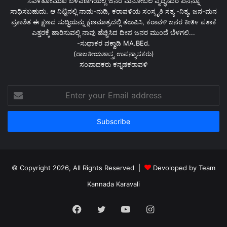
ಸವ೯ತೋಮುಖ ಬೆಳವಣಿಗೆಯಲ್ಲಿ ಜನರ ಮನೋಬಲ ವೃದ್ಧಿಸಿದರೆ ಏನನ್ನೂ
ಸಾಧಿಸಬಹುದು. ಆ ನಿಟ್ಟಿನಲ್ಲಿ ನಾಡು-ನುಡಿ, ಕರಾವಳಿಯ ಸಂಸ್ಕೃತಿ ಸತ್ಯ -ನಿತ್ಯ, ಜನ-ಮನ
ಪ್ರಕಾಶಿತ ಈ ಕ್ಷಣದ ಸುದ್ಧಿಯನ್ನು ಕ್ಷಣಮಾತ್ರದಲ್ಲಿ ತಲುಪಿಸಿ, ಕರಾವಳಿ ಜನರ ಕೀತಿ೯ ಪತಾಕೆ
ಎತ್ತರಕ್ಕೆ ಹಾರಿಸುವಲ್ಲಿ ನಾವು ಹೆಚ್ಚಿಸಿದ ದೀಪ ಜನರ ಮುಂದೆ ಬೆಳಗಲಿ...
-ಸುಧಾಕರ ವಕ್ವಾಡಿ MA.BEd.
(ರಾಜಕೀಯಶಾಸ್ತ್ರ ಉಪನ್ಯಾಸಕರು)
ಸಂಪಾದಕರು ಕನ್ನಡಕರಾವಳಿ
Enter
your
Email
address
© Copyright 2026, All Rights Reserved |
Devoloped by Team
Kannada Karavali
Facebook
Twitter
YouTube
Instagram