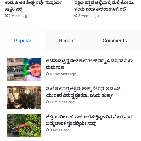
ಉಡುಪಿ ಅತಿ ಶೀಘ್ರದಲ್ಲೇ ಸಂಪೂರ್ಣ
ದಕ್ಷಿಣ ಕನ್ನಡ ಜಿಲ್ಲೆಯಲ್ಲಿ ಮಳೆ ಜೋರು,
ಸಾಕ್ಷರ ಜಿಲ್ಲೆ
ಇಂದು ಶಾಲಾ ಕಾಲೇಜುಗಳಿಗೆ ರಜೆ
2 weeks ago
2 weeks ago
Popular
Recent
Comments
ಆಟವಾಡುತ್ತಿದ್ದ ವೇಳೆ ಶಾಲೆ ಗೇಟ್ ಬಿದ್ದು 4 ವರ್ಷದ ಮಗು
ದುರ್ಮರಣ
42 seconds ago
ಮಣಿಪಾಲದಲ್ಲಿ ಅಕ್ರಮ ಹುಕ್ಕಾ ಸೇವನೆ: 8 ಮಂದಿ
ಯುವಕರ ವಿರುದ್ಧ ಪ್ರಕರಣ..ಏನಿದು ಹುಕ್ಕಾ?
14 minutes ago
ಹೆಬ್ರಿ: ಭಾರೀ ಗಾಳಿ ಮಳೆ, ಚಲಿಸುತ್ತಿದ್ದ ಕಾರಿನ ಮೇಲೆ ಮರ
ಬಿದ್ದು ಚಾಲಕ ಸ್ಥಳದಲ್ಲಿಯೇ ಸಾವು
9 hours ago