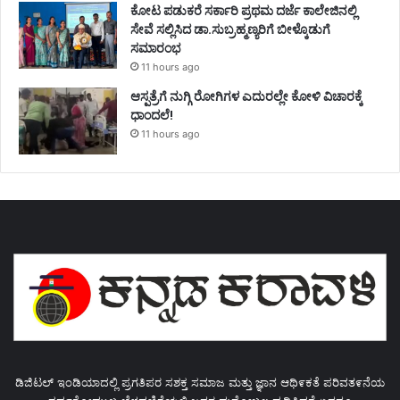
ಕೋಟ ಪಡುಕರೆ ಸರ್ಕಾರಿ ಪ್ರಥಮ ದರ್ಜೆ ಕಾಲೇಜಿನಲ್ಲಿ
ಸೇವೆ ಸಲ್ಲಿಸಿದ ಡಾ.ಸುಬ್ರಹ್ಮಣ್ಯರಿಗೆ ಬೀಳ್ಕೊಡುಗೆ
ಸಮಾರಂಭ
11 hours ago
ಆಸ್ಪತ್ರೆಗೆ ನುಗ್ಗಿ ರೋಗಿಗಳ ಎದುರಲ್ಲೇ ಕೋಳಿ ವಿಚಾರಕ್ಕೆ
ಧಾಂದಲೆ!
11 hours ago
ಡಿಜಿಟಲ್ ಇಂಡಿಯಾದಲ್ಲಿ ಪ್ರಗತಿಪರ ಸಶಕ್ತ ಸಮಾಜ ಮತ್ತು ಜ್ಞಾನ ಆಥಿ೯ಕತೆ ಪರಿವತ೯ನೆಯ