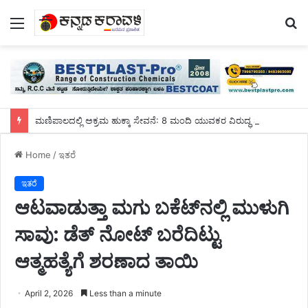
Menu
S
fo
ಮಣಿಪಾಲದಲ್ಲಿ ಅಕ್ರಮ ಹುಕ್ಕಾ ಸೇವನೆ: 8 ಮಂದಿ ಯುವಕರ ವಿರುದ್ಧ ಪ್ರಕರಣ..ಏನಿದು ಹುಕ್ಕಾ?
Home
/
ಇತರೆ
ಇತರೆ
ಆಟವಾಡುತ್ತಾ ಮಗು ಬಕೆಟ್‌ನಲ್ಲಿ ಮುಳುಗಿ
ಸಾವು: ಡೆತ್ ನೋಟ್ ಬರೆದಿಟ್ಟು
ಆತ್ಮಹತ್ಯೆಗೆ ಶರಣಾದ ತಾಯಿ
April 2, 2026
Less than a minute