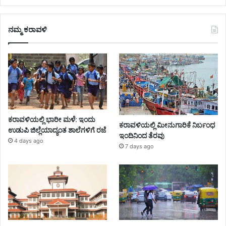
ನಮ್ಮ ಕರಾವಳಿ
ಕರಾವಳಿಯಲ್ಲಿ ಭಾರೀ ಮಳೆ: ಇಂದು
ಕರಾವಳಿಯಲ್ಲಿ ಮೀನುಗಾರಿಕೆ ನಿರ್ಬಂಧ
ಉಡುಪಿ ಜಿಲ್ಲೆಯಾದ್ಯಂತ ಶಾಲೆಗಳಿಗೆ ರಜೆ
ಇಂದಿನಿಂದ ತೆರವು
4 days ago
7 days ago