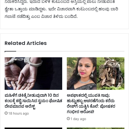
ನಿರಾಕರಿಸಿದ್ದರು. ಇದಾದ ಬಳಿಕ ಕುಟುಂಬದ ಆಸ್ತಿಯಲ್ಲಿ ಪಾಲು ನೀಡುವಂತೆ
ಶ್ವೇತಾ ಒತ್ತಾಯ ಮಾಡಿದ್ದಳು. ಇದೇ ವಿಚಾರವಾಗಿ ಕುಟುಂಬದಲ್ಲಿ ಹಲವು ಬಾರಿ
ಗಲಾಟೆ ನಡೆದಿತ್ತು ಎಂಬ ವಿಚಾರ ತಿಳಿದು ಬಂದಿದೆ.
Related Articles
ಮಹಿಳೆಗೆ ಚಿಕಿತ್ಸೆ ನೀಡುವುದಾಗಿ 10 ದಿನ
ಅಪಘಾತದಲ್ಲಿ ಯುವತಿ ಸಾವು;
ಕಂಬಕ್ಕೆ ಕಟ್ಟಿ ಸಾಯಿಸಿದ ಸ್ವಯಂ ಘೋಷಿತ
ಹುಟ್ಟುಹಬ್ಬ ಆಚರಣೆಗೆಂದು ಕರೆದು
ದೇವಮಾನವ ಅರೆಸ್ಟ್
ರೇಪ್‌ಗೆ ಯತ್ನಿಸಿ ಕೊಲೆ: ಪೋಷಕರ
ಗಂಭೀರ ಆರೋಪ!
18 hours ago
1 day ago