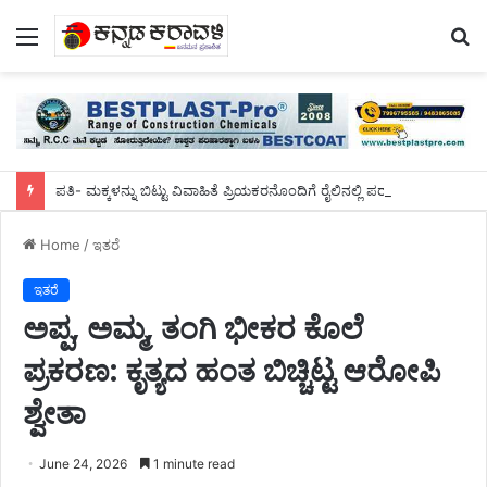
Menu
S
fo
ಪತಿ- ಮಕ್ಕಳನ್ನು ಬಿಟ್ಟು ವಿವಾಹಿತೆ ಪ್ರಿಯಕರನೊಂದಿಗೆ ರೈಲಿನಲ್ಲಿ ಪರಾರಿಯಾಗಲು ಯತ್ನ! ರೆಡ್ ಹ್ಯಾಂಡ್ ಸಿಕ್ಕಿ ಬಿದ್ದು ಹೈಡ್ರಾಮಾ!
Home
/
ಇತರೆ
ಇತರೆ
ಅಪ್ಪ, ಅಮ್ಮ, ತಂಗಿ ಭೀಕರ ಕೊಲೆ
ಪ್ರಕರಣ: ಕೃತ್ಯದ ಹಂತ ಬಿಚ್ಚಿಟ್ಟ ಆರೋಪಿ
ಶ್ವೇತಾ
June 24, 2026
1 minute read