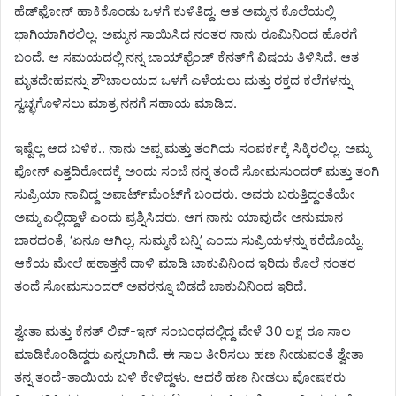
ಹೆಡ್‌ಫೋನ್ ಹಾಕಿಕೊಂಡು ಒಳಗೆ ಕುಳಿತಿದ್ದ. ಆತ ಅಮ್ಮನ ಕೊಲೆಯಲ್ಲಿ
ಭಾಗಿಯಾಗಿರಲಿಲ್ಲ. ಅಮ್ಮನ ಸಾಯಿಸಿದ ನಂತರ ನಾನು ರೂಮಿನಿಂದ ಹೊರಗೆ
ಬಂದೆ. ಆ ಸಮಯದಲ್ಲಿ ನನ್ನ ಬಾಯ್‌ಫ್ರೆಂಡ್ ಕೆನತ್‌ಗೆ ವಿಷಯ ತಿಳಿಸಿದೆ. ಆತ
ಮೃತದೇಹವನ್ನು ಶೌಚಾಲಯದ ಒಳಗೆ ಎಳೆಯಲು ಮತ್ತು ರಕ್ತದ ಕಲೆಗಳನ್ನು
ಸ್ವಚ್ಛಗೊಳಿಸಲು ಮಾತ್ರ ನನಗೆ ಸಹಾಯ ಮಾಡಿದ.
ಇಷ್ಟೆಲ್ಲ ಆದ ಬಳಿಕ.. ನಾನು ಅಪ್ಪ ಮತ್ತು ತಂಗಿಯ ಸಂಪರ್ಕಕ್ಕೆ ಸಿಕ್ಕಿರಲಿಲ್ಲ. ಅಮ್ಮ
ಫೋನ್ ಎತ್ತದಿರೋದಕ್ಕೆ ಅಂದು ಸಂಜೆ ನನ್ನ ತಂದೆ ಸೋಮಸುಂದರ್ ಮತ್ತು ತಂಗಿ
ಸುಪ್ರಿಯಾ ನಾವಿದ್ದ ಅಪಾರ್ಟ್‌ಮೆಂಟ್‌ಗೆ ಬಂದರು. ಅವರು ಬರುತ್ತಿದ್ದಂತೆಯೇ
ಅಮ್ಮ ಎಲ್ಲಿದ್ದಾಳೆ ಎಂದು ಪ್ರಶ್ನಿಸಿದರು. ಆಗ ನಾನು ಯಾವುದೇ ಅನುಮಾನ
ಬಾರದಂತೆ, ‘ಏನೂ ಆಗಿಲ್ಲ, ಸುಮ್ಮನೆ ಬನ್ನಿ’ ಎಂದು ಸುಪ್ರಿಯಳನ್ನು ಕರೆದೊಯ್ದೆ.
ಆಕೆಯ ಮೇಲೆ ಹಠಾತ್ತನೆ ದಾಳಿ ಮಾಡಿ ಚಾಕುವಿನಿಂದ ಇರಿದು ಕೊಲೆ ನಂತರ
ತಂದೆ ಸೋಮಸುಂದ‌ರ್ ಅವರನ್ನೂ ಬಿಡದೆ ಚಾಕುವಿನಿಂದ ಇರಿದೆ.
ಶ್ವೇತಾ ಮತ್ತು ಕೆನತ್ ಲಿವ್-ಇನ್ ಸಂಬಂಧದಲ್ಲಿದ್ದ ವೇಳೆ 30 ಲಕ್ಷ ರೂ ಸಾಲ
ಮಾಡಿಕೊಂಡಿದ್ದರು ಎನ್ನಲಾಗಿದೆ. ಈ ಸಾಲ ತೀರಿಸಲು ಹಣ ನೀಡುವಂತೆ ಶ್ವೇತಾ
ತನ್ನ ತಂದೆ-ತಾಯಿಯ ಬಳಿ ಕೇಳಿದ್ದಳು. ಆದರೆ ಹಣ ನೀಡಲು ಪೋಷಕರು