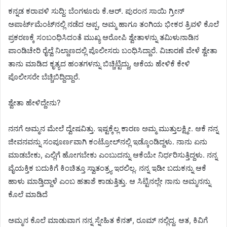
ಕನ್ನಡ ಕರಾವಳಿ ಸುದ್ದಿ: ಬೆಂಗಳೂರು ಕೆ.ಆರ್. ಪುರಂನ ಸಾಯಿ ಗ್ರೀನ್
ಅಪಾರ್ಟ್‌ಮೆಂಟ್‌ನಲ್ಲಿ ನಡೆದ ಅಪ್ಪ, ಅಮ್ಮ ಹಾಗೂ ತಂಗಿಯ ಭೀಕರ ತ್ರಿವಳಿ ಕೊಲೆ
ಪ್ರಕರಣಕ್ಕೆ ಸಂಬಂಧಿಸಿದಂತೆ ಮುಖ್ಯ ಆರೋಪಿ ಶ್ವೇತಾಳನ್ನು ತಮಿಳುನಾಡಿನ
ಪಾಂಡಿಚೇರಿ ರೈಲ್ವೆ ನಿಲ್ದಾಣದಲ್ಲಿ ಪೊಲೀಸರು ಬಂಧಿಸಿದ್ದಾರೆ. ವಿಚಾರಣೆ ವೇಳೆ ಶ್ವೇತಾ
ತಾನು ಮಾಡಿದ ಕೃತ್ಯದ ಹಂತಗಳನ್ನು ಬಿಚ್ಚಿಟ್ಟಿದ್ದು, ಆಕೆಯ ಹೇಳಿಕೆ ಕೇಳಿ
ಪೊಲೀಸರೇ ಬೆಚ್ಚಿಬಿದ್ದಿದ್ದಾರೆ.
ಶ್ವೇತಾ ಹೇಳಿದ್ದೇನು?
ನನಗೆ ಅಮ್ಮನ ಮೇಲೆ ದ್ವೇಷವಿತ್ತು. ಇಷ್ಟಕ್ಕೆಲ್ಲ ಕಾರಣ ಅಮ್ಮ ಮುತ್ತುಲಕ್ಷ್ಮೀ. ಆಕೆ ನನ್ನ
ಜೀವನವನ್ನು ಸಂಪೂರ್ಣವಾಗಿ ಕಂಟ್ರೋಲ್‌ನಲ್ಲಿ ಇಡ್ಕೊಂಡಿದ್ದಳು. ನಾನು ಏನು
ಮಾಡಬೇಕು, ಎಲ್ಲಿಗೆ ಹೋಗಬೇಕು ಎಂಬುದನ್ನು ಆಕೆಯೇ ನಿರ್ಧರಿಸುತ್ತಿದ್ದಳು. ನನ್ನ
ವೈಯಕ್ತಿಕ ಬದುಕಿಗೆ ಕಿಂಚಿತ್ತೂ ಸ್ವಾತಂತ್ರ್ಯ ಇರಲಿಲ್ಲ. ನನ್ನ ಇಡೀ ಬದುಕನ್ನು ಆಕೆ
ಹಾಳು ಮಾಡ್ತಿದ್ದಾಳೆ ಎಂಬ ಹತಾಶೆ ಕಾಡುತ್ತಿತ್ತು. ಆ ಸಿಟ್ಟಿನಲ್ಲೇ ನಾನು ಅಮ್ಮನನ್ನು
ಕೊಲೆ ಮಾಡಿದೆ
ಅಮ್ಮನ ಕೊಲೆ ಮಾಡುವಾಗ ನನ್ನ ಸ್ನೇಹಿತ ಕೆನತ್, ರೂಮ್ ನಲ್ಲಿದ್ದ. ಆತ, ಕಿವಿಗೆ