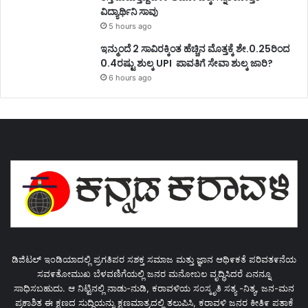
ವಿದ್ಯಾರ್ಥಿನಿ ಸಾವು
5 hours ago
ಇನ್ಮುಂದೆ 2 ಸಾವಿರಕ್ಕಿಂತ ಹೆಚ್ಚಿನ ಮೊತ್ತಕ್ಕೆ ಶೇ.0.25ರಿಂದ
0.4ರಷ್ಟು ಶುಲ್ಕ UPI ಪಾವತಿಗೆ ಸೇವಾ ಶುಲ್ಕ ಜಾರಿ?
6 hours ago
ಡಿಜಿಟಲ್ ಇಂಡಿಯಾದಲ್ಲಿ ಪ್ರಗತಿಪರ ಸಶಕ್ತ ಸಮಾಜ ಮತ್ತು ಜ್ಞಾನ ಆಥಿ೯ಕತೆ ಪರಿವತ೯ನೆಯ
ಸವ೯ತೋಮುಖ ಬೆಳವಣಿಗೆಯಲ್ಲಿ ಜನರ ಮನೋಬಲ ವೃದ್ಧಿಸಿದರೆ ಏನನ್ನೂ
ಸಾಧಿಸಬಹುದು. ಆ ನಿಟ್ಟಿನಲ್ಲಿ ನಾಡು-ನುಡಿ, ಕರಾವಳಿಯ ಸಂಸ್ಕೃತಿ ಸತ್ಯ -ನಿತ್ಯ, ಜನ-ಮನ
ಪ್ರಕಾಶಿತ ಈ ಕ್ಷಣದ ಸುದ್ಧಿಯನ್ನು ಕ್ಷಣಮಾತ್ರದಲ್ಲಿ ತಲುಪಿಸಿ, ಕರಾವಳಿ ಜನರ ಕೀತಿ೯ ಪತಾಕೆ