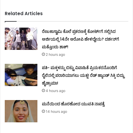
Related Articles
ರೆಣುಕಾಸ್ವಾಮಿ ಕೊಲೆ ಪ್ರಕರಣಕ್ಕೆ ಕೋರ್ಟ್‌ಗೆ ಸಲ್ಲಿಸಿದ
ಅರ್ಜಿಯಲ್ಲಿ 14ನೇ ಆರೋಪಿ ಹೇಳಿದ್ದೇನು? ದರ್ಶನ್‌ಗೆ
ಮತ್ತೊಂದು ಶಾಕ್!
2 hours ago
ಪತಿ- ಮಕ್ಕಳನ್ನು ಬಿಟ್ಟು ವಿವಾಹಿತೆ ಪ್ರಿಯಕರನೊಂದಿಗೆ
ರೈಲಿನಲ್ಲಿ ಪರಾರಿಯಾಗಲು ಯತ್ನ! ರೆಡ್ ಹ್ಯಾಂಡ್ ಸಿಕ್ಕಿ ಬಿದ್ದು
ಹೈಡ್ರಾಮಾ!
4 hours ago
ಮನೆಯಿಂದ ಹೊರಹೋದ ಯುವತಿ ನಾಪತ್ತೆ
14 hours ago