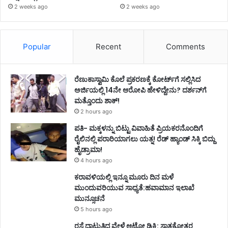
2 weeks ago
2 weeks ago
Popular
Recent
Comments
ರೆಣುಕಾಸ್ವಾಮಿ ಕೊಲೆ ಪ್ರಕರಣಕ್ಕೆ ಕೋರ್ಟ್‌ಗೆ ಸಲ್ಲಿಸಿದ
ಅರ್ಜಿಯಲ್ಲಿ 14ನೇ ಆರೋಪಿ ಹೇಳಿದ್ದೇನು? ದರ್ಶನ್‌ಗೆ
ಮತ್ತೊಂದು ಶಾಕ್!
2 hours ago
ಪತಿ- ಮಕ್ಕಳನ್ನು ಬಿಟ್ಟು ವಿವಾಹಿತೆ ಪ್ರಿಯಕರನೊಂದಿಗೆ
ರೈಲಿನಲ್ಲಿ ಪರಾರಿಯಾಗಲು ಯತ್ನ! ರೆಡ್ ಹ್ಯಾಂಡ್ ಸಿಕ್ಕಿ ಬಿದ್ದು
ಹೈಡ್ರಾಮಾ!
4 hours ago
ಕರಾವಳಿಯಲ್ಲಿ ಇನ್ನೂ ಮೂರು ದಿನ ಮಳೆ
ಮುಂದುವರಿಯುವ ಸಾಧ್ಯತೆ:ಹವಾಮಾನ ಇಲಾಖೆ
ಮುನ್ಸೂಚನೆ
5 hours ago
ರಸ್ತೆ ದಾಟುತ್ತಿದ್ದ ವೇಳೆ ಆಟೋ ಡಿಕ್ಕಿ: ಸ್ನಾತಕೋತ್ತರ