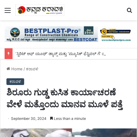
Menu
S
fo
‘ಸ್ಪಿರಿಟ್ ಆಫ್ ಯೂಥ್’ ಡ್ಯಾನ್ಸ್ ಮತ್ತು ‘ಮ್ಯೂಸಿಕ್ ಫೆಸ್ಟಿವಲ್ ಗೆ’ ಯುಕ್ತಿ ಉಡುಪ ಬಳ್ಕೂರು ಆಯ್ಕೆಯಾಗಿ ಭರತನಾಟ್ಯ ಪ್ರದರ್ಶನ
Home
/
ಕರಾವಳಿ
ಕರಾವಳಿ
ಶಿರೂರು ಗುಡ್ಡ ಕುಸಿತ ಕಾರ್ಯಾಚರಣೆ
ವೇಳೆ ಮತ್ತೊಂದು ಮಾನವ ಮೂಳೆ ಪತ್ತೆ
September 30, 2024
Less than a minute