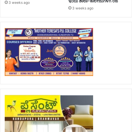
ಇಂದು ಶಾಲಾ-ಕಾಲೇಜುಗಳಿಗೆ ರಜೆ
3 weeks ago
3 weeks ago