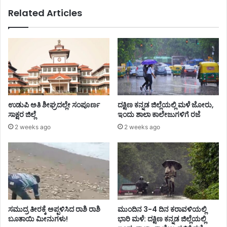
Related Articles
ಉಡುಪಿ ಅತಿ ಶೀಘ್ರದಲ್ಲೇ ಸಂಪೂರ್ಣ
ದಕ್ಷಿಣ ಕನ್ನಡ ಜಿಲ್ಲೆಯಲ್ಲಿ ಮಳೆ ಜೋರು,
ಸಾಕ್ಷರ ಜಿಲ್ಲೆ
ಇಂದು ಶಾಲಾ ಕಾಲೇಜುಗಳಿಗೆ ರಜೆ
2 weeks ago
2 weeks ago
ಸಮುದ್ರ ತೀರಕ್ಕೆ ಅಪ್ಪಳಿಸಿದ ರಾಶಿ ರಾಶಿ
ಮುಂದಿನ 3-4 ದಿನ ಕರಾವಳಿಯಲ್ಲಿ
ಬೂತಾಯಿ ಮೀನುಗಳು!
ಭಾರಿ ಮಳೆ: ದಕ್ಷಿಣ ಕನ್ನಡ ಜಿಲ್ಲೆಯಲ್ಲಿ