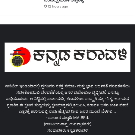
12 hours ago
ಡಿಜಿಟಲ್ ಇಂಡಿಯಾದಲ್ಲಿ ಪ್ರಗತಿಪರ ಸಶಕ್ತ ಸಮಾಜ ಮತ್ತು ಜ್ಞಾನ ಆಥಿ೯ಕತೆ ಪರಿವತ೯ನೆಯ
ಸವ೯ತೋಮುಖ ಬೆಳವಣಿಗೆಯಲ್ಲಿ ಜನರ ಮನೋಬಲ ವೃದ್ಧಿಸಿದರೆ ಏನನ್ನೂ
ಸಾಧಿಸಬಹುದು. ಆ ನಿಟ್ಟಿನಲ್ಲಿ ನಾಡು-ನುಡಿ, ಕರಾವಳಿಯ ಸಂಸ್ಕೃತಿ ಸತ್ಯ -ನಿತ್ಯ, ಜನ-ಮನ
ಪ್ರಕಾಶಿತ ಈ ಕ್ಷಣದ ಸುದ್ಧಿಯನ್ನು ಕ್ಷಣಮಾತ್ರದಲ್ಲಿ ತಲುಪಿಸಿ, ಕರಾವಳಿ ಜನರ ಕೀತಿ೯ ಪತಾಕೆ
ಎತ್ತರಕ್ಕೆ ಹಾರಿಸುವಲ್ಲಿ ನಾವು ಹೆಚ್ಚಿಸಿದ ದೀಪ ಜನರ ಮುಂದೆ ಬೆಳಗಲಿ...
-ಸುಧಾಕರ ವಕ್ವಾಡಿ MA.BEd.
(ರಾಜಕೀಯಶಾಸ್ತ್ರ ಉಪನ್ಯಾಸಕರು)
ಸಂಪಾದಕರು ಕನ್ನಡಕರಾವಳಿ