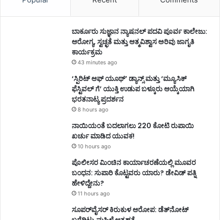
ಬಾರ್ಕೂರು ಸುಜ್ಞಾನ ನ್ಯಾಷನಲ್ ಪದವಿ ಪೂರ್ವ ಕಾಲೇಜು:
ಆರೋಗ್ಯ, ಸ್ವಚ್ಛತೆ ಮತ್ತು ಆತ್ಮವಿಶ್ವಾಸ ಅರಿವು ಜಾಗೃತಿ
ಕಾರ್ಯಕ್ರಮ
43 minutes ago
‘ಸ್ಪಿರಿಟ್ ಆಫ್ ಯೂಥ್’ ಡ್ಯಾನ್ಸ್ ಮತ್ತು ‘ಮ್ಯೂಸಿಕ್
ಫೆಸ್ಟಿವಲ್ ಗೆ’ ಯುಕ್ತಿ ಉಡುಪ ಬಳ್ಕೂರು ಆಯ್ಕೆಯಾಗಿ
ಭರತನಾಟ್ಯ ಪ್ರದರ್ಶನ
8 hours ago
ನಾಯಿಯಂತೆ ಬದಲಾಗಲು 220 ಕೋಟಿ ರುಪಾಯಿ
ಖರ್ಚು ಮಾಡಿದ ಯುವಕ!
10 hours ago
ಪೊಲೀಸರ ಮಿಂಚಿನ ಕಾರ್ಯಾಚರಣೆಯಲ್ಲಿ ಮೂವರ
ಬಂಧನ: ಸುಪಾರಿ ಕೊಟ್ಟವರು ಯಾರು? ಡೇವಿಡ್ ಪತ್ನಿ
ಹೇಳಿದ್ದೇನು?
11 hours ago
ಸೂಪರ್‌ವೈಸರ್‌ ಕಿರುಕುಳ ಆರೋಪ: ಡೆತ್‌ನೋಟ್‌
ಬರೆದಿಟ್ಟು ಮಹಿಳೆ ಆತ್ಮಹತ್ಯೆ