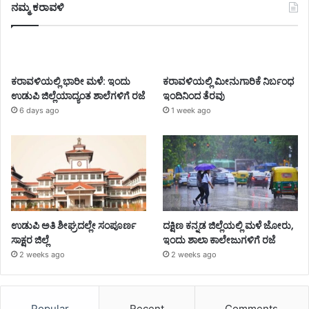
ನಮ್ಮ ಕರಾವಳಿ
ಕರಾವಳಿಯಲ್ಲಿ ಭಾರೀ ಮಳೆ: ಇಂದು
ಕರಾವಳಿಯಲ್ಲಿ ಮೀನುಗಾರಿಕೆ ನಿರ್ಬಂಧ
ಉಡುಪಿ ಜಿಲ್ಲೆಯಾದ್ಯಂತ ಶಾಲೆಗಳಿಗೆ ರಜೆ
ಇಂದಿನಿಂದ ತೆರವು
6 days ago
1 week ago
ಉಡುಪಿ ಅತಿ ಶೀಘ್ರದಲ್ಲೇ ಸಂಪೂರ್ಣ
ದಕ್ಷಿಣ ಕನ್ನಡ ಜಿಲ್ಲೆಯಲ್ಲಿ ಮಳೆ ಜೋರು,
ಸಾಕ್ಷರ ಜಿಲ್ಲೆ
ಇಂದು ಶಾಲಾ ಕಾಲೇಜುಗಳಿಗೆ ರಜೆ
2 weeks ago
2 weeks ago
Popular
Recent
Comments