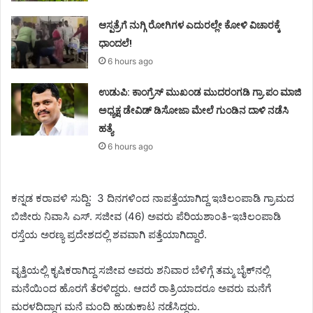
ಆಸ್ಪತ್ರೆಗೆ ನುಗ್ಗಿ ರೋಗಿಗಳ ಎದುರಲ್ಲೇ ಕೋಳಿ ವಿಚಾರಕ್ಕೆ
ಧಾಂದಲೆ!
6 hours ago
ಉಡುಪಿ: ಕಾಂಗ್ರೆಸ್‌ ಮುಖಂಡ ಮುದರಂಗಡಿ ಗ್ರಾ.ಪಂ ಮಾಜಿ
ಅಧ್ಯಕ್ಷ ಡೇವಿಡ್‌ ಡಿಸೋಜಾ ಮೇಲೆ ಗುಂಡಿನ ದಾಳಿ ನಡೆಸಿ
ಹತ್ಯೆ
6 hours ago
ಕನ್ನಡ ಕರಾವಳಿ ಸುದ್ದಿ: 3 ದಿನಗಳಿಂದ ನಾಪತ್ತೆಯಾಗಿದ್ದ ಇಚಿಲಂಪಾಡಿ ಗ್ರಾಮದ
ಬಿಜೀರು ನಿವಾಸಿ ಎಸ್. ಸಜೀವ (46) ಅವರು ಪೆರಿಯಶಾಂತಿ-ಇಚಿಲಂಪಾಡಿ
ರಸ್ತೆಯ ಅರಣ್ಯ ಪ್ರದೇಶದಲ್ಲಿ ಶವವಾಗಿ ಪತ್ತೆಯಾಗಿದ್ದಾರೆ.
ವೃತ್ತಿಯಲ್ಲಿ ಕೃಷಿಕರಾಗಿದ್ದ ಸಜೀವ ಅವರು ಶನಿವಾರ ಬೆಳಿಗ್ಗೆ ತಮ್ಮ ಬೈಕ್‌ನಲ್ಲಿ
ಮನೆಯಿಂದ ಹೊರಗೆ ತೆರಳಿದ್ದರು. ಆದರೆ ರಾತ್ರಿಯಾದರೂ ಅವರು ಮನೆಗೆ
ಮರಳದಿದ್ದಾಗ ಮನೆ ಮಂದಿ ಹುಡುಕಾಟ ನಡೆಸಿದ್ದರು.