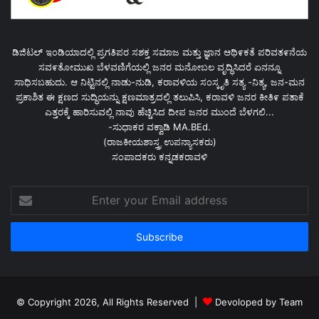
ಡಿಜಿಟಲ್ ಇಂಡಿಯಾದಲ್ಲಿ ಪ್ರಗತಿಪರ ಸಶಕ್ತ ಸಮಾಜ ಮತ್ತು ಜ್ಞಾನ ಆಥಿ೯ಕತೆ ಪರಿವತ೯ನೆಯ
ಸವ೯ತೋಮುಖ ಬೆಳವಣಿಗೆಯಲ್ಲಿ ಜನರ ಮನೋಬಲ ವೃದ್ಧಿಸಿದರೆ ಏನನ್ನೂ
ಸಾಧಿಸಬಹುದು. ಆ ನಿಟ್ಟಿನಲ್ಲಿ ನಾಡು-ನುಡಿ, ಕರಾವಳಿಯ ಸಂಸ್ಕೃತಿ ಸತ್ಯ -ನಿತ್ಯ, ಜನ-ಮನ
ಪ್ರಕಾಶಿತ ಈ ಕ್ಷಣದ ಸುದ್ಧಿಯನ್ನು ಕ್ಷಣಮಾತ್ರದಲ್ಲಿ ತಲುಪಿಸಿ, ಕರಾವಳಿ ಜನರ ಕೀತಿ೯ ಪತಾಕೆ
ಎತ್ತರಕ್ಕೆ ಹಾರಿಸುವಲ್ಲಿ ನಾವು ಹೆಚ್ಚಿಸಿದ ದೀಪ ಜನರ ಮುಂದೆ ಬೆಳಗಲಿ...
-ಸುಧಾಕರ ವಕ್ವಾಡಿ MA.BEd.
(ರಾಜಕೀಯಶಾಸ್ತ್ರ ಉಪನ್ಯಾಸಕರು)
ಸಂಪಾದಕರು ಕನ್ನಡಕರಾವಳಿ
Enter
your
Email
address
© Copyright 2026, All Rights Reserved |
Devoloped by Team