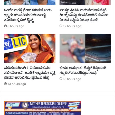
ಒಂದೇ ಮರಕ್ಕೆ ನೇಣು ಬಿಗಿದುಕೊಂಡು
ಪರಸ್ಪರ ಪ್ರೀತಿಸಿ ಮದುವೆಯಾದ ಪತ್ನಿಗೆ
ಇಬ್ಬರು ಯುವತಿಯರ ಜೀವಾಂತ್ಯ;
ರೀಲ್ಸ್ ಹುಚ್ಚು; ಗಂಡನೊಂದಿಗೆ ಸಹಕಾರ
ತನಿಖೆಯಲ್ಲಿ ಬಿಗ್ ಟ್ವಿಸ್ಟ್!
ನೀಡದ ಪತ್ನಿಯ ನಿಗೂಢ ಕೊಲೆ!
8 hours ago
12 hours ago
ಮಹಿಳೆಯರಿಗಾಗಿ LICಯಿಂದ ಬಿಮಾ
ಭೀಕರ ಅಪಘಾತ: ಟಿಪ್ಪರ್ ಡಿಕ್ಕಿಯಾಗಿ
ಸಖಿ ಯೋಜನೆ; ಹೂಡಿಕೆ ಇಲ್ಲದೆಯೇ ವೃತ್ತಿ
ಸ್ಕೂಟರ್ ಸವಾರರಿಬ್ಬರು ಸಾವು
ಜೀವನ ಆರಂಭಿಸಲು ಪ್ರಮುಖ ಹೆಜ್ಜೆ!
18 hours ago
13 hours ago