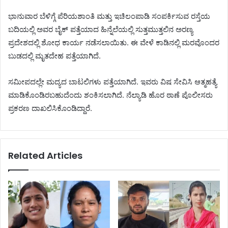
ಭಾನುವಾರ ಬೆಳಿಗ್ಗೆ ಪೆರಿಯಶಾಂತಿ ಮತ್ತು ಇಚಿಲಂಪಾಡಿ ಸಂಪರ್ಕಿಸುವ ರಸ್ತೆಯ
ಬದಿಯಲ್ಲಿ ಅವರ ಬೈಕ್ ಪತ್ತೆಯಾದ ಹಿನ್ನೆಲೆಯಲ್ಲಿ ಸುತ್ತಮುತ್ತಲಿನ ಅರಣ್ಯ
ಪ್ರದೇಶದಲ್ಲಿ ಶೋಧ ಕಾರ್ಯ ನಡೆಸಲಾಯಿತು. ಈ ವೇಳೆ ಕಾಡಿನಲ್ಲಿ ಮರವೊಂದರ
ಬುಡದಲ್ಲಿ ಮೃತದೇಹ ಪತ್ತೆಯಾಗಿದೆ.
ಸಮೀಪದಲ್ಲೇ ಮದ್ಯದ ಬಾಟಲಿಗಳು ಪತ್ತೆಯಾಗಿದೆ. ಇವರು ವಿಷ ಸೇವಿಸಿ ಆತ್ಮಹತ್ಯೆ
ಮಾಡಿಕೊಂಡಿರಬಹುದೆಂದು ಶಂಕಿಸಲಾಗಿದೆ. ನೆಲ್ಯಾಡಿ ಹೊರ ಠಾಣೆ ಪೊಲೀಸರು
ಪ್ರಕರಣ ದಾಖಲಿಸಿಕೊಂಡಿದ್ದಾರೆ.
Related Articles