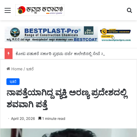
Menu
S
fo
ಕೋಟ ಪಡುಕರೆ ಸರ್ಕಾರಿ ಪ್ರಥಮ ದರ್ಜೆ ಕಾಲೇಜಿನಲ್ಲಿ ಸೇವೆ ಸಲ್ಲಿಸಿದ ಡಾ.ಸುಬ್ರಹ್ಮಣ್ಯರಿಗೆ ಬೀಳ್ಕೊಡುಗೆ ಸಮಾರಂಭ
Home
/
ಇತರೆ
ಇತರೆ
ನಾಪತ್ತೆಯಾಗಿದ್ದ ವ್ಯಕ್ತಿ ಅರಣ್ಯ ಪ್ರದೇಶದಲ್ಲಿ
ಶವವಾಗಿ ಪತ್ತೆ
April 20, 2026
1 minute read