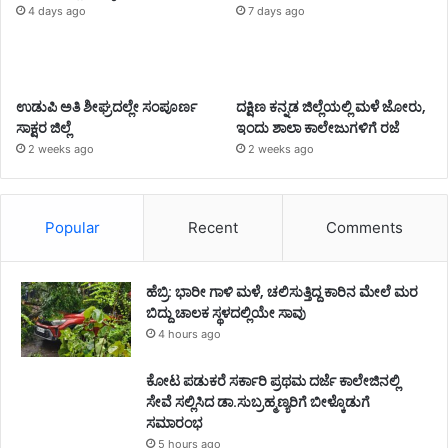
4 days ago
7 days ago
ಉಡುಪಿ ಅತಿ ಶೀಘ್ರದಲ್ಲೇ ಸಂಪೂರ್ಣ
ದಕ್ಷಿಣ ಕನ್ನಡ ಜಿಲ್ಲೆಯಲ್ಲಿ ಮಳೆ ಜೋರು,
ಸಾಕ್ಷರ ಜಿಲ್ಲೆ
ಇಂದು ಶಾಲಾ ಕಾಲೇಜುಗಳಿಗೆ ರಜೆ
2 weeks ago
2 weeks ago
Popular
Recent
Comments
ಹೆಬ್ರಿ: ಭಾರೀ ಗಾಳಿ ಮಳೆ, ಚಲಿಸುತ್ತಿದ್ದ ಕಾರಿನ ಮೇಲೆ ಮರ
ಬಿದ್ದು ಚಾಲಕ ಸ್ಥಳದಲ್ಲಿಯೇ ಸಾವು
4 hours ago
ಕೋಟ ಪಡುಕರೆ ಸರ್ಕಾರಿ ಪ್ರಥಮ ದರ್ಜೆ ಕಾಲೇಜಿನಲ್ಲಿ
ಸೇವೆ ಸಲ್ಲಿಸಿದ ಡಾ.ಸುಬ್ರಹ್ಮಣ್ಯರಿಗೆ ಬೀಳ್ಕೊಡುಗೆ
ಸಮಾರಂಭ
5 hours ago