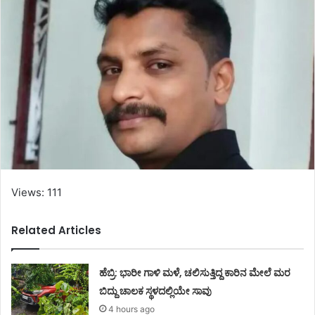
Views: 111
Related Articles
ಹೆಬ್ರಿ: ಭಾರೀ ಗಾಳಿ ಮಳೆ, ಚಲಿಸುತ್ತಿದ್ದ ಕಾರಿನ ಮೇಲೆ ಮರ
ಬಿದ್ದು ಚಾಲಕ ಸ್ಥಳದಲ್ಲಿಯೇ ಸಾವು
4 hours ago