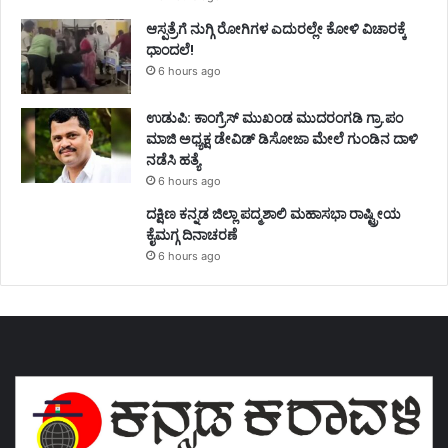
ಆಸ್ಪತ್ರೆಗೆ ನುಗ್ಗಿ ರೋಗಿಗಳ ಎದುರಲ್ಲೇ ಕೋಳಿ ವಿಚಾರಕ್ಕೆ
ಧಾಂದಲೆ!
6 hours ago
ಉಡುಪಿ: ಕಾಂಗ್ರೆಸ್‌ ಮುಖಂಡ ಮುದರಂಗಡಿ ಗ್ರಾ.ಪಂ
ಮಾಜಿ ಅಧ್ಯಕ್ಷ ಡೇವಿಡ್‌ ಡಿಸೋಜಾ ಮೇಲೆ ಗುಂಡಿನ ದಾಳಿ
ನಡೆಸಿ ಹತ್ಯೆ
6 hours ago
ದಕ್ಷಿಣ ಕನ್ನಡ ಜಿಲ್ಲಾ ಪದ್ಮಶಾಲಿ ಮಹಾಸಭಾ ರಾಷ್ಟ್ರೀಯ
ಕೈಮಗ್ಗ ದಿನಾಚರಣೆ
6 hours ago