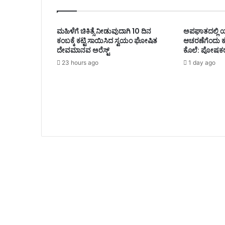
ಮಹಿಳೆಗೆ ಚಿಕಿತ್ಸೆ ನೀಡುವುದಾಗಿ 10 ದಿನ
ಅಪಘಾತದಲ್ಲಿ ಯು
ಕಂಬಕ್ಕೆ ಕಟ್ಟಿ ಸಾಯಿಸಿದ ಸ್ವಯಂ ಘೋಷಿತ
ಆಚರಣೆಗೆಂದು ಕರೆ
ದೇವಮಾನವ ಅರೆಸ್ಟ್
ಕೊಲೆ: ಪೋಷಕ
23 hours ago
1 day ago