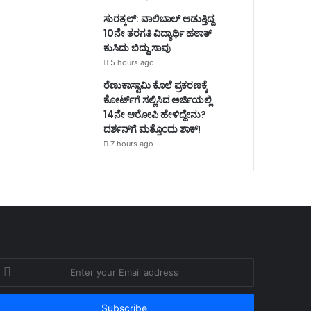
ಸುರತ್ಕಲ್: ವಾಲಿಬಾಲ್ ಆಡುತ್ತಿದ್ದ
10ನೇ ತರಗತಿ ವಿದ್ಯಾರ್ಥಿ ಹಠಾತ್
ಕುಸಿದು ಬಿದ್ದು ಸಾವು
5 hours ago
ರೆಣುಕಾಸ್ವಾಮಿ ಕೊಲೆ ಪ್ರಕರಣಕ್ಕೆ
ಕೋರ್ಟ್‌ಗೆ ಸಲ್ಲಿಸಿದ ಅರ್ಜಿಯಲ್ಲಿ
14ನೇ ಆರೋಪಿ ಹೇಳಿದ್ದೇನು?
ದರ್ಶನ್‌ಗೆ ಮತ್ತೊಂದು ಶಾಕ್!
7 hours ago
nter
our
mail
ddress