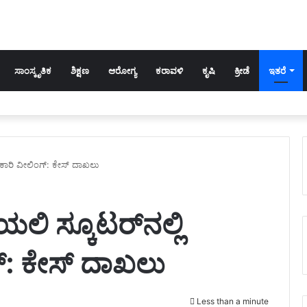
ಸಾಂಸ್ಕೃತಿಕ
ಶಿಕ್ಷಣ
ಆರೋಗ್ಯ
ಕರಾವಳಿ
ಕೃಷಿ
ಕ್ರೀಡೆ
ಇತರೆ
ಯಕಾರಿ ವೀಲಿಂಗ್: ಕೇಸ್ ದಾಖಲು
ಲಿ ಸ್ಕೂಟರ್‌ನಲ್ಲಿ
: ಕೇಸ್ ದಾಖಲು
Less than a minute