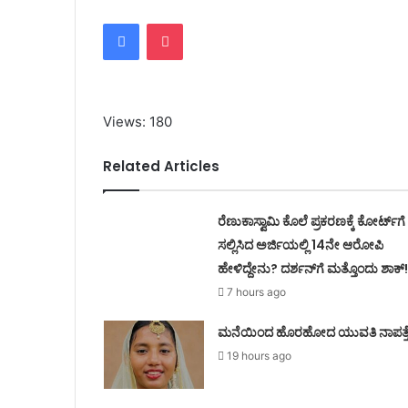
Facebook
Pocket
Views: 180
Related Articles
ರೆಣುಕಾಸ್ವಾಮಿ ಕೊಲೆ ಪ್ರಕರಣಕ್ಕೆ ಕೋರ್ಟ್‌ಗೆ
ಸಲ್ಲಿಸಿದ ಅರ್ಜಿಯಲ್ಲಿ 14ನೇ ಆರೋಪಿ
ಹೇಳಿದ್ದೇನು? ದರ್ಶನ್‌ಗೆ ಮತ್ತೊಂದು ಶಾಕ್
7 hours ago
ಮನೆಯಿಂದ ಹೊರಹೋದ ಯುವತಿ ನಾಪತ್ತ
19 hours ago