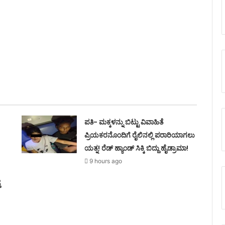
ಪತಿ- ಮಕ್ಕಳನ್ನು ಬಿಟ್ಟು ವಿವಾಹಿತೆ
ಪ್ರಿಯಕರನೊಂದಿಗೆ ರೈಲಿನಲ್ಲಿ ಪರಾರಿಯಾಗಲು
!
ಯತ್ನ! ರೆಡ್ ಹ್ಯಾಂಡ್ ಸಿಕ್ಕಿ ಬಿದ್ದು ಹೈಡ್ರಾಮಾ!
9 hours ago
ೆ