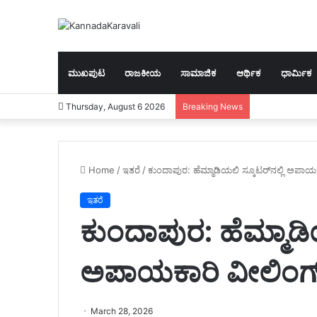
ಮುಖಪುಟ
ರಾಜಕೀಯ
ಸಾಮಾಜಿಕ
ಆರ್ಥಿಕ
ಧಾರ್ಮಿಕ
Thursday, August 6 2026
Breaking News
Home
/
ಇತರೆ
/
ಕುಂದಾಪುರ: ಹೆಮ್ಮಾಡಿಯಲಿ ಸ್ಕೂಟರ್‌ನಲ್ಲಿ ಅಪಾ
ಇತರೆ
ಕುಂದಾಪುರ: ಹೆಮ್ಮಾಡಿಯ
ಅಪಾಯಕಾರಿ ವೀಲಿಂಗ್
March 28, 2026