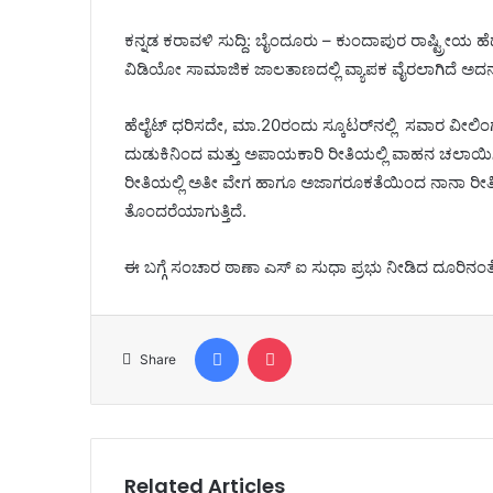
ಕನ್ನಡ ಕರಾವಳಿ ಸುದ್ದಿ: ಬೈಂದೂರು – ಕುಂದಾಪುರ ರಾಷ್ಟ್ರೀಯ ಹ
ವಿಡಿಯೋ ಸಾಮಾಜಿಕ ಜಾಲತಾಣದಲ್ಲಿ ವ್ಯಾಪಕ ವೈರಲಾಗಿದೆ ಅದನ್ನ
ಹೆಲೈಟ್ ಧರಿಸದೇ, ಮಾ.20ರಂದು ಸ್ಕೂಟರ್‌ನಲ್ಲಿ ಸವಾರ ವೀಲಿಂಗ
ದುಡುಕಿನಿಂದ ಮತ್ತು ಅಪಾಯಕಾರಿ ರೀತಿಯಲ್ಲಿ ವಾಹನ ಚಲಾಯಿಸ
ರೀತಿಯಲ್ಲಿ ಅತೀ ವೇಗ ಹಾಗೂ ಅಜಾಗರೂಕತೆಯಿಂದ ನಾನಾ ರೀತಿಯ ಭ
ತೊಂದರೆಯಾಗುತ್ತಿದೆ.
ಈ ಬಗ್ಗೆ ಸಂಚಾರ ಠಾಣಾ ಎಸ್ ಐ ಸುಧಾ ಪ್ರಭು ನೀಡಿದ ದೂರಿನಂತ
Facebook
Pocket
Share
Related Articles