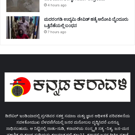
4 hours ago
ಮದರಂಗಡಿ ಉದ್ಯಮಿ ಡೇವಿಡ್ ಹತ್ಯೆ ಆರೋಪಿ ಬೈಂದೂರು
ಒತ್ತಿನೆಣೆಯಲ್ಲಿ ಬಂಧನ
7 hours ago
ಡಿಜಿಟಲ್ ಇಂಡಿಯಾದಲ್ಲಿ ಪ್ರಗತಿಪರ ಸಶಕ್ತ ಸಮಾಜ ಮತ್ತು ಜ್ಞಾನ ಆಥಿ೯ಕತೆ ಪರಿವತ೯ನೆಯ
ಸವ೯ತೋಮುಖ ಬೆಳವಣಿಗೆಯಲ್ಲಿ ಜನರ ಮನೋಬಲ ವೃದ್ಧಿಸಿದರೆ ಏನನ್ನೂ
ಸಾಧಿಸಬಹುದು. ಆ ನಿಟ್ಟಿನಲ್ಲಿ ನಾಡು-ನುಡಿ, ಕರಾವಳಿಯ ಸಂಸ್ಕೃತಿ ಸತ್ಯ -ನಿತ್ಯ, ಜನ-ಮನ
ಪ್ರಕಾಶಿತ ಈ ಕ್ಷಣದ ಸುದ್ಧಿಯನ್ನು ಕ್ಷಣಮಾತ್ರದಲ್ಲಿ ತಲುಪಿಸಿ, ಕರಾವಳಿ ಜನರ ಕೀತಿ೯ ಪತಾಕೆ