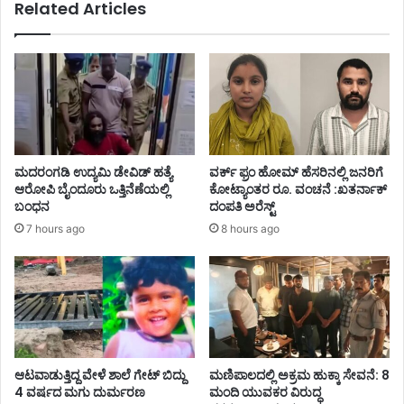
Related Articles
ಮದರಂಗಡಿ ಉದ್ಯಮಿ ಡೇವಿಡ್ ಹತ್ಯೆ
ವರ್ಕ್ ಫ್ರಂ ಹೋಮ್ ಹೆಸರಿನಲ್ಲಿ ಜನರಿಗೆ
ಆರೋಪಿ ಬೈಂದೂರು ಒತ್ತಿನೆಣೆಯಲ್ಲಿ
ಕೋಟ್ಯಾಂತರ ರೂ. ವಂಚನೆ :ಖತರ್ನಾಕ್
ಬಂಧನ
ದಂಪತಿ ಅರೆಸ್ಟ್
7 hours ago
8 hours ago
ಆಟವಾಡುತ್ತಿದ್ದ ವೇಳೆ ಶಾಲೆ ಗೇಟ್ ಬಿದ್ದು
ಮಣಿಪಾಲದಲ್ಲಿ ಅಕ್ರಮ ಹುಕ್ಕಾ ಸೇವನೆ: 8
4 ವರ್ಷದ ಮಗು ದುರ್ಮರಣ
ಮಂದಿ ಯುವಕರ ವಿರುದ್ಧ