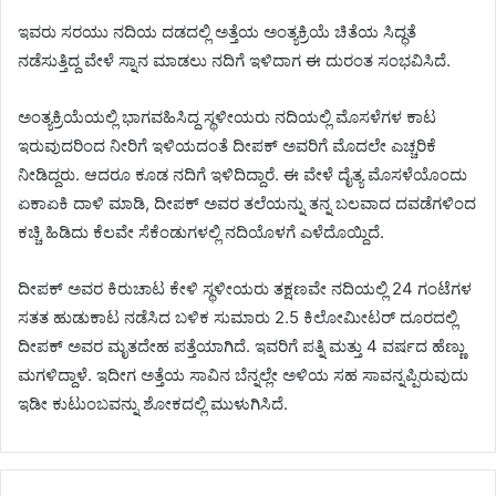
ಇವರು ಸರಯು ನದಿಯ ದಡದಲ್ಲಿ ಅತ್ತೆಯ ಅಂತ್ಯಕ್ರಿಯೆ ಚಿತೆಯ ಸಿದ್ಧತೆ
ನಡೆಸುತ್ತಿದ್ದ ವೇಳೆ ಸ್ನಾನ ಮಾಡಲು ನದಿಗೆ ಇಳಿದಾಗ ಈ ದುರಂತ ಸಂಭವಿಸಿದೆ.
ಅಂತ್ಯಕ್ರಿಯೆಯಲ್ಲಿ ಭಾಗವಹಿಸಿದ್ದ ಸ್ಥಳೀಯರು ನದಿಯಲ್ಲಿ ಮೊಸಳೆಗಳ ಕಾಟ
ಇರುವುದರಿಂದ ನೀರಿಗೆ ಇಳಿಯದಂತೆ ದೀಪಕ್ ಅವರಿಗೆ ಮೊದಲೇ ಎಚ್ಚರಿಕೆ
ನೀಡಿದ್ದರು. ಆದರೂ ಕೂಡ ನದಿಗೆ ಇಳಿದಿದ್ದಾರೆ. ಈ ವೇಳೆ ದೈತ್ಯ ಮೊಸಳೆಯೊಂದು
ಏಕಾಏಕಿ ದಾಳಿ ಮಾಡಿ, ದೀಪಕ್ ಅವರ ತಲೆಯನ್ನು ತನ್ನ ಬಲವಾದ ದವಡೆಗಳಿಂದ
ಕಚ್ಚಿ ಹಿಡಿದು ಕೆಲವೇ ಸೆಕೆಂಡುಗಳಲ್ಲಿ ನದಿಯೊಳಗೆ ಎಳೆದೊಯ್ದಿದೆ.
ದೀಪಕ್ ಅವರ ಕಿರುಚಾಟ ಕೇಳಿ ಸ್ಥಳೀಯರು ತಕ್ಷಣವೇ ನದಿಯಲ್ಲಿ 24 ಗಂಟೆಗಳ
ಸತತ ಹುಡುಕಾಟ ನಡೆಸಿದ ಬಳಿಕ ಸುಮಾರು 2.5 ಕಿಲೋಮೀಟರ್ ದೂರದಲ್ಲಿ
ದೀಪಕ್ ಅವರ ಮೃತದೇಹ ಪತ್ತೆಯಾಗಿದೆ. ಇವರಿಗೆ ಪತ್ನಿ ಮತ್ತು 4 ವರ್ಷದ ಹೆಣ್ಣು
ಮಗಳಿದ್ದಾಳೆ. ಇದೀಗ ಅತ್ತೆಯ ಸಾವಿನ ಬೆನ್ನಲ್ಲೇ ಅಳಿಯ ಸಹ ಸಾವನ್ನಪ್ಪಿರುವುದು
ಇಡೀ ಕುಟುಂಬವನ್ನು ಶೋಕದಲ್ಲಿ ಮುಳುಗಿಸಿದೆ.