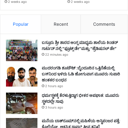
2 weeks ago
2 weeks ago
Popular
Recent
Comments
ಬಸ್ರೂರು ಶ್ರೀ ಶಾರದ ಆಂಗ್ಲ ಮಾಧ್ಯಮ ಶಾಲೆಯ ಕಿಂಡರ್
ಗಾರ್ಟನ್ ನಲ್ಲಿ “ಫ್ರೂಟ್ಸ್ ಡೇ”ಮತ್ತು “ಟ್ರೆಡಿಷನಲ್ ಡೇ”
22 minutes ago
ಮುದರಂಗಡಿ ಶೂಟೌಟ್ :ಬೈಂದೂರಿನ ಒತ್ತಿನೆಣೆಯಲ್ಲಿ
ಬಸ್‌ನಿಂದ ಇಳಿದು ಓಡಿ ಹೋಗುವಾಗ ಮೂವರು ಸುಪಾರಿ
ಹಂತಕರ ಬಂಧನ
2 hours ago
ಧರ್ಮಸ್ಥಳಕ್ಕೆ ತೆರಳುತ್ತಿದ್ದಾಗ ಭೀಕರ ಅಪಘಾತ: ಮೂವರು
ಸ್ಥಳದಲ್ಲೇ ಸಾವು
3 hours ago
ಮನೆಯ ಬಾತ್‌ರೂಮ್‌ನಲ್ಲಿ ಮಹಿಳೆಯ ಅಸ್ಥಿಪಂಜರ ಪತ್ತೆ:
ಕೊಲೆಯೋ..ಆಕಸ್ಮಿಕ ಸಾವಾ? ತೀವ್ರ ತನಿಖೆ