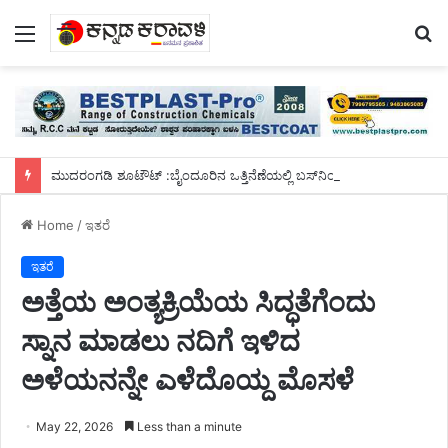
Menu
S
fo
ಮುದರಂಗಡಿ ಶೂಟೌಟ್ :ಬೈಂದೂರಿನ ಒತ್ತಿನೆಣೆಯಲ್ಲಿ ಬಸ್‌ನಿಂದ ಇಳಿದು ಓಡಿ ಹೋಗುವಾಗ ಮೂವರು ಸುಪಾರಿ ಹಂತಕರ ಬಂಧನ
Home
/
ಇತರೆ
ಇತರೆ
ಅತ್ತೆಯ ಅಂತ್ಯಕ್ರಿಯೆಯ ಸಿದ್ಧತೆಗೆಂದು
ಸ್ನಾನ ಮಾಡಲು ನದಿಗೆ ಇಳಿದ
ಅಳೆಯನನ್ನೇ ಎಳೆದೊಯ್ದ ಮೊಸಳೆ
May 22, 2026
Less than a minute