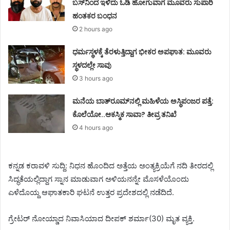
ಬಸ್‌ನಿಂದ ಇಳಿದು ಓಡಿ ಹೋಗುವಾಗ ಮೂವರು ಸುಪಾರಿ
ಹಂತಕರ ಬಂಧನ
2 hours ago
ಧರ್ಮಸ್ಥಳಕ್ಕೆ ತೆರಳುತ್ತಿದ್ದಾಗ ಭೀಕರ ಅಪಘಾತ: ಮೂವರು
ಸ್ಥಳದಲ್ಲೇ ಸಾವು
3 hours ago
ಮನೆಯ ಬಾತ್‌ರೂಮ್‌ನಲ್ಲಿ ಮಹಿಳೆಯ ಅಸ್ಥಿಪಂಜರ ಪತ್ತೆ:
ಕೊಲೆಯೋ..ಆಕಸ್ಮಿಕ ಸಾವಾ? ತೀವ್ರ ತನಿಖೆ
4 hours ago
ಕನ್ನಡ ಕರಾವಳಿ ಸುದ್ದಿ: ನಿಧನ ಹೊಂದಿದ ಅತ್ತೆಯ ಅಂತ್ಯಕ್ರಿಯೆಗೆ ನದಿ ತೀರದಲ್ಲಿ
ಸಿದ್ಧತೆಯಲ್ಲಿದ್ದಾಗ ಸ್ನಾನ ಮಾಡುವಾಗ ಅಳಿಯನನ್ನೇ ಮೊಸಳೆಯೊಂದು
ಎಳೆದೊಯ್ದ ಆಘಾತಕಾರಿ ಘಟನೆ ಉತ್ತರ ಪ್ರದೇಶದಲ್ಲಿ ನಡೆದಿದೆ.
ಗ್ರೇಟರ್ ನೋಯ್ಡಾದ ನಿವಾಸಿಯಾದ ದೀಪಕ್ ಶರ್ಮಾ(30) ಮೃತ ವ್ಯಕ್ತಿ.