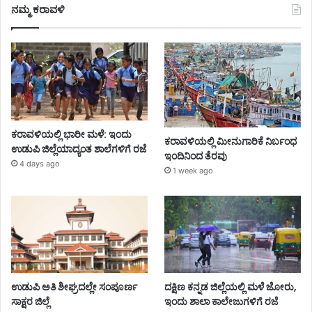
ನಮ್ಮ ಕರಾವಳಿ
ಕರಾವಳಿಯಲ್ಲಿ ಭಾರೀ ಮಳೆ: ಇಂದು
ಕರಾವಳಿಯಲ್ಲಿ ಮೀನುಗಾರಿಕೆ ನಿರ್ಬಂಧ
ಉಡುಪಿ ಜಿಲ್ಲೆಯಾದ್ಯಂತ ಶಾಲೆಗಳಿಗೆ ರಜೆ
ಇಂದಿನಿಂದ ತೆರವು
4 days ago
1 week ago
ಉಡುಪಿ ಅತಿ ಶೀಘ್ರದಲ್ಲೇ ಸಂಪೂರ್ಣ
ದಕ್ಷಿಣ ಕನ್ನಡ ಜಿಲ್ಲೆಯಲ್ಲಿ ಮಳೆ ಜೋರು,
ಸಾಕ್ಷರ ಜಿಲ್ಲೆ
ಇಂದು ಶಾಲಾ ಕಾಲೇಜುಗಳಿಗೆ ರಜೆ