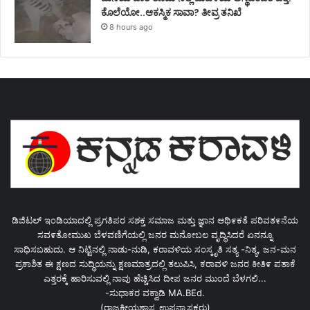
ಕೊಲೆಯೋ..ಆಕಸ್ಮಿಕ ಸಾವಾ? ತೀವ್ರ ತನಿಖೆ
8 hours ago
ಡಿಜಿಟಲ್ ಇಂಡಿಯಾದಲ್ಲಿ ಪ್ರಗತಿಪರ ಸಶಕ್ತ ಸಮಾಜ ಮತ್ತು ಜ್ಞಾನ ಆಥಿ೯ಕತೆ ಪರಿವತ೯ನೆಯ
ಸವ೯ತೋಮುಖ ಬೆಳವಣಿಗೆಯಲ್ಲಿ ಜನರ ಮನೋಬಲ ವೃದ್ಧಿಸಿದರೆ ಏನನ್ನೂ
ಸಾಧಿಸಬಹುದು. ಆ ನಿಟ್ಟಿನಲ್ಲಿ ನಾಡು-ನುಡಿ, ಕರಾವಳಿಯ ಸಂಸ್ಕೃತಿ ಸತ್ಯ -ನಿತ್ಯ, ಜನ-ಮನ
ಪ್ರಕಾಶಿತ ಈ ಕ್ಷಣದ ಸುದ್ಧಿಯನ್ನು ಕ್ಷಣಮಾತ್ರದಲ್ಲಿ ತಲುಪಿಸಿ, ಕರಾವಳಿ ಜನರ ಕೀತಿ೯ ಪತಾಕೆ
ಎತ್ತರಕ್ಕೆ ಹಾರಿಸುವಲ್ಲಿ ನಾವು ಹೆಚ್ಚಿಸಿದ ದೀಪ ಜನರ ಮುಂದೆ ಬೆಳಗಲಿ...
-ಸುಧಾಕರ ವಕ್ವಾಡಿ MA.BEd.
(ರಾಜಕೀಯಶಾಸ್ತ್ರ ಉಪನ್ಯಾಸಕರು)