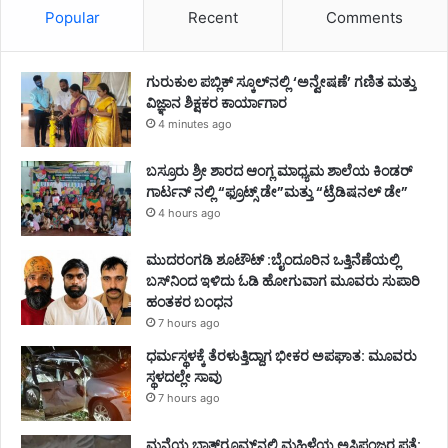
Popular
Recent
Comments
ಗುರುಕುಲ ಪಬ್ಲಿಕ್ ಸ್ಕೂಲ್‌ನಲ್ಲಿ ‘ಅನ್ವೇಷಣೆ’ ಗಣಿತ ಮತ್ತು
ವಿಜ್ಞಾನ ಶಿಕ್ಷಕರ ಕಾರ್ಯಾಗಾರ
4 minutes ago
ಬಸ್ರೂರು ಶ್ರೀ ಶಾರದ ಆಂಗ್ಲ ಮಾಧ್ಯಮ ಶಾಲೆಯ ಕಿಂಡರ್
ಗಾರ್ಟನ್ ನಲ್ಲಿ “ಫ್ರೂಟ್ಸ್ ಡೇ”ಮತ್ತು “ಟ್ರೆಡಿಷನಲ್ ಡೇ”
4 hours ago
ಮುದರಂಗಡಿ ಶೂಟೌಟ್ :ಬೈಂದೂರಿನ ಒತ್ತಿನೆಣೆಯಲ್ಲಿ
ಬಸ್‌ನಿಂದ ಇಳಿದು ಓಡಿ ಹೋಗುವಾಗ ಮೂವರು ಸುಪಾರಿ
ಹಂತಕರ ಬಂಧನ
7 hours ago
ಧರ್ಮಸ್ಥಳಕ್ಕೆ ತೆರಳುತ್ತಿದ್ದಾಗ ಭೀಕರ ಅಪಘಾತ: ಮೂವರು
ಸ್ಥಳದಲ್ಲೇ ಸಾವು
7 hours ago
ಮನೆಯ ಬಾತ್‌ರೂಮ್‌ನಲ್ಲಿ ಮಹಿಳೆಯ ಅಸ್ಥಿಪಂಜರ ಪತ್ತೆ: