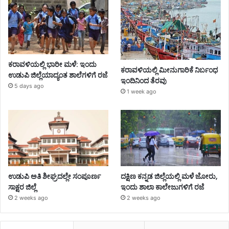
ಕರಾವಳಿಯಲ್ಲಿ ಭಾರೀ ಮಳೆ: ಇಂದು
ಕರಾವಳಿಯಲ್ಲಿ ಮೀನುಗಾರಿಕೆ ನಿರ್ಬಂಧ
ಉಡುಪಿ ಜಿಲ್ಲೆಯಾದ್ಯಂತ ಶಾಲೆಗಳಿಗೆ ರಜೆ
ಇಂದಿನಿಂದ ತೆರವು
5 days ago
1 week ago
ಉಡುಪಿ ಅತಿ ಶೀಘ್ರದಲ್ಲೇ ಸಂಪೂರ್ಣ
ದಕ್ಷಿಣ ಕನ್ನಡ ಜಿಲ್ಲೆಯಲ್ಲಿ ಮಳೆ ಜೋರು,
ಸಾಕ್ಷರ ಜಿಲ್ಲೆ
ಇಂದು ಶಾಲಾ ಕಾಲೇಜುಗಳಿಗೆ ರಜೆ
2 weeks ago
2 weeks ago