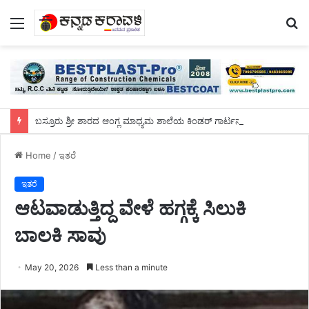
Menu
S
fo
ಬಸ್ರೂರು ಶ್ರೀ ಶಾರದ ಆಂಗ್ಲ ಮಾಧ್ಯಮ ಶಾಲೆಯ ಕಿಂಡರ್ ಗಾರ್ಟನ್ ನಲ್ಲಿ “ಫ್ರೂಟ್ಸ್ ಡೇ”ಮತ್ತು “ಟ್ರೆಡಿಷನಲ್ ಡೇ”
Home
/
ಇತರೆ
ಇತರೆ
ಆಟವಾಡುತ್ತಿದ್ದ ವೇಳೆ ಹಗ್ಗಕ್ಕೆ ಸಿಲುಕಿ
ಬಾಲಕಿ ಸಾವು
May 20, 2026
Less than a minute