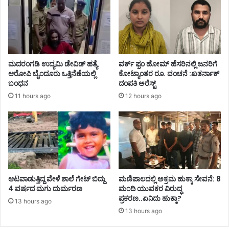
ಮದರಂಗಡಿ ಉದ್ಯಮಿ ಡೇವಿಡ್ ಹತ್ಯೆ
ವರ್ಕ್ ಫ್ರಂ ಹೋಮ್ ಹೆಸರಿನಲ್ಲಿ ಜನರಿಗೆ
ಆರೋಪಿ ಬೈಂದೂರು ಒತ್ತಿನೆಣೆಯಲ್ಲಿ
ಕೋಟ್ಯಾಂತರ ರೂ. ವಂಚನೆ :ಖತರ್ನಾಕ್
ಬಂಧನ
ದಂಪತಿ ಅರೆಸ್ಟ್
11 hours ago
12 hours ago
ಆಟವಾಡುತ್ತಿದ್ದ ವೇಳೆ ಶಾಲೆ ಗೇಟ್ ಬಿದ್ದು
ಮಣಿಪಾಲದಲ್ಲಿ ಅಕ್ರಮ ಹುಕ್ಕಾ ಸೇವನೆ: 8
4 ವರ್ಷದ ಮಗು ದುರ್ಮರಣ
ಮಂದಿ ಯುವಕರ ವಿರುದ್ಧ
ಪ್ರಕರಣ..ಏನಿದು ಹುಕ್ಕಾ?
13 hours ago
13 hours ago