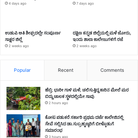
4 days ago
7 days ago
ಉಡುಪಿ ಅತಿ ಶೀಘ್ರದಲ್ಲೇ ಸಂಪೂರ್ಣ
ದಕ್ಷಿಣ ಕನ್ನಡ ಜಿಲ್ಲೆಯಲ್ಲಿ ಮಳೆ ಜೋರು,
ಸಾಕ್ಷರ ಜಿಲ್ಲೆ
ಇಂದು ಶಾಲಾ ಕಾಲೇಜುಗಳಿಗೆ ರಜೆ
2 weeks ago
2 weeks ago
Popular
Recent
Comments
ಹೆಬ್ರಿ: ಭಾರೀ ಗಾಳಿ ಮಳೆ, ಚಲಿಸುತ್ತಿದ್ದ ಕಾರಿನ ಮೇಲೆ ಮರ
ಬಿದ್ದು ಚಾಲಕ ಸ್ಥಳದಲ್ಲಿಯೇ ಸಾವು
2 hours ago
ಕೋಟ ಪಡುಕರೆ ಸರ್ಕಾರಿ ಪ್ರಥಮ ದರ್ಜೆ ಕಾಲೇಜಿನಲ್ಲಿ
ಸೇವೆ ಸಲ್ಲಿಸಿದ ಡಾ.ಸುಬ್ರಹ್ಮಣ್ಯರಿಗೆ ಬೀಳ್ಕೊಡುಗೆ
ಸಮಾರಂಭ
3 hours ago