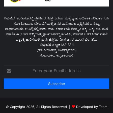
ಡಿಜಿಟಲ್ ಇಂಡಿಯಾದಲ್ಲಿ ಪ್ರಗತಿಪರ ಸಶಕ್ತ ಸಮಾಜ ಮತ್ತು ಜ್ಞಾನ ಆಥಿ೯ಕತೆ ಪರಿವತ೯ನೆಯ
ಸವ೯ತೋಮುಖ ಬೆಳವಣಿಗೆಯಲ್ಲಿ ಜನರ ಮನೋಬಲ ವೃದ್ಧಿಸಿದರೆ ಏನನ್ನೂ
ಸಾಧಿಸಬಹುದು. ಆ ನಿಟ್ಟಿನಲ್ಲಿ ನಾಡು-ನುಡಿ, ಕರಾವಳಿಯ ಸಂಸ್ಕೃತಿ ಸತ್ಯ -ನಿತ್ಯ, ಜನ-ಮನ
ಪ್ರಕಾಶಿತ ಈ ಕ್ಷಣದ ಸುದ್ಧಿಯನ್ನು ಕ್ಷಣಮಾತ್ರದಲ್ಲಿ ತಲುಪಿಸಿ, ಕರಾವಳಿ ಜನರ ಕೀತಿ೯ ಪತಾಕೆ
ಎತ್ತರಕ್ಕೆ ಹಾರಿಸುವಲ್ಲಿ ನಾವು ಹೆಚ್ಚಿಸಿದ ದೀಪ ಜನರ ಮುಂದೆ ಬೆಳಗಲಿ...
-ಸುಧಾಕರ ವಕ್ವಾಡಿ MA.BEd.
(ರಾಜಕೀಯಶಾಸ್ತ್ರ ಉಪನ್ಯಾಸಕರು)
ಸಂಪಾದಕರು ಕನ್ನಡಕರಾವಳಿ
Enter
your
Email
address
© Copyright 2026, All Rights Reserved |
Devoloped by Team