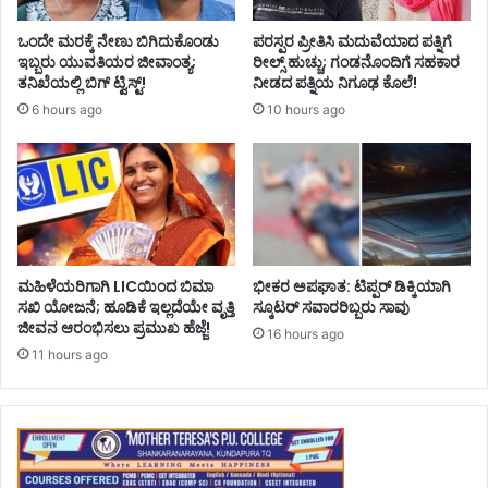
ಒಂದೇ ಮರಕ್ಕೆ ನೇಣು ಬಿಗಿದುಕೊಂಡು
ಪರಸ್ಪರ ಪ್ರೀತಿಸಿ ಮದುವೆಯಾದ ಪತ್ನಿಗೆ
ಇಬ್ಬರು ಯುವತಿಯರ ಜೀವಾಂತ್ಯ;
ರೀಲ್ಸ್ ಹುಚ್ಚು; ಗಂಡನೊಂದಿಗೆ ಸಹಕಾರ
ತನಿಖೆಯಲ್ಲಿ ಬಿಗ್ ಟ್ವಿಸ್ಟ್!
ನೀಡದ ಪತ್ನಿಯ ನಿಗೂಢ ಕೊಲೆ!
6 hours ago
10 hours ago
ಮಹಿಳೆಯರಿಗಾಗಿ LICಯಿಂದ ಬಿಮಾ
ಭೀಕರ ಅಪಘಾತ: ಟಿಪ್ಪರ್ ಡಿಕ್ಕಿಯಾಗಿ
ಸಖಿ ಯೋಜನೆ; ಹೂಡಿಕೆ ಇಲ್ಲದೆಯೇ ವೃತ್ತಿ
ಸ್ಕೂಟರ್ ಸವಾರರಿಬ್ಬರು ಸಾವು
ಜೀವನ ಆರಂಭಿಸಲು ಪ್ರಮುಖ ಹೆಜ್ಜೆ!
16 hours ago
11 hours ago