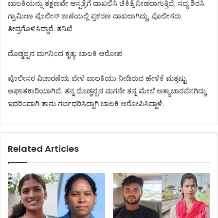
ಬಾಲಕಿಯನ್ನು ತಕ್ಷಣವೇ ಆಸ್ಪತ್ರೆಗೆ ದಾಖಲಿಸಿ ಚಿಕಿತ್ಸೆ ನೀಡಲಾಗುತ್ತಿದೆ. ಸದ್ಯ ಶಿರಸಿ
ಗ್ರಾಮೀಣ ಪೊಲೀಸ್ ಠಾಣೆಯಲ್ಲಿ ಪ್ರಕರಣ ದಾಖಲಾಗಿದ್ದು, ಪೊಲೀಸರು
ತೀವ್ರಗೊಳಿಸಿದ್ದಾರೆ. ತನಿಖೆ
ದೊಡ್ಡಪ್ಪನ ಮಗನಿಂದ ಕೃತ್ಯ: ಬಾಲಕಿ ಆರೋಪ
ಪೊಲೀಸರ ವಿಚಾರಣೆಯ ವೇಳೆ ಬಾಲಕಿಯು ನೀಡಿರುವ ಹೇಳಿಕೆ ಮತ್ತಷ್ಟು
ಆಘಾತಕಾರಿಯಾಗಿದೆ. ತನ್ನ ದೊಡ್ಡಪ್ಪನ ಮಗನೇ ತನ್ನ ಮೇಲೆ ಅತ್ಯಾಚಾರವೆಸಗಿದ್ದು,
ಇದರಿಂದಾಗಿ ತಾನು ಗರ್ಭಧರಿಸಿದ್ದಾಗಿ ಬಾಲಕಿ ಆರೋಪಿಸಿದ್ದಾಳೆ.
Related Articles