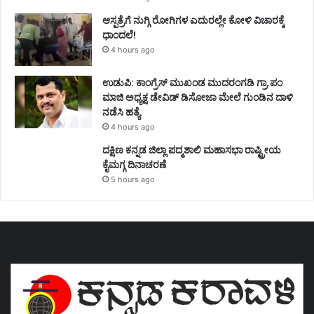
ಆಸ್ಪತ್ರೆಗೆ ನುಗ್ಗಿ ರೋಗಿಗಳ ಎದುರಲ್ಲೇ ಕೋಳಿ ವಿಚಾರಕ್ಕೆ
ಧಾಂದಲೆ!
4 hours ago
ಉಡುಪಿ: ಕಾಂಗ್ರೆಸ್‌ ಮುಖಂಡ ಮುದರಂಗಡಿ ಗ್ರಾ.ಪಂ
ಮಾಜಿ ಅಧ್ಯಕ್ಷ ಡೇವಿಡ್‌ ಡಿಸೋಜಾ ಮೇಲೆ ಗುಂಡಿನ ದಾಳಿ
ನಡೆಸಿ ಹತ್ಯೆ
4 hours ago
ದಕ್ಷಿಣ ಕನ್ನಡ ಜಿಲ್ಲಾ ಪದ್ಮಶಾಲಿ ಮಹಾಸಭಾ ರಾಷ್ಟ್ರೀಯ
ಕೈಮಗ್ಗ ದಿನಾಚರಣೆ
5 hours ago