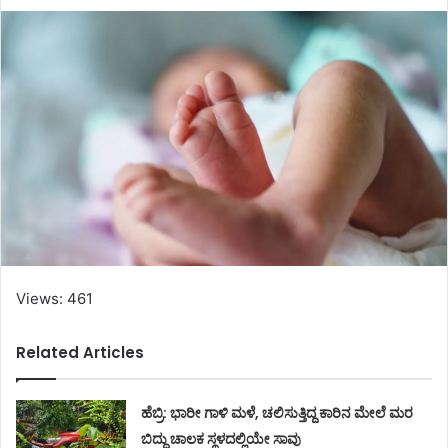
Views: 461
Related Articles
ಹೆಬ್ರಿ: ಭಾರೀ ಗಾಳಿ ಮಳೆ, ಚಲಿಸುತ್ತಿದ್ದ ಕಾರಿನ ಮೇಲೆ ಮರ
ಬಿದ್ದು ಚಾಲಕ ಸ್ಥಳದಲ್ಲಿಯೇ ಸಾವು