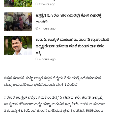
2 hours ago
ಆಸ್ಪತ್ರೆಗೆ ನುಗ್ಗಿ ರೋಗಿಗಳ ಎದುರಲ್ಲೇ ಕೋಳಿ ವಿಚಾರಕ್ಕೆ
ಧಾಂದಲೆ!
4 hours ago
ಉಡುಪಿ: ಕಾಂಗ್ರೆಸ್‌ ಮುಖಂಡ ಮುದರಂಗಡಿ ಗ್ರಾ.ಪಂ ಮಾಜಿ
ಅಧ್ಯಕ್ಷ ಡೇವಿಡ್‌ ಡಿಸೋಜಾ ಮೇಲೆ ಗುಂಡಿನ ದಾಳಿ ನಡೆಸಿ
ಹತ್ಯೆ
4 hours ago
ಕನ್ನಡ ಕರಾವಳಿ ಸುದ್ದಿ: ಉತ್ತರ ಕನ್ನಡ ಜಿಲ್ಲೆಯ ಶಿರಸಿಯಲ್ಲಿ ಎದೆನಡುಗಿಸುವ
ಮತ್ತು ಅಮಾನವೀಯ ಘಟನೆಯೊಂದು ಬೆಳಕಿಗೆ ಬಂದಿದೆ.
ಸರಕಾರಿ ಹಾಸ್ಟೆಲ್ ನಲ್ಲಿಉಳಿದುಕೊಂಡಿದ್ದ 15 ವರ್ಷದ 9ನೇ ತರಗತಿ ಅಪ್ರಾಪ್ತೆ
ಹಾಸ್ಟೆಲ್‌ನ ಶೌಚಾಲಯದಲ್ಲೇ ಹೆಣ್ಣು ಮಗುವಿಗೆ ಜನ್ಮ ನೀಡಿ, ಬಳಿಕ ಆ ನವಜಾತ
ಶಿಶುವನ್ನು ಕಿಟಕಿಯಿಂದ ಹೊರಗೆ ಎಸೆದಿರುವ ಘಟನೆ ನಡೆದಿದೆ. ಕಿಟಿಕಿಯಿಂದ