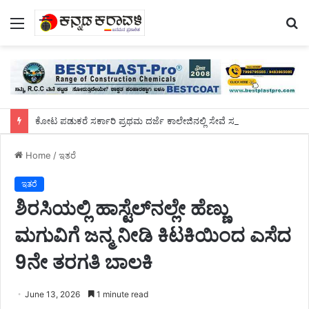
Menu
S
fo
ಕೋಟ ಪಡುಕರೆ ಸರ್ಕಾರಿ ಪ್ರಥಮ ದರ್ಜೆ ಕಾಲೇಜಿನಲ್ಲಿ ಸೇವೆ ಸಲ್ಲಿಸಿದ ಡಾ.ಸುಬ್ರಹ್ಮಣ್ಯರಿಗೆ ಬೀಳ್ಕೊಡುಗೆ ಸಮಾರಂಭ
Home
/
ಇತರೆ
ಇತರೆ
ಶಿರಸಿಯಲ್ಲಿ ಹಾಸ್ಟೆಲ್‌ನಲ್ಲೇ ಹೆಣ್ಣು
ಮಗುವಿಗೆ ಜನ್ಮ ನೀಡಿ ಕಿಟಕಿಯಿಂದ ಎಸೆದ
9ನೇ ತರಗತಿ ಬಾಲಕಿ
June 13, 2026
1 minute read