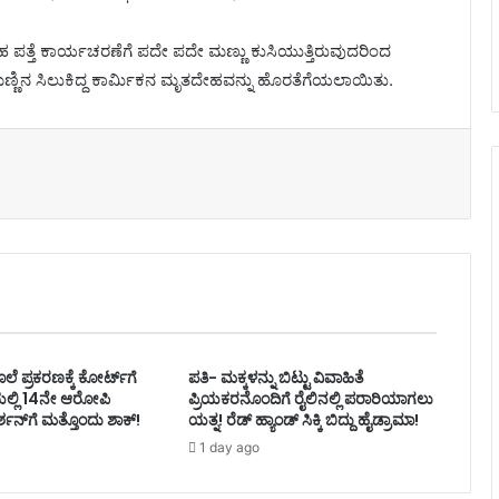
 ಪತ್ತೆ ಕಾರ್ಯಚರಣೆಗೆ ಪದೇ ಪದೇ ಮಣ್ಣು ಕುಸಿಯುತ್ತಿರುವುದರಿಂದ
ಣಿನ ಸಿಲುಕಿದ್ದ ಕಾರ್ಮಿಕನ ಮೃತದೇಹವನ್ನು ಹೊರತೆಗೆಯಲಾಯಿತು.
ಲೆ ಪ್ರಕರಣಕ್ಕೆ ಕೋರ್ಟ್‌ಗೆ
ಪತಿ- ಮಕ್ಕಳನ್ನು ಬಿಟ್ಟು ವಿವಾಹಿತೆ
ಿಯಲ್ಲಿ 14ನೇ ಆರೋಪಿ
ಪ್ರಿಯಕರನೊಂದಿಗೆ ರೈಲಿನಲ್ಲಿ ಪರಾರಿಯಾಗಲು
್ಶನ್‌ಗೆ ಮತ್ತೊಂದು ಶಾಕ್!
ಯತ್ನ! ರೆಡ್ ಹ್ಯಾಂಡ್ ಸಿಕ್ಕಿ ಬಿದ್ದು ಹೈಡ್ರಾಮಾ!
1 day ago