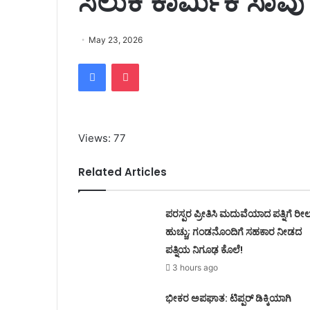
ಸಿಲುಕಿ ಕಾರ್ಮಿಕ ಸಾವ
May 23, 2026
Facebook
Pocket
Views: 77
Related Articles
ಪರಸ್ಪರ ಪ್ರೀತಿಸಿ ಮದುವೆಯಾದ ಪತ್ನಿಗೆ ರೀಲ್
ಹುಚ್ಚು; ಗಂಡನೊಂದಿಗೆ ಸಹಕಾರ ನೀಡದ
ಪತ್ನಿಯ ನಿಗೂಢ ಕೊಲೆ!
3 hours ago
ಭೀಕರ ಅಪಘಾತ: ಟಿಪ್ಪರ್ ಡಿಕ್ಕಿಯಾಗಿ