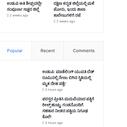
ಉಡುಪಿ ಅತಿ ಶೀಘ್ರದಲ್ಲೇ
ದಕ್ಷಿಣ ಕನ್ನಡ ಜಿಲ್ಲೆಯಲ್ಲಿ ಮಳೆ
ಸಂಪೂರ್ಣ ಸಾಕ್ಷರ ಜಿಲ್ಲೆ
ಜೋರು, ಇಂದು ಶಾಲಾ
ಕಾಲೇಜುಗಳಿಗೆ ರಜೆ
2 weeks ago
2 weeks ago
Popular
Recent
Comments
ಉಡುಪಿ: ಮಾಡೆಲಿಂಗ್ ಯುವತಿ ಬೆಡ್
ರೂಮಿನಲ್ಲಿ ನೇಣು ಬಿಗಿದ ಸ್ಥಿತಿಯಲ್ಲಿ
ಮೃತ ದೇಹ ಪತ್ತೆ!
3 hours ago
ಪರಸ್ಪರ ಪ್ರೀತಿಸಿ ಮದುವೆಯಾದ ಪತ್ನಿಗೆ
ರೀಲ್ಸ್ ಹುಚ್ಚು; ಗಂಡನೊಂದಿಗೆ
ಸಹಕಾರ ನೀಡದ ಪತ್ನಿಯ ನಿಗೂಢ
ಕೊಲೆ!
3 hours ago