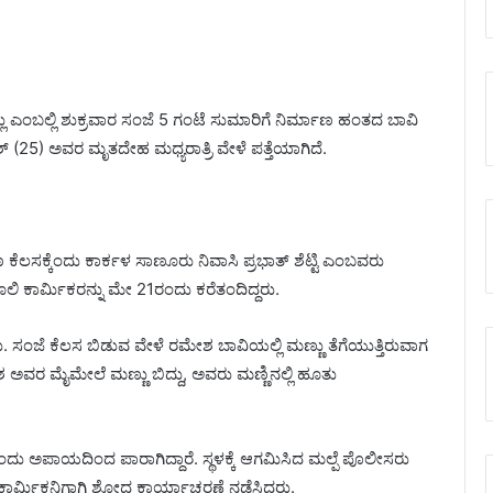
ಲು ಎಂಬಲ್ಲಿ ಶುಕ್ರವಾರ ಸಂಜೆ 5 ಗಂಟೆ ಸುಮಾರಿಗೆ ನಿರ್ಮಾಣ ಹಂತದ ಬಾವಿ
್ (25) ಅವರ ಮೃತದೇಹ ಮಧ್ಯರಾತ್ರಿ ವೇಳೆ ಪತ್ತೆಯಾಗಿದೆ.
ೆಲಸಕ್ಕೆಂದು ಕಾರ್ಕಳ ಸಾಣೂರು ನಿವಾಸಿ ಪ್ರಭಾತ್ ಶೆಟ್ಟಿ ಎಂಬವರು
ಲಿ ಕಾರ್ಮಿಕರನ್ನು ಮೇ 21ರಂದು ಕರೆತಂದಿದ್ದರು.
ು. ಸಂಜೆ ಕೆಲಸ ಬಿಡುವ ವೇಳೆ ರಮೇಶ ಬಾವಿಯಲ್ಲಿ ಮಣ್ಣು ತೆಗೆಯುತ್ತಿರುವಾಗ
 ಅವರ ಮೈಮೇಲೆ ಮಣ್ಣು ಬಿದ್ದು, ಅವರು ಮಣ್ಣಿನಲ್ಲಿ ಹೂತು
ದು ಅಪಾಯದಿಂದ ಪಾರಾಗಿದ್ದಾರೆ. ಸ್ಥಳಕ್ಕೆ ಆಗಮಿಸಿದ ಮಲ್ಪೆ ಪೊಲೀಸರು
ವ ಕಾರ್ಮಿಕನಿಗಾಗಿ ಶೋಧ ಕಾರ್ಯಾಚರಣೆ ನಡೆಸಿದರು.