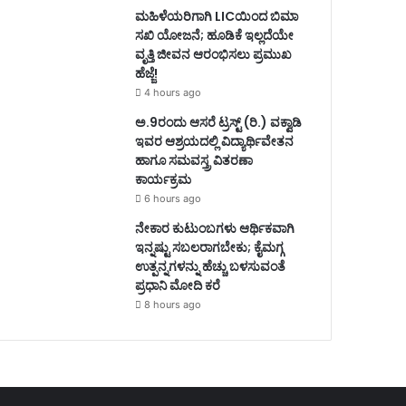
ಮಹಿಳೆಯರಿಗಾಗಿ LICಯಿಂದ ಬಿಮಾ
ಸಖಿ ಯೋಜನೆ; ಹೂಡಿಕೆ ಇಲ್ಲದೆಯೇ
ವೃತ್ತಿ ಜೀವನ ಆರಂಭಿಸಲು ಪ್ರಮುಖ
ಹೆಜ್ಜೆ!
4 hours ago
ಅ.9ರಂದು ಆಸರೆ ಟ್ರಸ್ಟ್ (ರಿ.) ವಕ್ವಾಡಿ
ಇವರ ಆಶ್ರಯದಲ್ಲಿ ವಿದ್ಯಾರ್ಥಿವೇತನ
ಹಾಗೂ ಸಮವಸ್ತ್ರ ವಿತರಣಾ
ಕಾರ್ಯಕ್ರಮ
6 hours ago
ನೇಕಾರ ಕುಟುಂಬಗಳು ಆರ್ಥಿಕವಾಗಿ
ಇನ್ನಷ್ಟು ಸಬಲರಾಗಬೇಕು; ಕೈಮಗ್ಗ
ಉತ್ಪನ್ನಗಳನ್ನು ಹೆಚ್ಚು ಬಳಸುವಂತೆ
ಪ್ರಧಾನಿ ಮೋದಿ ಕರೆ
8 hours ago