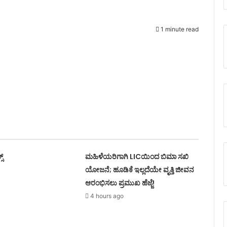
ು
1 minute read
ಸ್
ಮಹಿಳೆಯರಿಗಾಗಿ LICಯಿಂದ ಬಿಮಾ ಸಖಿ
ಯೋಜನೆ; ಹೂಡಿಕೆ ಇಲ್ಲದೆಯೇ ವೃತ್ತಿ ಜೀವನ
ಆರಂಭಿಸಲು ಪ್ರಮುಖ ಹೆಜ್ಜೆ!
4 hours ago