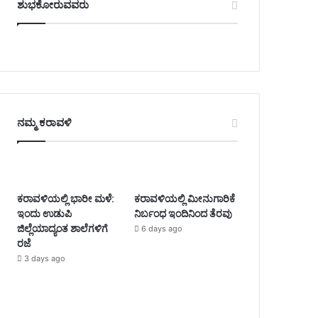
ಶುಭಕೋರುವವರು
ನಮ್ಮ ಕರಾವಳಿ
ಕರಾವಳಿಯಲ್ಲಿ ಭಾರೀ ಮಳೆ:
ಕರಾವಳಿಯಲ್ಲಿ ಮೀನುಗಾರಿಕೆ
ಇಂದು ಉಡುಪಿ
ನಿರ್ಬಂಧ ಇಂದಿನಿಂದ ತೆರವು
ಜಿಲ್ಲೆಯಾದ್ಯಂತ ಶಾಲೆಗಳಿಗೆ
6 days ago
ರಜೆ
3 days ago