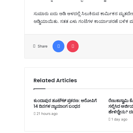
ಸುಮಾರು ಐದು ಅಡಿ ಆಳದಲ್ಲಿ ಸಿಲುಕಿರುವ ಕಾರ್ಮಿಕನ ಮೃತದೇಹ
ಅಡ್ಡಿಯಾಯಿತು. ಸತತ ಏಳು ಗಂಟೆಗಳ ಕಾರ್ಯಾಚರಣೆ ಬಳಿಕ ಮಣ್
Facebook
Pocket
Share
Related Articles
ಕುಂದಾಪುರ ಶೂಟೌಟ್ ಪ್ರಕರಣ: ಆರೋಪಿಗೆ
ರೆಣುಕಾಸ್ವಾಮಿ ಕೊ
14 ದಿನಗಳ ನ್ಯಾಯಾಂಗ ಬಂಧನ
ಸಲ್ಲಿಸಿದ ಅರ್ಜ
ಹೇಳಿದ್ದೇನು? ದರ
21 hours ago
1 day ago